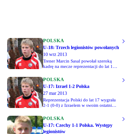
POLSKA
U-18: Trzech legionistów powołanych
10 wrz 2013
Trener Marcin Sasal powołał szeroką
kadrę na mecze reprezentacji do lat 18 z
Rumunią, które odbędą się 24 września
w Mielcu i 26 września w Rzeszowie.
POLSKA
Wśród powołanych znalazło się trzech
U-17: Izrael 1-2 Polska
piłkarzy Legii - Kamil Anczewski,
27 mar 2013
Arkadiusz Najemski i Grzegorz
Tomasiewicz.
Reprezentacja Polski do lat 17 wygrała
2-1 (0-0) z Izraelem w swoim ostatnim
meczu drugiej rundy eliminacji
mistrzostw Europy. Mimo wygranej
POLSKA
"biało-czerwoni" zajęli drugie miejsce w
U-17: Czechy 1-1 Polska. Występy
grupie i odpadli z dalszej rywalizacji.
legionistów
Pełny mecz rozegrali Arkadiusz