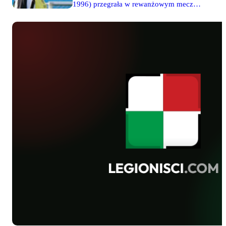
1996) przegrała w rewanżowym meczu
towarzyskim z rówieśnikami z
Chorwacji 1-2 (1-0). Jedynego gola dla
Polski zdobył legionista Kamil
Anczewski. Anczewski, Michał
Suchanek i Arek Najemski, spędzili na
boisku pełne 80 minut, 50 minut
rozegrał Robert Bartczak. Od początku
II połowy na placu gry przebywał
również Grzegorz Tomasiewicz. W
pierwszym spotkaniu "biało-czerwoni"
pokonali swoich rywali 2-0.