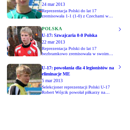
Najemski i Grzegorz Tomasiewicz, a 68
24 mar 2013
minut na boisku przebywał Robert
Reprezentacja Polski do lat 17
Bartczak.
zremisowała 1-1 (1-0) z Czechami w
swoim drugim meczu drugiej rundy
eliminacji mistrzostw Europy. 80 minut
POLSKA
rozegrali Arkadiusz Najemski i Robert
U-17: Szwajcaria 0-0 Polska
Bartczak, a 68 minut na boisku spędził
22 mar 2013
Grzegorz Tomasiewicz, który został
ukarany żółtą kartką.
Reprezentacja Polski do lat 17
bezbramkowo zremisowała w swoim
pierwszym meczu drugiej rundy
eliminacji mistrzostw Europy ze
U-17: powołania dla 4 legionistów na
Szwajcarią. 40 minut zagrał Arkadiusz
eliminacje ME
Najemski, 60 minut Grzegorz
Tomasiewicz, a pełny mecz rozegrał
5 mar 2013
Robert Bartczak. Dodatkowo Najemski
Selekcjoner reprezentacji Polski U-17
zobaczył żółtą kartkę.
Robert Wójcik powołał piłkarzy na
konsultację szkoleniową i turniej
eliminacji mistrzostw Europy.
Konsultacja odbędzie się w dniach 14-
20 marca w Ciechanowie. Z kolei turniej
odbędzie w Szwajcarii, dokąd pojedzie
osiemnastu zawodników. W szerokiej
21-osobowej kadrze znalazło się