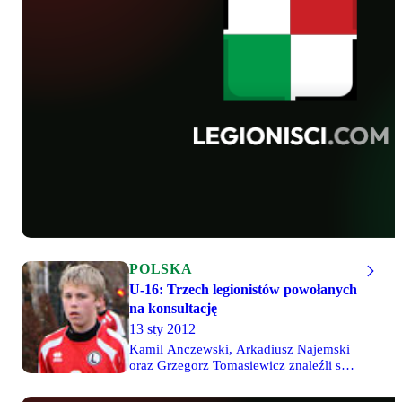
POLSKA
U-16: Trzech legionistów powołanych
na konsultację
13 sty 2012
Kamil Anczewski, Arkadiusz Najemski
oraz Grzegorz Tomasiewicz znaleźli się
w gronie powołanych na konsultację
szkoleniową reprezentacji Polski do lat