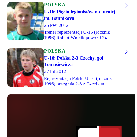
POLSKA
U-16: Pięciu legionistów na turniej
im. Bannikova
25 kwi 2012
Trener reprezentacji U-16 (rocznik
1996) Robert Wójcik powołał 24
zawodników rocznika 1996 na
konsultację szkoleniową, która odbędzie
POLSKA
się od 28 kwietnia do 7 maja w
U-16: Polska 2-3 Czechy, gol
Pęcławiu. Po jej zakończeniu 20 graczy
Tomasiewicza
wyjedzie na turniej im. Bannikova na
Ukrainę. Wśród powołanych znalazło
27 lut 2012
się aż pięciu legionistów: środkowi
Reprezentacja Polski U-16 (rocznik
pomocnicy Grzegorz Tomasiewicz i
1996) przegrała 2-3 z Czechami
Robert Bartczak, napastnik Kamil
podczas towarzyskiego turnieju
Anczewski, stoper Arkadiusz Najemski i
rozgrywanego na Słowacji. Do przerwy
skrzydłowy Michał Suchanek.
Polacy prowadzili 2-0 po golach
legionisty Grzegorza Tomasiewicza i
Arkadiusza Madeńskiego z Delty
Warszawa. Po przerwie było już
znacznie gorzej i to Czesi zdobyli aż
trzy bramki.