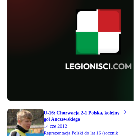
rezerwowej. Podopieczni Roberta
Wójcika w dniach 19-24 zmierzą się w
Bułgarii z gospodarzami rozgrywek,
Azerbejdżanem oraz Hiszpanią.
Natomiast Jakub Szumski oraz Dominik
Furman znaleźli się w kadrze do lat 21
na Turniej Czterech Narodów.
U-16: Chorwacja 2-1 Polska, kolejny
gol Anczewskiego
14 cze 2012
Reprezentacja Polski do lat 16 (rocznik