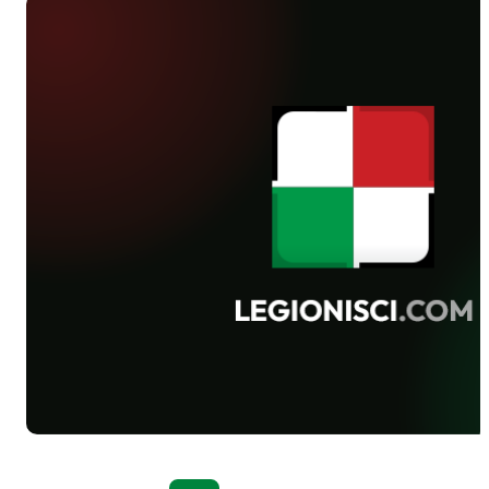
16. Legioniści będą przebywać na
zgrupowaniu w Kleszczowie w dniach
3-7 lutego.