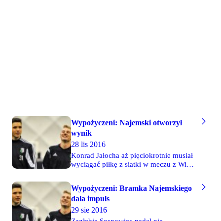
sosnowieckiego klubu zdecydowali się
na transfer definitywny i podpisali z
graczem 2-letni kontrakt.
Wypożyczeni: Najemski otworzył
wynik
28 lis 2016
Konrad Jałocha aż pięciokrotnie musiał
wyciągać piłkę z siatki w meczu z Wisłą
Kraków. Większe powody do radości
miał Arkadiusz Najemski z Zagłębia
Wypożyczeni: Bramka Najemskiego
Sosnowiec. Wypożyczony legionista
dała impuls
otworzył wynik meczu z Pogonią
Siedlce. Jednocześnie Jakub Szumski
29 sie 2016
zachował czyste konto. W zespole z