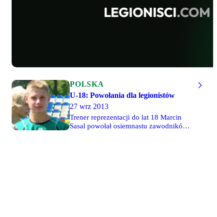
POLSKA
U-18: Powołania dla legionistów
27 wrz 2013
Trener reprezentacji do lat 18 Marcin
Sasal powołał osiemnastu zawodników
na turniej we Francji. Zawody odbędą
się w dniach 6-15 października 2013
roku w Limoges. Powołania otrzymało
dwóch legionistów - Kamil Anczewski i
Arkadiusz Najemski.