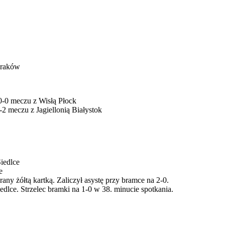
Kraków
0-0 meczu z Wisłą Płock
 meczu z Jagiellonią Białystok
iedlce
e
ny żółtą kartką. Zaliczył asystę przy bramce na 2-0.
lce. Strzelec bramki na 1-0 w 38. minucie spotkania.