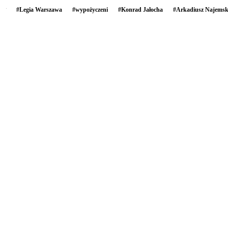
#
Legia Warszawa
#
wypożyczeni
#
Konrad Jałocha
#
Arkadiusz Najemsk