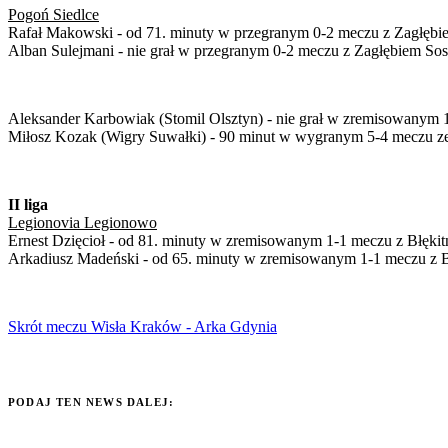
Pogoń Siedlce
Rafał Makowski - od 71. minuty w przegranym 0-2 meczu z Zagłęb
Alban Sulejmani - nie grał w przegranym 0-2 meczu z Zagłębiem So
Aleksander Karbowiak (Stomil Olsztyn) - nie grał w zremisowanym 
Miłosz Kozak (Wigry Suwałki) - 90 minut w wygranym 5-4 meczu 
II liga
Legionovia Legionowo
Ernest Dzięcioł - od 81. minuty w zremisowanym 1-1 meczu z Błękit
Arkadiusz Madeński - od 65. minuty w zremisowanym 1-1 meczu z B
Skrót meczu Wisła Kraków - Arka Gdynia
PODAJ TEN NEWS DALEJ: