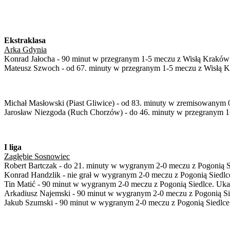
Ekstraklasa
Arka Gdynia
Konrad Jałocha - 90 minut w przegranym 1-5 meczu z Wisłą Kraków
Mateusz Szwoch - od 67. minuty w przegranym 1-5 meczu z Wisłą 
Michał Masłowski (Piast Gliwice) - od 83. minuty w zremisowanym 
Jarosław Niezgoda (Ruch Chorzów) - do 46. minuty w przegranym 1-2
I liga
Zagłębie Sosnowiec
Robert Bartczak - do 21. minuty w wygranym 2-0 meczu z Pogonią S
Konrad Handzlik - nie grał w wygranym 2-0 meczu z Pogonią Siedlc
Tin Matić - 90 minut w wygranym 2-0 meczu z Pogonią Siedlce. Ukara
Arkadiusz Najemski - 90 minut w wygranym 2-0 meczu z Pogonią Sied
Jakub Szumski - 90 minut w wygranym 2-0 meczu z Pogonią Siedlce