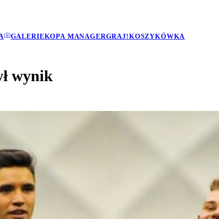
A
GALERIE
KOPA MANAGER
GRAJ!
KOSZYKÓWKA
ył wynik