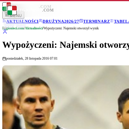
LEGIONISCI
.COM
LEGIONISCI
.COM
MENU
AKTUALNOŚCI
DRUŻYNA
2026/27
TERMINARZ
TABEL
Legionisci.com
/
Aktualności
/
Wypożyczeni: Najemski otworzył wynik
Wypożyczeni: Najemski otworz
poniedziałek, 28 listopada 2016 07:01