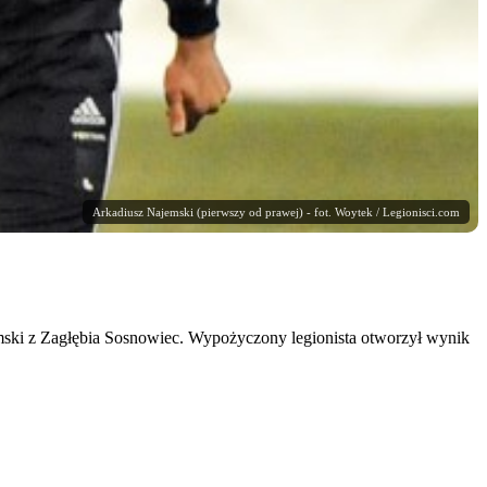
Arkadiusz Najemski (pierwszy od prawej) - fot. Woytek / Legionisci.com
emski z Zagłębia Sosnowiec. Wypożyczony legionista otworzył wynik