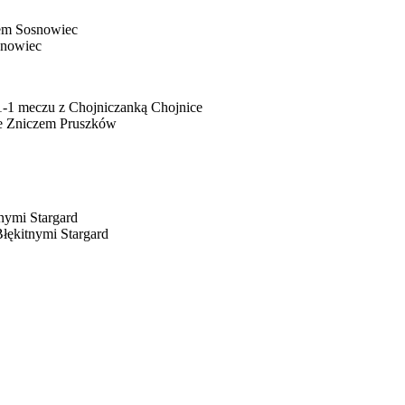
iem Sosnowiec
snowiec
1-1 meczu z Chojniczanką Chojnice
ze Zniczem Pruszków
nymi Stargard
łękitnymi Stargard