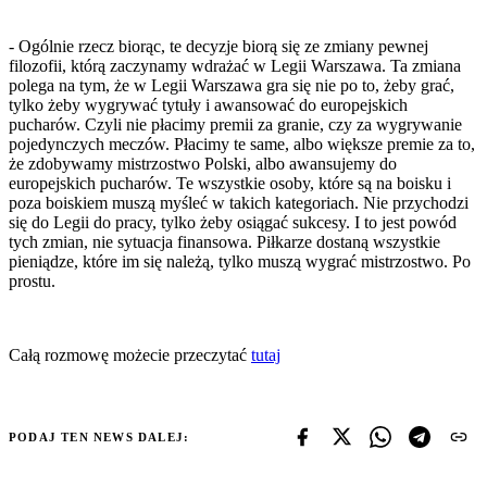
- Ogólnie rzecz biorąc, te decyzje biorą się ze zmiany pewnej
filozofii, którą zaczynamy wdrażać w Legii Warszawa. Ta zmiana
polega na tym, że w Legii Warszawa gra się nie po to, żeby grać,
tylko żeby wygrywać tytuły i awansować do europejskich
pucharów. Czyli nie płacimy premii za granie, czy za wygrywanie
pojedynczych meczów. Płacimy te same, albo większe premie za to,
że zdobywamy mistrzostwo Polski, albo awansujemy do
europejskich pucharów. Te wszystkie osoby, które są na boisku i
poza boiskiem muszą myśleć w takich kategoriach. Nie przychodzi
się do Legii do pracy, tylko żeby osiągać sukcesy. I to jest powód
tych zmian, nie sytuacja finansowa. Piłkarze dostaną wszystkie
pieniądze, które im się należą, tylko muszą wygrać mistrzostwo. Po
prostu.
Całą rozmowę możecie przeczytać
tutaj
PODAJ TEN NEWS DALEJ: