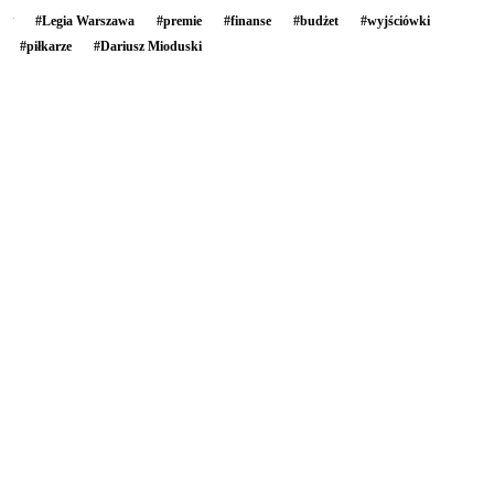
#
Legia Warszawa
#
premie
#
finanse
#
budżet
#
wyjściówki
#
piłkarze
#
Dariusz Mioduski