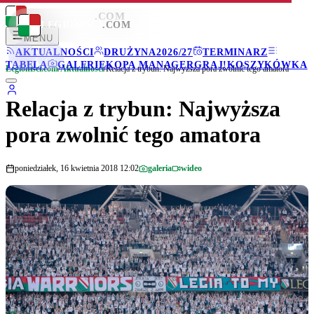
LEGIONISCI
.COM
LEGIONISCI
.COM
MENU
AKTUALNOŚCI
DRUŻYNA
2026/27
TERMINARZ
TABELA
GALERIE
KOPA MANAGER
GRAJ!
KOSZYKÓWKA
Legionisci.com
/
Aktualności
/
Relacja z trybun: Najwyższa pora zwolnić tego amatora
Relacja z trybun: Najwyższa
pora zwolnić tego amatora
poniedziałek, 16 kwietnia 2018 12:02
galeria
wideo