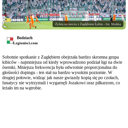
Żyleta na meczu z Zagłębiem Lubin - fot. Mishka
Bodziach
Legionisci.com
Sobotnie spotkanie z Zagłębiem obejrzała bardzo skromna grupa
kibiców - najmniejsza od kiedy wprowadzono podział ligi na dwie
ósemki. Mniejsza frekwencja była odwrotnie proporcjonalna do
głośności dopingu - ten stał na bardzo wysokim poziomie. W
drugiej połowie, widząc jak nasze gwiazdy kopią się po czołach,
fanatycy nie wytrzymali i wygarnęli Jozakowi oraz piłkarzom, co
leżało im na wątrobie.