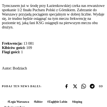
Tymczasem już w środę przy Łazienkowskiej czeka nas rewanżowe
spotkanie 1/2 finału Pucharu Polski z Górnikiem. Zabrzanie do
Warszawy przyjadą pociągiem specjalnym w dobrej liczbie. Wydaje
się, że trudno będzie osiągnąć na tym meczu frekwencję na
poziomie tej, jaką fani KSG osiągnęli na pierwszym meczu obu
drużyn.
Frekwencja:
13 081
Kibiców gości:
109
Flagi gości:
1
Autor: Bodziach
PODAJ TEN NEWS DALEJ:
#
Legia Warszawa
#
kibice
#
Zagłębie Lubin
#
doping