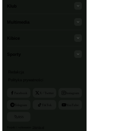
Klub
Multimedia
Kibice
Sporty
Redakcja
Polityka prywatności
Facebook
X / Twitter
Instagram
Telegram
TikTok
YouTube
RSS
Projekt i wykonanie:
24style.pl