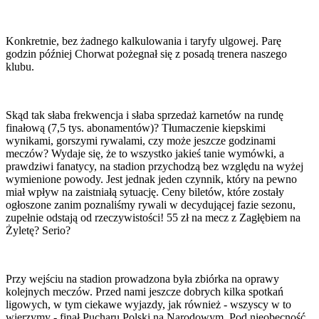
Konkretnie, bez żadnego kalkulowania i taryfy ulgowej. Parę
godzin później Chorwat pożegnał się z posadą trenera naszego
klubu.
Skąd tak słaba frekwencja i słaba sprzedaż karnetów na rundę
finałową (7,5 tys. abonamentów)? Tłumaczenie kiepskimi
wynikami, gorszymi rywalami, czy może jeszcze godzinami
meczów? Wydaje się, że to wszystko jakieś tanie wymówki, a
prawdziwi fanatycy, na stadion przychodzą bez względu na wyżej
wymienione powody. Jest jednak jeden czynnik, który na pewno
miał wpływ na zaistniałą sytuację. Ceny biletów, które zostały
ogłoszone zanim poznaliśmy rywali w decydującej fazie sezonu,
zupełnie odstają od rzeczywistości! 55 zł na mecz z Zagłębiem na
Żyletę? Serio?
Przy wejściu na stadion prowadzona była zbiórka na oprawy
kolejnych meczów. Przed nami jeszcze dobrych kilka spotkań
ligowych, w tym ciekawe wyjazdy, jak również - wszyscy w to
wierzymy - finał Pucharu Polski na Narodowym. Pod nieobecność