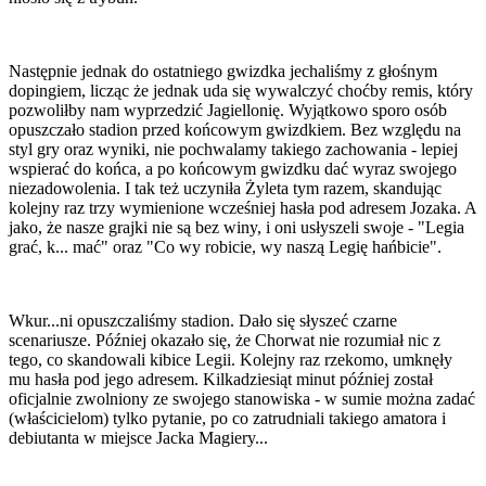
Następnie jednak do ostatniego gwizdka jechaliśmy z głośnym
dopingiem, licząc że jednak uda się wywalczyć choćby remis, który
pozwoliłby nam wyprzedzić Jagiellonię. Wyjątkowo sporo osób
opuszczało stadion przed końcowym gwizdkiem. Bez względu na
styl gry oraz wyniki, nie pochwalamy takiego zachowania - lepiej
wspierać do końca, a po końcowym gwizdku dać wyraz swojego
niezadowolenia. I tak też uczyniła Żyleta tym razem, skandując
kolejny raz trzy wymienione wcześniej hasła pod adresem Jozaka. A
jako, że nasze grajki nie są bez winy, i oni usłyszeli swoje - "Legia
grać, k... mać" oraz "Co wy robicie, wy naszą Legię hańbicie".
Wkur...ni opuszczaliśmy stadion. Dało się słyszeć czarne
scenariusze. Później okazało się, że Chorwat nie rozumiał nic z
tego, co skandowali kibice Legii. Kolejny raz rzekomo, umknęły
mu hasła pod jego adresem. Kilkadziesiąt minut później został
oficjalnie zwolniony ze swojego stanowiska - w sumie można zadać
(właścicielom) tylko pytanie, po co zatrudniali takiego amatora i
debiutanta w miejsce Jacka Magiery...