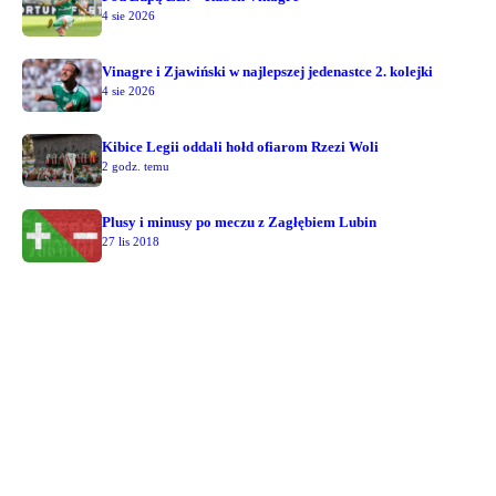
4 sie 2026
Vinagre i Zjawiński w najlepszej jedenastce 2. kolejki
4 sie 2026
Kibice Legii oddali hołd ofiarom Rzezi Woli
2 godz. temu
Plusy i minusy po meczu z Zagłębiem Lubin
27 lis 2018