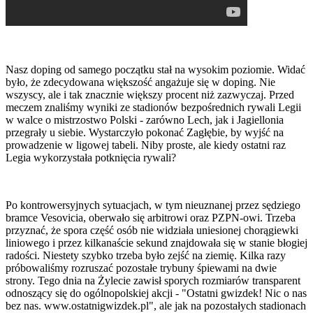
Nasz doping od samego początku stał na wysokim poziomie. Widać
było, że zdecydowana większość angażuje się w doping. Nie
wszyscy, ale i tak znacznie większy procent niż zazwyczaj. Przed
meczem znaliśmy wyniki ze stadionów bezpośrednich rywali Legii
w walce o mistrzostwo Polski - zarówno Lech, jak i Jagiellonia
przegrały u siebie. Wystarczyło pokonać Zagłębie, by wyjść na
prowadzenie w ligowej tabeli. Niby proste, ale kiedy ostatni raz
Legia wykorzystała potknięcia rywali?
Po kontrowersyjnych sytuacjach, w tym nieuznanej przez sędziego
bramce Vesovicia, oberwało się arbitrowi oraz PZPN-owi. Trzeba
przyznać, że spora część osób nie widziała uniesionej chorągiewki
liniowego i przez kilkanaście sekund znajdowała się w stanie błogiej
radości. Niestety szybko trzeba było zejść na ziemię. Kilka razy
próbowaliśmy rozruszać pozostałe trybuny śpiewami na dwie
strony. Tego dnia na Żylecie zawisł sporych rozmiarów transparent
odnoszący się do ogólnopolskiej akcji - "Ostatni gwizdek! Nic o nas
bez nas. www.ostatnigwizdek.pl", ale jak na pozostałych stadionach