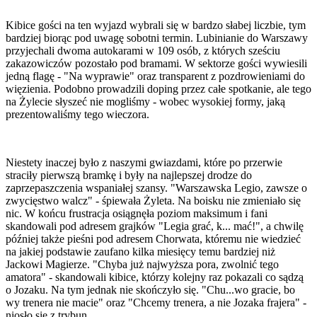
Kibice gości na ten wyjazd wybrali się w bardzo słabej liczbie, tym
bardziej biorąc pod uwagę sobotni termin. Lubinianie do Warszawy
przyjechali dwoma autokarami w 109 osób, z których sześciu
zakazowiczów pozostało pod bramami. W sektorze gości wywiesili
jedną flagę - "Na wyprawie" oraz transparent z pozdrowieniami do
więzienia. Podobno prowadzili doping przez całe spotkanie, ale tego
na Żylecie słyszeć nie mogliśmy - wobec wysokiej formy, jaką
prezentowaliśmy tego wieczora.
Niestety inaczej było z naszymi gwiazdami, które po przerwie
straciły pierwszą bramkę i były na najlepszej drodze do
zaprzepaszczenia wspaniałej szansy. "Warszawska Legio, zawsze o
zwycięstwo walcz" - śpiewała Żyleta. Na boisku nie zmieniało się
nic. W końcu frustracja osiągnęła poziom maksimum i fani
skandowali pod adresem grajków "Legia grać, k... mać!", a chwilę
później także pieśni pod adresem Chorwata, któremu nie wiedzieć
na jakiej podstawie zaufano kilka miesięcy temu bardziej niż
Jackowi Magierze. "Chyba już najwyższa pora, zwolnić tego
amatora" - skandowali kibice, którzy kolejny raz pokazali co sądzą
o Jozaku. Na tym jednak nie skończyło się. "Chu...wo gracie, bo
wy trenera nie macie" oraz "Chcemy trenera, a nie Jozaka frajera" -
niosło się z trybun.