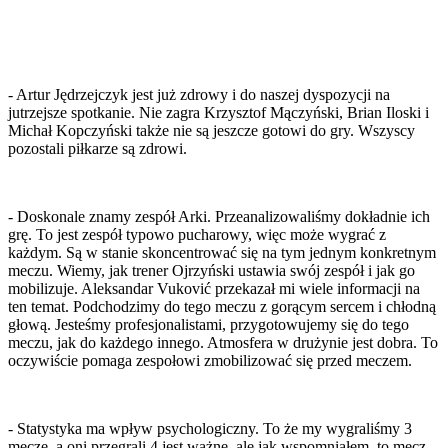
- Artur Jędrzejczyk jest już zdrowy i do naszej dyspozycji na
jutrzejsze spotkanie. Nie zagra Krzysztof Mączyński, Brian Iloski i
Michał Kopczyński także nie są jeszcze gotowi do gry. Wszyscy
pozostali piłkarze są zdrowi.
- Doskonale znamy zespół Arki. Przeanalizowaliśmy dokładnie ich
grę. To jest zespół typowo pucharowy, więc może wygrać z
każdym. Są w stanie skoncentrować się na tym jednym konkretnym
meczu. Wiemy, jak trener Ojrzyński ustawia swój zespół i jak go
mobilizuje. Aleksandar Vuković przekazał mi wiele informacji na
ten temat. Podchodzimy do tego meczu z gorącym sercem i chłodną
głową. Jesteśmy profesjonalistami, przygotowujemy się do tego
meczu, jak do każdego innego. Atmosfera w drużynie jest dobra. To
oczywiście pomaga zespołowi zmobilizować się przed meczem.
- Statystyka ma wpływ psychologiczny. To że my wygraliśmy 3
mecze, a oni przegrali 4 jest ważne, ale jak wspomniałem, to mecz