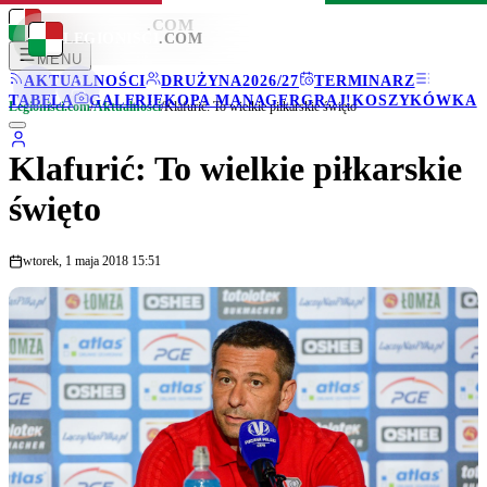
LEGIONISCI
.COM
LEGIONISCI
.COM
MENU
AKTUALNOŚCI
DRUŻYNA
2026/27
TERMINARZ
TABELA
GALERIE
KOPA MANAGER
GRAJ!
KOSZYKÓWKA
Legionisci.com
/
Aktualności
/
Klafurić: To wielkie piłkarskie święto
Klafurić: To wielkie piłkarskie
święto
wtorek, 1 maja 2018 15:51