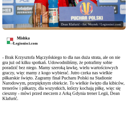
Dean Klafurić - fot. Woytek / Legionisci.com
Mishka
Legionisci.com
- Brak Krzysztofa Mączyńskiego to dla nas duża strata, ale on nie
gra już od kilku spotkań. Udowodniliśmy, że potrafimy sobie
poradzić bez niego. Mamy szeroką ławkę, wielu wartościowych
graczy, więc mamy z kogo wybierać. Jutro czeka nas wielkie
piłkarskie święto. Zagramy finał Pucharu Polski na Stadionie
Narodowym, przepięknym obiekcie. To wielkie święto dla kibiców,
trenerów i piłkarzy, dla wszystkich, którzy kochają piłkę, więc się
cieszmy - mówi przed meczem z Arką Gdynia trener Legii, Dean
Klafurić.