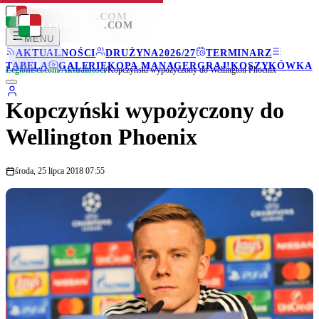
LEGIONISCI
.COM
LEGIONISCI
.COM
MENU
AKTUALNOŚCI
DRUŻYNA
2026/27
TERMINARZ
TABELA
GALERIE
KOPA MANAGER
GRAJ!
KOSZYKÓWKA
Legionisci.com
/
Aktualności
/
Kopczyński wypożyczony do Wellington Phoenix
Kopczyński wypożyczony do
Wellington Phoenix
środa, 25 lipca 2018 07:55