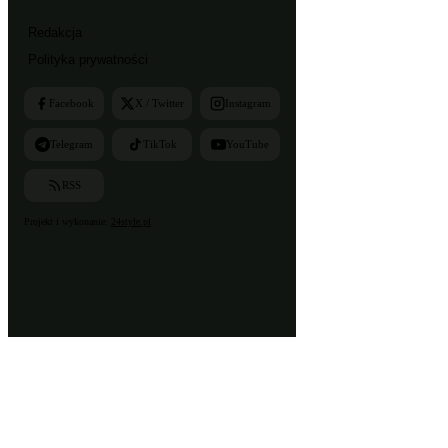
Redakcja
Polityka prywatności
Facebook
X / Twitter
Instagram
Telegram
TikTok
YouTube
RSS
Projekt i wykonanie:
24style.pl