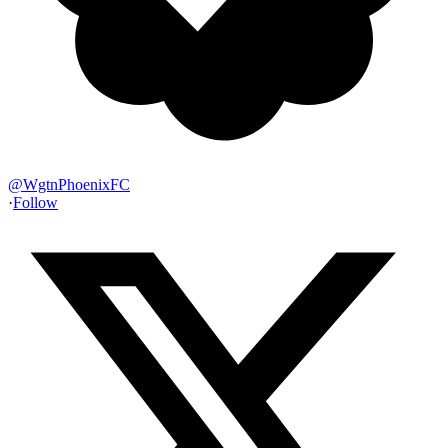
@
WgtnPhoenixFC
·
Follow