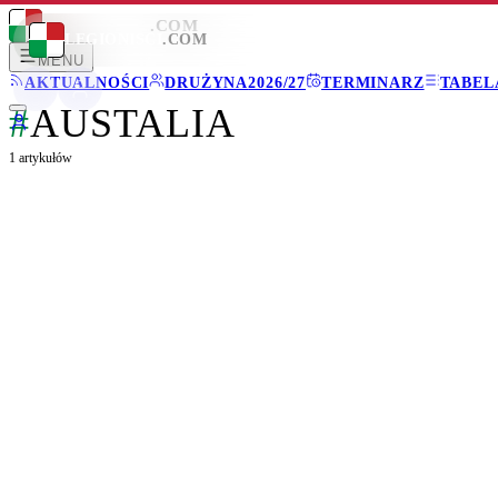
LEGIONISCI
.COM
LEGIONISCI
.COM
MENU
AKTUALNOŚCI
DRUŻYNA
2026/27
TERMINARZ
TABEL
#
AUSTALIA
1
artykułów