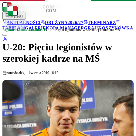
LEGIONISCI
.COM
LEGIONISCI
.COM
MENU
AKTUALNOŚCI
DRUŻYNA
2026/27
TERMINARZ
TABELA
GALERIE
KOPA MANAGER
GRAJ!
KOSZYKÓWKA
Legionisci.com
/
Aktualności
/
U-20: Pięciu legionistów w szerokiej kadrze na MŚ
U-20: Pięciu legionistów w
szerokiej kadrze na MŚ
poniedziałek, 1 kwietnia 2019 16:12