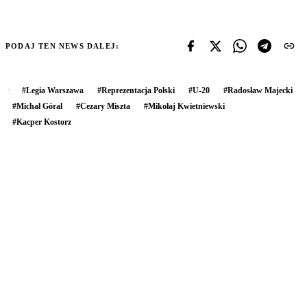
PODAJ TEN NEWS DALEJ:
#
Legia Warszawa
#
Reprezentacja Polski
#
U-20
#
Radosław Majecki
#
Michał Góral
#
Cezary Miszta
#
Mikołaj Kwietniewski
#
Kacper Kostorz