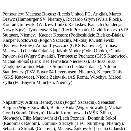
Pomocnicy: Mateusz Bogusz (Leeds United FC, Anglia), Marco
Drawz (Hamburger SV, Niemcy), Riccardo Grym (Wisła Płock),
Konrad Gutowski (Widzew Łódź), Radosław Kanach (Sandecja
Nowy Sącz), Tymoteusz Klupś (Lech Poznań), David Kopacz (VfB
Stuttgart, Niemcy), Kacper Kostorz (Podbeskidzie Bielsko-Biała),
Kacper Kozłowski (Pogoń Szczecin), Mikołaj Kwietniewski
(Bytovia Bytów), Adrian Łyszczarz (GKS Katowice), Tomasz
Makowski (Lechia Gdańsk), Jakub Moder (Odra Opole), Damian
Pawłowski (Wigry Suwałki), Tymoteusz Puchacz (GKS Katowice),
Michał Skóraś (Bruk-Bet Termalica Nieciecza), Bartosz Slisz
(Zagłębie Lubin), Mateusz Sopoćko (Lechia Gdańsk), Adrian
Stanilewicz (TSV Bayer 04 Leverkusen, Niemcy), Kacper Tabiś
(GKS Katowice), Nicola Zalewski (AS Roma, Włochy), Marcel
Zylla (FC Bayern München, Niemcy)
Napastnicy: Adrian Benedyczak (Pogoń Szczecin), Sebastian
Bergier (Wigry Suwałki), Bartosz Bida (Wigry Suwałki), Michał
Góral (Stomil Olsztyn), Dawid Kurminowski (MŠK Žilina,
Słowacja), Filip Marchwiński (Lech Poznań), Dominik Sokół
(Radomiak Radom), Dominik Steczyk (1.FC Nürnberg, Niemcy),
Sebastian Strózik (Cracovia), Mateusz Żukowski (Lechia Gdańsk)