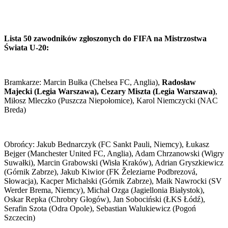
Lista 50 zawodników zgłoszonych do FIFA na Mistrzostwa
Świata U-20:
Bramkarze: Marcin Bułka (Chelsea FC, Anglia),
Radosław
Majecki (Legia Warszawa), Cezary Miszta (Legia Warszawa)
,
Miłosz Mleczko (Puszcza Niepołomice), Karol Niemczycki (NAC
Breda)
Obrońcy: Jakub Bednarczyk (FC Sankt Pauli, Niemcy), Łukasz
Bejger (Manchester United FC, Anglia), Adam Chrzanowski (Wigry
Suwałki), Marcin Grabowski (Wisła Kraków), Adrian Gryszkiewicz
(Górnik Zabrze), Jakub Kiwior (FK Železiarne Podbrezová,
Słowacja), Kacper Michalski (Górnik Zabrze), Maik Nawrocki (SV
Werder Brema, Niemcy), Michał Ozga (Jagiellonia Białystok),
Oskar Repka (Chrobry Głogów), Jan Sobociński (ŁKS Łódź),
Serafin Szota (Odra Opole), Sebastian Walukiewicz (Pogoń
Szczecin)