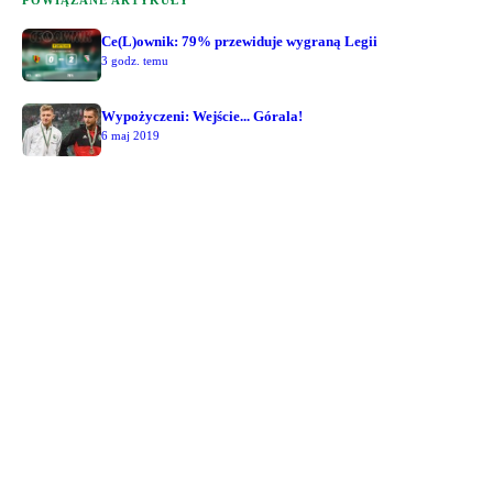
POWIĄZANE ARTYKUŁY
Ce(L)ownik: 79% przewiduje wygraną Legii
3 godz. temu
Wypożyczeni: Wejście... Górala!
6 maj 2019