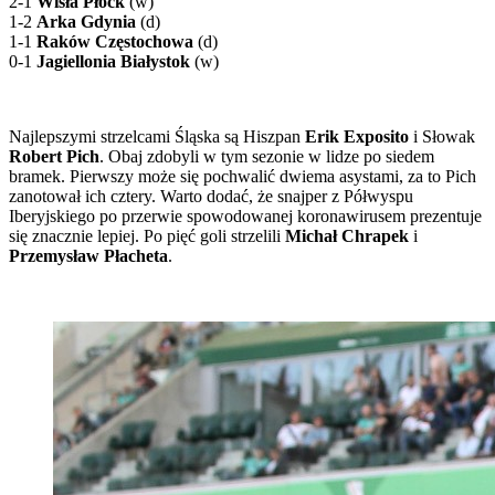
2-1
Wisła Płock
(w)
1-2
Arka Gdynia
(d)
1-1
Raków Częstochowa
(d)
0-1
Jagiellonia Białystok
(w)
Najlepszymi strzelcami Śląska są Hiszpan
Erik Exposito
i Słowak
Robert Pich
. Obaj zdobyli w tym sezonie w lidze po siedem
bramek. Pierwszy może się pochwalić dwiema asystami, za to Pich
zanotował ich cztery. Warto dodać, że snajper z Półwyspu
Iberyjskiego po przerwie spowodowanej koronawirusem prezentuje
się znacznie lepiej. Po pięć goli strzelili
Michał Chrapek
i
Przemysław Płacheta
.