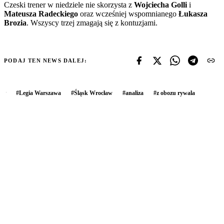
Czeski trener w niedziele nie skorzysta z
Wojciecha Golli
i
Mateusza Radeckiego
oraz wcześniej wspomnianego
Łukasza
Brozia
. Wszyscy trzej zmagają się z kontuzjami.
PODAJ TEN NEWS DALEJ:
#
Legia Warszawa
#
Śląsk Wrocław
#
analiza
#
z obozu rywala