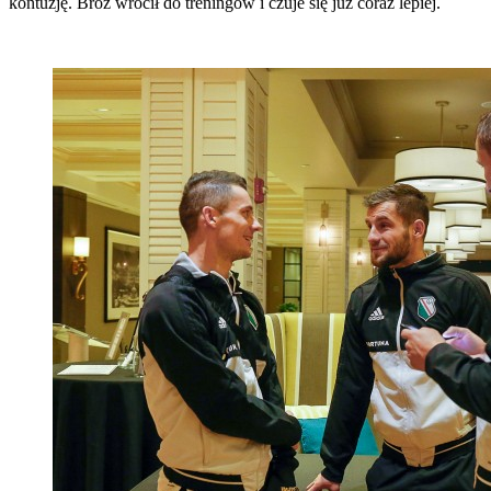
kontuzję. Broź wrócił do treningów i czuje się już coraz lepiej.