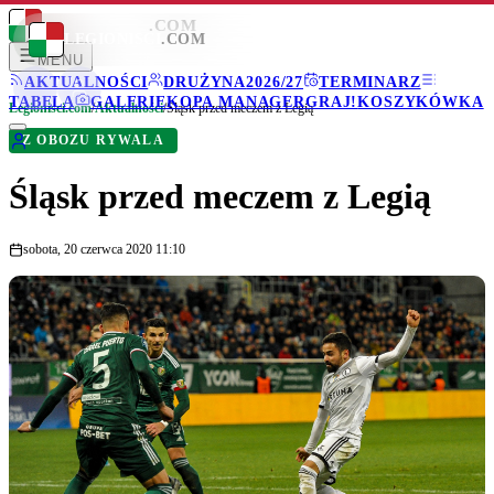
LEGIONISCI
.COM
LEGIONISCI
.COM
MENU
AKTUALNOŚCI
DRUŻYNA
2026/27
TERMINARZ
TABELA
GALERIE
KOPA MANAGER
GRAJ!
KOSZYKÓWKA
Legionisci.com
/
Aktualności
/
Śląsk przed meczem z Legią
Z OBOZU RYWALA
Śląsk przed meczem z Legią
sobota, 20 czerwca 2020 11:10