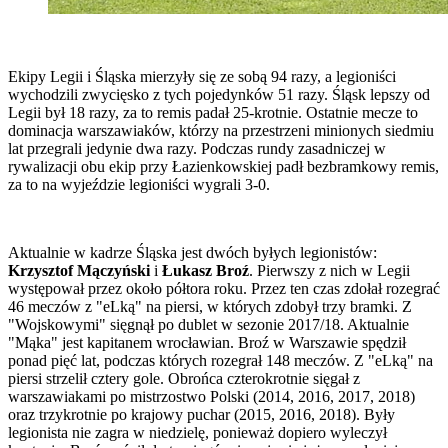
Ekipy Legii i Śląska mierzyły się ze sobą 94 razy, a legioniści
wychodzili zwycięsko z tych pojedynków 51 razy. Śląsk lepszy od
Legii był 18 razy, za to remis padał 25-krotnie. Ostatnie mecze to
dominacja warszawiaków, którzy na przestrzeni minionych siedmiu
lat przegrali jedynie dwa razy. Podczas rundy zasadniczej w
rywalizacji obu ekip przy Łazienkowskiej padł bezbramkowy remis,
za to na wyjeździe legioniści wygrali 3-0.
Aktualnie w kadrze Śląska jest dwóch byłych legionistów:
Krzysztof Mączyński
i
Łukasz Broź
. Pierwszy z nich w Legii
występował przez około półtora roku. Przez ten czas zdołał rozegrać
46 meczów z "eLką" na piersi, w których zdobył trzy bramki. Z
"Wojskowymi" sięgnął po dublet w sezonie 2017/18. Aktualnie
"Mąka" jest kapitanem wrocławian. Broź w Warszawie spędził
ponad pięć lat, podczas których rozegrał 148 meczów. Z "eLką" na
piersi strzelił cztery gole. Obrońca czterokrotnie sięgał z
warszawiakami po mistrzostwo Polski (2014, 2016, 2017, 2018)
oraz trzykrotnie po krajowy puchar (2015, 2016, 2018). Były
legionista nie zagra w niedzielę, ponieważ dopiero wyleczył