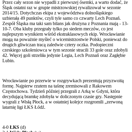
Przez cały sezon nie wypadli z pierwszej ósemki, a warto dodać, że
Śląsk ostatni raz w grupie mistrzowskiej rywalizował w sezonie
2014/15. Dotychczas ekipa z województwa dolnośląskiego
uzbierała 49 punktów, czyli tyle samo co czwarty Lech Poznań.
Zespół Śląska ma taki sam bilans jak drużyna z Poznania mają - 13-
10-7. Oba kluby przegrały tylko po siedem meczów, co jest
najlepszym wynikiem wśród ekstraklasowych ekip. Wrocławianie
mogą na poważnie myśleć o wicemistrzostwie Polski, ponieważ do
drugich gliwiczan tracą zaledwie cztery oczka. Podopieczni
czeskiego szkoleniowca w tym sezonie stracili 33 gole oraz zdobyli
42. Więcej goli strzeliła jedynie Legia, Lech Poznań oraz Zagłębie
Lubin.
Wrocławianie po przerwie w rozgrywkach prezentują przyzwoitą
formę. Najpierw rzutem na taśmę zremisowali z Rakowem
Częstochowa. Tydzień później przegrali z Arką w Gdyni, która
decydującą bramkę zdobyła w doliczonym czasie gry. Następnie
wygrali z Wisłą Płock, a w ostatniej kolejce rozgromili „zerwoną
latarnię ligi ŁKS Łódź.
4-0
ŁKS
(d)