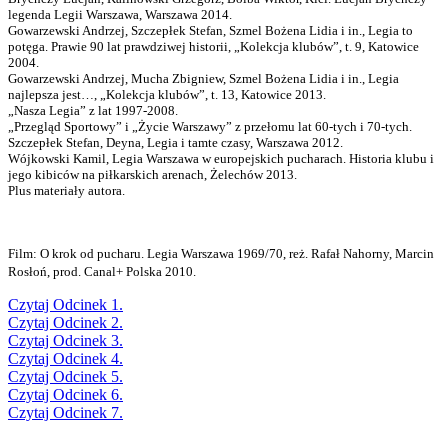
legenda Legii Warszawa, Warszawa 2014.
Gowarzewski Andrzej, Szczepłek Stefan, Szmel Bożena Lidia i in., Legia to
potęga. Prawie 90 lat prawdziwej historii, „Kolekcja klubów”, t. 9, Katowice
2004.
Gowarzewski Andrzej, Mucha Zbigniew, Szmel Bożena Lidia i in., Legia
najlepsza jest…, „Kolekcja klubów”, t. 13, Katowice 2013.
„Nasza Legia” z lat 1997-2008.
„Przegląd Sportowy” i „Życie Warszawy” z przełomu lat 60-tych i 70-tych.
Szczepłek Stefan, Deyna, Legia i tamte czasy, Warszawa 2012.
Wójkowski Kamil, Legia Warszawa w europejskich pucharach. Historia klubu i
jego kibiców na piłkarskich arenach, Żelechów 2013.
Plus materiały autora.
Film: O krok od pucharu. Legia Warszawa 1969/70, reż. Rafał Nahorny, Marcin
Rosłoń, prod. Canal+ Polska 2010.
Czytaj Odcinek 1.
Czytaj Odcinek 2.
Czytaj Odcinek 3.
Czytaj Odcinek 4.
Czytaj Odcinek 5.
Czytaj Odcinek 6.
Czytaj Odcinek 7.