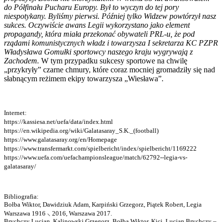
do Półfinału Pucharu Europy. Był to wyczyn do tej pory
niespotykany. Byliśmy pierwsi. Później tylko Widzew powtórzył nasz
sukces. Oczywiście awans Legii wykorzystano jako element
propagandy, która miała przekonać obywateli PRL-u, że pod
rządami komunistycznych władz i towarzysza I sekretarza KC PZPR
Władysława Gomułki sportowcy naszego kraju wygrywają z
Zachodem.
W tym przypadku sukcesy sportowe na chwilę
„przykryły” czarne chmury, które coraz mocniej gromadziły się nad
słabnącym reżimem ekipy towarzysza „Wiesława”.
Internet:
https://kassiesa.net/uefa/data/index.html
https://en.wikipedia.org/wiki/Galatasaray_S.K._(football)
https://www.galatasaray.org/en/Homepage
https://www.transfermarkt.com/spielbericht/index/spielbericht/1169222
https://www.uefa.com/uefachampionsleague/match/62792--legia-vs-
galatasaray/
Bibliografia:
Bołba Wiktor, Dawidziuk Adam, Karpiński Grzegorz, Piątek Robert, Legia
Warszawa 1916 ⸜ 2016, Warszawa 2017.
Brychczy Lucjan, Kalinowski Grzegorz, Bołba Wiktor, Kici. Lucjan Brychczy –