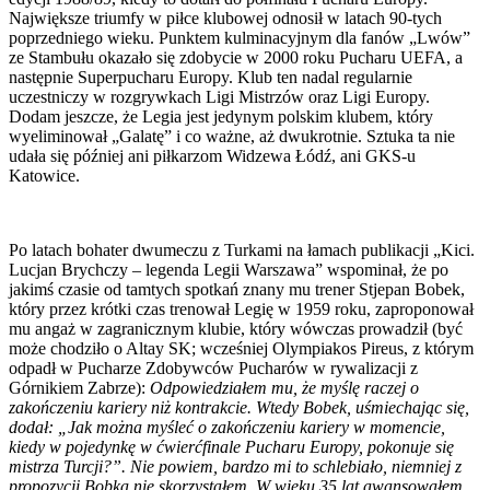
Największe triumfy w piłce klubowej odnosił w latach 90-tych
poprzedniego wieku. Punktem kulminacyjnym dla fanów „Lwów”
ze Stambułu okazało się zdobycie w 2000 roku Pucharu UEFA, a
następnie Superpucharu Europy. Klub ten nadal regularnie
uczestniczy w rozgrywkach Ligi Mistrzów oraz Ligi Europy.
Dodam jeszcze, że Legia jest jedynym polskim klubem, który
wyeliminował „Galatę” i co ważne, aż dwukrotnie. Sztuka ta nie
udała się później ani piłkarzom Widzewa Łódź, ani GKS-u
Katowice.
Po latach bohater dwumeczu z Turkami na łamach publikacji „Kici.
Lucjan Brychczy – legenda Legii Warszawa” wspominał, że po
jakimś czasie od tamtych spotkań znany mu trener Stjepan Bobek,
który przez krótki czas trenował Legię w 1959 roku, zaproponował
mu angaż w zagranicznym klubie, który wówczas prowadził (być
może chodziło o Altay SK; wcześniej Olympiakos Pireus, z którym
odpadł w Pucharze Zdobywców Pucharów w rywalizacji z
Górnikiem Zabrze):
Odpowiedziałem mu, że myślę raczej o
zakończeniu kariery niż kontrakcie. Wtedy Bobek, uśmiechając się,
dodał: „Jak można myśleć o zakończeniu kariery w momencie,
kiedy w pojedynkę w ćwierćfinale Pucharu Europy, pokonuje się
mistrza Turcji?”. Nie powiem, bardzo mi to schlebiało, niemniej z
propozycji Bobka nie skorzystałem. W wieku 35 lat awansowałem