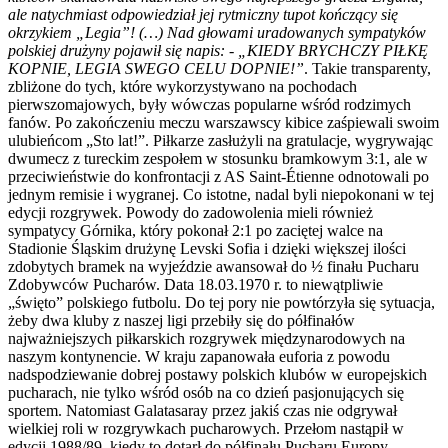
ale natychmiast odpowiedział jej rytmiczny tupot kończący się
okrzykiem „Legia”! (…) Nad głowami uradowanych sympatyków
polskiej drużyny pojawił się napis: - „KIEDY BRYCHCZY PIŁKĘ
KOPNIE, LEGIA SWEGO CELU DOPNIE!”
. Takie transparenty,
zbliżone do tych, które wykorzystywano na pochodach
pierwszomajowych, były wówczas popularne wśród rodzimych
fanów. Po zakończeniu meczu warszawscy kibice zaśpiewali swoim
ulubieńcom „Sto lat!”. Piłkarze zasłużyli na gratulacje, wygrywając
dwumecz z tureckim zespołem w stosunku bramkowym 3:1, ale w
przeciwieństwie do konfrontacji z AS Saint-Étienne odnotowali po
jednym remisie i wygranej. Co istotne, nadal byli niepokonani w tej
edycji rozgrywek. Powody do zadowolenia mieli również
sympatycy Górnika, który pokonał 2:1 po zaciętej walce na
Stadionie Śląskim drużynę Levski Sofia i dzięki większej ilości
zdobytych bramek na wyjeździe awansował do ½ finału Pucharu
Zdobywców Pucharów. Data 18.03.1970 r. to niewątpliwie
„święto” polskiego futbolu. Do tej pory nie powtórzyła się sytuacja,
żeby dwa kluby z naszej ligi przebiły się do półfinałów
najważniejszych piłkarskich rozgrywek międzynarodowych na
naszym kontynencie. W kraju zapanowała euforia z powodu
nadspodziewanie dobrej postawy polskich klubów w europejskich
pucharach, nie tylko wśród osób na co dzień pasjonujących się
sportem. Natomiast Galatasaray przez jakiś czas nie odgrywał
wielkiej roli w rozgrywkach pucharowych. Przełom nastąpił w
edycji 1988/89, kiedy to dotarł do półfinału Pucharu Europy.