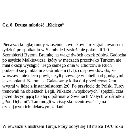
Cz. 8. Druga młodość „Kiciego”.
Pierwszą kolejkę rundy wiosennej „wojskowi” rozegrali awansem
tydzień po spotkaniu w Stambule i zasłużenie pokonali 1:0
Szombierki Bytom. Bramkę na wagę dwóch oczek zdobył Gadocha
po asyście Małkiewicza, który w meczach przeciwko Turkom nie
miał okazji wystąpić. Tego samego dnia w Chorzowie Ruch
podzielił się punktami z Górnikiem (1:1), co spowodowało, że
warszawianie nieco powiększyli przewagę w tabeli nad goniącymi
ją zespołami. Natomiast Galatasaray kilka dni przed rewanżem
wygrał w lidze z Instanbulstorem 2:0. Po przylocie do Polski Turcy
trenowali na obiektach Legii. Piłkarze „wojskowych” spędzili czas
przed decydującą batalią o półfinał w Świdrach Małych w ośrodku
„Pod Dębami”. Tam mogli w ciszy skoncentrować się na
czekającym ich niełatwym zadaniu.
W rewanżu z mistrzem Turcji, który odbył się 18 marca 1970 roku