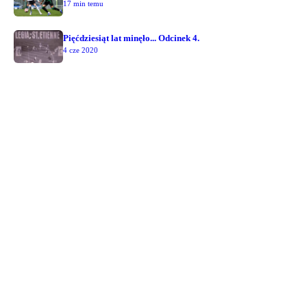
17 min temu
Pięćdziesiąt lat minęło... Odcinek 4.
4 cze 2020