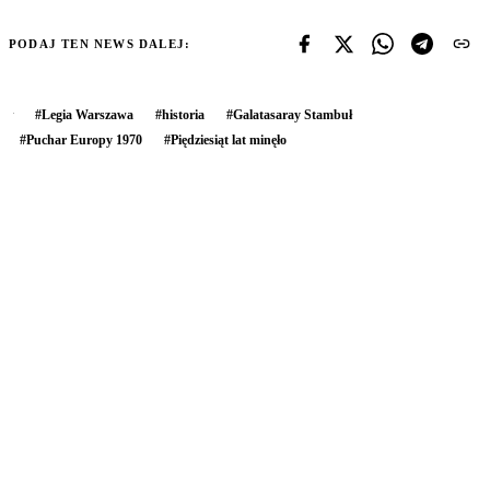
PODAJ TEN NEWS DALEJ:
#
Legia Warszawa
#
historia
#
Galatasaray Stambuł
#
Puchar Europy 1970
#
Piędziesiąt lat minęło