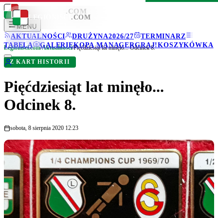
LEGIONISCI
.COM
LEGIONISCI
.COM
MENU
AKTUALNOŚCI
DRUŻYNA
2026/27
TERMINARZ
TABELA
GALERIE
KOPA MANAGER
GRAJ!
KOSZYKÓWKA
Legionisci.com
/
Aktualności
/
Pięćdziesiąt lat minęło... Odcinek 8.
Z KART HISTORII
Pięćdziesiąt lat minęło...
Odcinek 8.
sobota, 8 sierpnia 2020 12:23