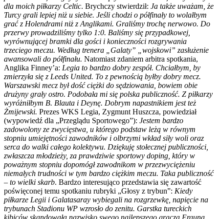
dla moich piłkarzy Celtic
. Brychczy stwierdził:
Ja także uważam, że
Turcy grali lepiej niż u siebie. Jeśli chodzi o półfinały to wolałbym
grać z Holendrami niż z Anglikami. Graliśmy trochę nerwowo. Do
przerwy prowadziliśmy tylko 1:0. Baliśmy się przypadkowej,
wyrównującej bramki dla gości i konieczności rozgrywania
trzeciego meczu. Według trenera „Galaty” „wojskowi” zasłużenie
awansowali do półfinału.
Natomiast zdaniem arbitra spotkania,
Anglika Finney’a:
Legia to bardzo dobry zespół. Chciałbym, by
zmierzyła się z Leeds United. To z pewnością byłby dobry mecz.
Warszawski mecz był dość ciężki do sędziowania, bowiem obie
drużyny grały ostro. Podobała mi się polska publiczność. Z piłkarzy
wyróżniłbym B. Blauta i Deynę. Dobrym napastnikiem jest też
Żmijewski.
Prezes WKS Legia, Zygmunt Huszcza, powiedział
(wypowiedź dla „Przeglądu Sportowego”):
Jestem bardzo
zadowolony ze zwycięstwa, u którego podstaw leżą w równym
stopniu umiejętności zawodników i olbrzymi wkład siły woli oraz
serca do walki całego kolektywu. Dziękuję stołecznej publiczności,
zwłaszcza młodzieży, za prawdziwie sportowy doping, który w
poważnym stopniu dopomógł zawodnikom w przezwyciężeniu
niemałych trudności w tym bardzo ciężkim meczu. Taka publiczność
– to wielki skarb
. Bardzo interesująco przedstawia się zawartość
poświęconej temu spotkaniu rubryki „Głosy z trybun”:
Kiedy
piłkarze Legii i Galatasaray wybiegali na rozgrzewkę, napięcie na
trybunach Stadionu WP wzrosło do zenitu. Garstka tureckich
kibiców skandowała nazwisko swego najlepszego gracza Erguna,