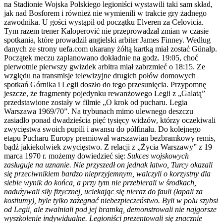
na Stadionie Wojska Polskiego legioniści wystawili taki sam skład,
jak nad Bosforem i również nie wymienili w trakcie gry żadnego
zawodnika. U gości wystąpił od początku Elveren za Celovicia.
Tym razem trener Kaloperović nie przeprowadzał zmian w czasie
spotkania, które prowadził angielski arbiter James Finney. Według
danych ze strony uefa.com ukarany żółtą kartką miał zostać Günalp.
Początek meczu zaplanowano dokładnie na godz. 19:05, choć
pierwotnie pierwszy gwizdek arbitra miał zabrzmieć o 18:15. Ze
względu na transmisje telewizyjne drugich połów domowych
spotkań Górnika i Legii doszło do tego przesunięcia. Przypomnę
jeszcze, że fragmenty pojedynku rewanżowego Legii z „Galatą”
przedstawione zostały w filmie „O krok od pucharu. Legia
Warszawa 1969/70”. Na trybunach mimo ulewnego deszczu
zasiadło ponad dwadzieścia pięć tysięcy widzów, którzy oczekiwali
zwycięstwa swoich pupili i awansu do półfinału. Do kolejnego
etapu Pucharu Europy premiował warszawian bezbramkowy remis,
bądź jakiekolwiek zwycięstwo. Z relacji z „Życia Warszawy” z 19
marca 1970 r. możemy dowiedzieć się:
Sukces wojskowych
zasługuje na uznanie. Nie przyszedł on jednak łatwo, Turcy okazali
się przeciwnikiem bardzo nieprzyjemnym, walczyli o korzystny dla
siebie wynik do końca, a przy tym nie przebierali w środkach,
nadużywali siły fizycznej, uciekając się nieraz do fauli (łapali za
kostiumy), byle tylko zażegnać niebezpieczeństwo. Byli w polu szybsi
od Legii, ale zwalniali pod jej bramką, demonstrowali nie najgorsze
wyszkolenie indywidualne. Legioniści prezentowali się znacznie