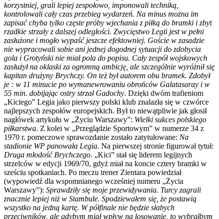
korzystniej, grali lepiej zespołowo, imponowali techniką,
kontrolowali cały czas przebieg wydarzeń. Na minus można im
zapisać chyba tylko częste próby wjechania z piłką do bramki i zbyt
rzadkie strzały z dalszej odległości. Zwycięstwo Legii jest w pełni
zasłużone i mogło wypaść jeszcze efektowniej. Goście w zasadzie
nie wypracowali sobie ani jednej dogodnej sytuacji do zdobycia
gola i Grotyński nie miał pola do popisu. Cały zespół wojskowych
zasłużył na oklaski za ogromną ambicję, ale szczególnie wyróżnił się
kapitan drużyny Brychczy. On też był autorem obu bramek. Zdobył
je : w 11 minucie po wymanewrowaniu obrońców Galatasaray i w
55 min. dobijając ostry strzał Gadochy
. Dzięki dwóm trafieniom
„Kiciego” Legia jako pierwszy polski klub znalazła się w czwórce
najlepszych zespołów europejskich. Był to niewątpliwie jak głosił
nagłówek artykułu w „Życiu Warszawy”:
Wielki sukces polskiego
piłkarstwa
. Z kolei w „Przeglądzie Sportowym” w numerze 34 z
1970 r. pomeczowe sprawozdanie zostało zatytułowane:
Na
stadionie WP panowała Legia
. Na pierwszej stronie figurował tytuł:
Druga młodość Brychczego
. „Kici” stał się liderem legijnych
strzelców w edycji 1969/70, gdyż miał na koncie cztery bramki w
sześciu spotkaniach. Po meczu trener Zientara powiedział
(wypowiedź dla wspomnianego wcześniej numeru „Życia
Warszawy”):
Sprawdziły się moje przewidywania. Turcy zagrali
znacznie lepiej niż w Stambule. Spodziewałem się, że postawią
wszystko na jedną kartę. W półfinale nie będzie słabych
przeciwników, ale gdybym miał wpływ na losowanie, to wybrałbym