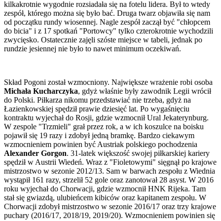
kilkakrotnie wygodnie rozsiadała się na fotelu lidera. Był to wtedy
zespół, którego można się było bać. Druga twarz objawiła się nam
od początku rundy wiosennej. Nagle zespół zaczął być "chłopcem
do bicia" i z 17 spotkań "Portowcy" tylko czterokrotnie wychodzili
zwycięsko. Ostatecznie zajęli szóste miejsce w tabeli, jednak po
rundzie jesiennej nie było to nawet minimum oczekiwań.
Skład Pogoni został wzmocniony. Największe wrażenie robi osoba
Michała Kucharczyka
, gdyż właśnie były zawodnik Legii wrócił
do Polski. Piłkarza nikomu przedstawiać nie trzeba, gdyż na
Łazienkowskiej spędził prawie dziesięć lat. Po wygaśnięciu
kontraktu wyjechał do Rosji, gdzie wzmocnił Ural Jekaterynburg.
W zespole "Trzmieli" grał przez rok, a w ich koszulce na boisku
pojawił się 19 razy i zdobył jedną bramkę. Bardzo ciekawym
wzmocnieniem powinien być Austriak polskiego pochodzenia
Alexander Gorgon
. 31-latek większość swojej piłkarskiej kariery
spędził w Austrii Wiedeń. Wraz z "Fioletowymi" sięgnął po krajowe
mistrzostwo w sezonie 2012/13. Sam w barwach zespołu z Wiednia
wystąpił 161 razy, strzelił 52 gole oraz zanotował 28 asyst. W 2016
roku wyjechał do Chorwacji, gdzie wzmocnił HNK Rijeka. Tam
stał się gwiazdą, ulubieńcem kibiców oraz kapitanem zespołu. W
Chorwacji zdobył mistrzostwo w sezonie 2016/17 oraz trzy krajowe
puchary (2016/17, 2018/19, 2019/20). Wzmocnieniem powinien się