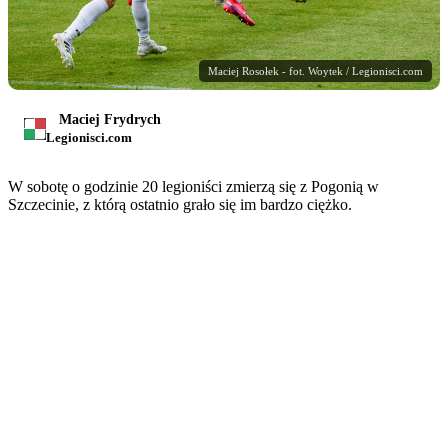
Maciej Rosołek - fot. Woytek / Legionisci.com
Maciej Frydrych
Legionisci.com
W sobotę o godzinie 20 legioniści zmierzą się z Pogonią w
Szczecinie, z którą ostatnio grało się im bardzo ciężko.