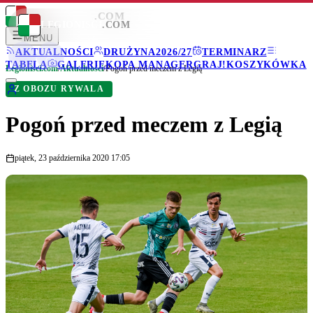
LEGIONISCI
.COM
LEGIONISCI
.COM
MENU
AKTUALNOŚCI
DRUŻYNA
2026/27
TERMINARZ
TABELA
GALERIE
KOPA MANAGER
GRAJ!
KOSZYKÓWKA
Legionisci.com
/
Aktualności
/
Pogoń przed meczem z Legią
Z OBOZU RYWALA
Pogoń przed meczem z Legią
piątek, 23 października 2020 17:05