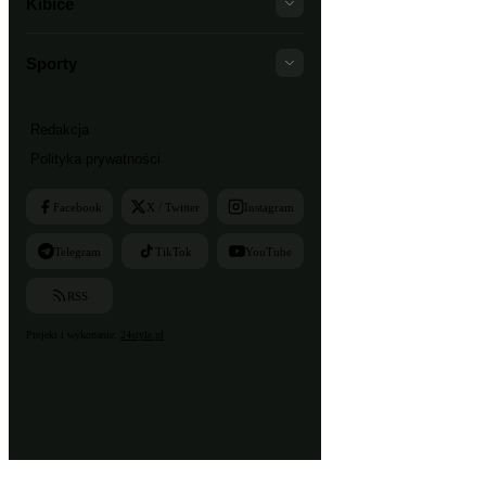
Kibice
Sporty
Redakcja
Polityka prywatności
Facebook
X / Twitter
Instagram
Telegram
TikTok
YouTube
RSS
Projekt i wykonanie:
24style.pl