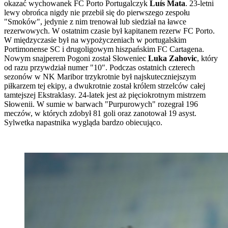
okazać wychowanek FC Porto Portugalczyk
Luís Mata
. 23-letni
lewy obrońca nigdy nie przebił się do pierwszego zespołu
"Smoków", jedynie z nim trenował lub siedział na ławce
rezerwowych. W ostatnim czasie był kapitanem rezerw FC Porto.
W międzyczasie był na wypożyczeniach w portugalskim
Portimonense SC i drugoligowym hiszpańskim FC Cartagena.
Nowym snajperem Pogoni został Słoweniec
Luka Zahovic
, który
od razu przywdział numer "10". Podczas ostatnich czterech
sezonów w NK Maribor trzykrotnie był najskuteczniejszym
piłkarzem tej ekipy, a dwukrotnie został królem strzelców całej
tamtejszej Ekstraklasy. 24-latek jest aż pięciokrotnym mistrzem
Słowenii. W sumie w barwach "Purpurowych" rozegrał 196
meczów, w których zdobył 81 goli oraz zanotował 19 asyst.
Sylwetka napastnika wygląda bardzo obiecująco.