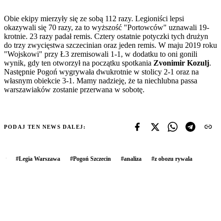
Obie ekipy mierzyły się ze sobą 112 razy. Legioniści lepsi
okazywali się 70 razy, za to wyższość "Portowców" uznawali 19-
krotnie. 23 razy padał remis. Cztery ostatnie potyczki tych drużyn
do trzy zwycięstwa szczecinian oraz jeden remis. W maju 2019 roku
"Wojskowi" przy Ł3 zremisowali 1-1, w dodatku to oni gonili
wynik, gdy ten otworzył na początku spotkania
Zvonimir Kozulj
.
Następnie Pogoń wygrywała dwukrotnie w stolicy 2-1 oraz na
własnym obiekcie 3-1. Mamy nadzieję, że ta niechlubna passa
warszawiaków zostanie przerwana w sobotę.
PODAJ TEN NEWS DALEJ:
#
Legia Warszawa
#
Pogoń Szczecin
#
analiza
#
z obozu rywala