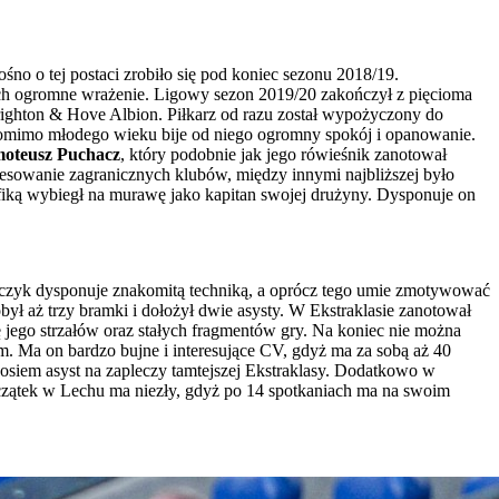
ośno o tej postaci zrobiło się pod koniec sezonu 2018/19.
ch ogromne wrażenie. Ligowy sezon 2019/20 zakończył z pięcioma
righton & Hove Albion. Piłkarz od razu został wypożyczony do
. Pomimo młodego wieku bije od niego ogromny spokój i opanowanie.
oteusz Puchacz
, który podobnie jak jego rówieśnik zanotował
resowanie zagranicznych klubów, między innymi najbliższej było
nfiką wybiegł na murawę jako kapitan swojej drużyny. Dysponuje on
alczyk dysponuje znakomitą techniką, a oprócz tego umie zmotywować
ył aż trzy bramki i dołożył dwie asysty. W Ekstraklasie zanotował
ię jego strzałów oraz stałych fragmentów gry. Na koniec nie można
tem. Ma on bardzo bujne i interesujące CV, gdyż ma za sobą aż 40
osiem asyst na zapleczy tamtejszej Ekstraklasy. Dodatkowo w
Początek w Lechu ma niezły, gdyż po 14 spotkaniach ma na swoim