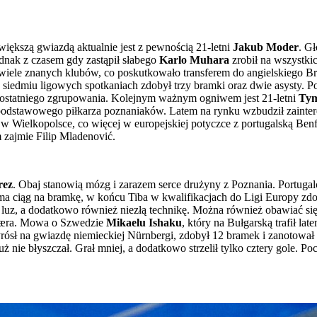
iększą gwiazdą aktualnie jest z pewnością 21-letni
Jakub Moder
. Gł
ednak z czasem gdy zastąpił słabego
Karlo Muhara
zrobił na wszystki
wiele znanych klubów, co poskutkowało transferem do angielskiego B
 w siedmiu ligowych spotkaniach zdobył trzy bramki oraz dwie asysty
as ostatniego zgrupowania. Kolejnym ważnym ogniwem jest 21-letni
Tym
a podstawowego piłkarza poznaniaków. Latem na rynku wzbudził zainte
ł w Wielkopolsce, co więcej w europejskiej potyczce z portugalską Be
 zajmie Filip Mladenović.
rez
. Obaj stanowią mózg i zarazem serce drużyny z Poznania. Portug
ma ciąg na bramkę, w końcu Tiba w kwalifikacjach do Ligi Europy zdob
uży luz, a dodatkowo również niezłą technikę. Można również obawiać s
tkjæra. Mowa o Szwedzie
Mikaelu Ishaku
, który na Bułgarską trafił la
sł na gwiazdę niemieckiej Nürnbergi, zdobył 12 bramek i zanotował 
 nie błyszczał. Grał mniej, a dodatkowo strzelił tylko cztery gole. 