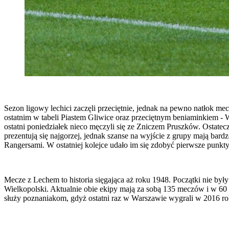
Sezon ligowy lechici zaczęli przeciętnie, jednak na pewno natłok m
ostatnim w tabeli Piastem Gliwice oraz przeciętnym beniaminkiem - 
ostatni poniedziałek nieco męczyli się ze Zniczem Pruszków. Ostate
prezentują się najgorzej, jednak szanse na wyjście z grupy mają bard
Rangersami. W ostatniej kolejce udało im się zdobyć pierwsze punkty
Mecze z Lechem to historia sięgająca aż roku 1948. Początki nie by
Wielkopolski. Aktualnie obie ekipy mają za sobą 135 meczów i w 60 z 
służy poznaniakom, gdyż ostatni raz w Warszawie wygrali w 2016 roku