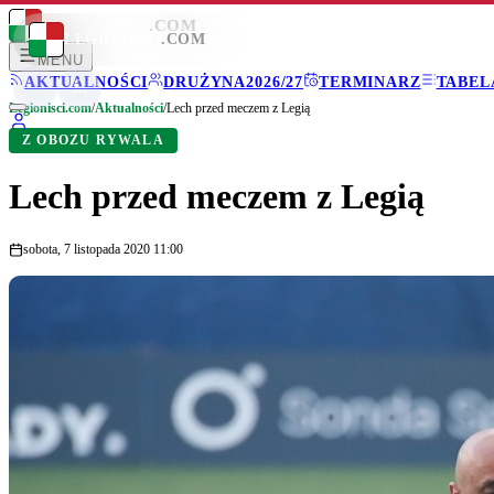
LEGIONISCI
.COM
LEGIONISCI
.COM
MENU
AKTUALNOŚCI
DRUŻYNA
2026/27
TERMINARZ
TABEL
Legionisci.com
/
Aktualności
/
Lech przed meczem z Legią
Z OBOZU RYWALA
Lech przed meczem z Legią
sobota, 7 listopada 2020 11:00