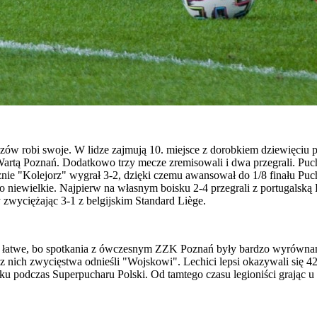
eczów robi swoje. W lidze zajmują 10. miejsce z dorobkiem dziewięciu
Wartą Poznań. Dodatkowo trzy mecze zremisowali i dwa przegrali. Puc
cznie "Kolejorz" wygrał 3-2, dzięki czemu awansował do 1/8 finału Pu
zo niewielkie. Najpierw na własnym boisku 2-4 przegrali z portugalską 
 zwyciężając 3-1 z belgijskim Standard Liège.
ły łatwe, bo spotkania z ówczesnym ZZK Poznań były bardzo wyrównane,
nich zwycięstwa odnieśli "Wojskowi". Lechici lepsi okazywali się 42 ra
 podczas Superpucharu Polski. Od tamtego czasu legioniści grając u s