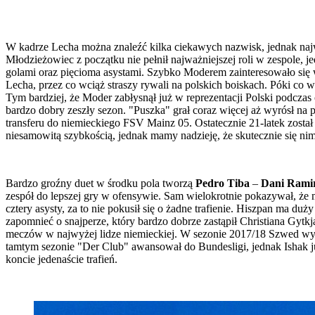
W kadrze Lecha można znaleźć kilka ciekawych nazwisk, jednak najw
Młodzieżowiec z początku nie pełnił najważniejszej roli w zespole, j
golami oraz pięcioma asystami. Szybko Moderem zainteresowało się 
Lecha, przez co wciąż straszy rywali na polskich boiskach. Póki co
Tym bardziej, że Moder zabłysnął już w reprezentacji Polski podcz
bardzo dobry zeszły sezon. "Puszka" grał coraz więcej aż wyrósł n
transferu do niemieckiego FSV Mainz 05. Ostatecznie 21-latek zosta
niesamowitą szybkością, jednak mamy nadzieję, że skutecznie się nim
Bardzo groźny duet w środku pola tworzą
Pedro Tiba
–
Dani Rami
zespół do lepszej gry w ofensywie. Sam wielokrotnie pokazywał, że 
cztery asysty, za to nie pokusił się o żadne trafienie. Hiszpan ma d
zapomnieć o snajperze, który bardzo dobrze zastąpił Christiana Gy
meczów w najwyżej lidze niemieckiej. W sezonie 2017/18 Szwed wyró
tamtym sezonie "Der Club" awansował do Bundesligi, jednak Ishak już
koncie jedenaście trafień.