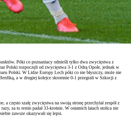
 punktów. Póki co poznaniacy odnieśli tylko dwa zwycięstwa z
har Polski rozpoczęli od zwycięstwa 3-1 z Odrą Opole, jednak w
charu Polski. W Lidze Europy Lech póki co nie błyszczy, może nie
Benfiką, a w drugiej kolejce skromnie 0-1 przegrali w Szkocji z
 a często szalę zwycięstwa na swoją stronę przechylał zespół z
zy, za to remis padał 33-krotnie. W ostatnich latach stolica nie
iebie zawsze okazywali się lepsi.