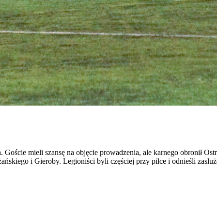
oście mieli szansę na objęcie prowadzenia, ale karnego obronił Ostr
kiego i Gieroby. Legioniści byli częściej przy piłce i odnieśli zasłuż