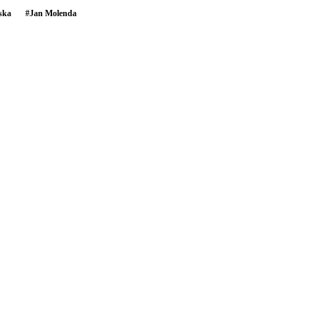
ska
#
Jan Molenda