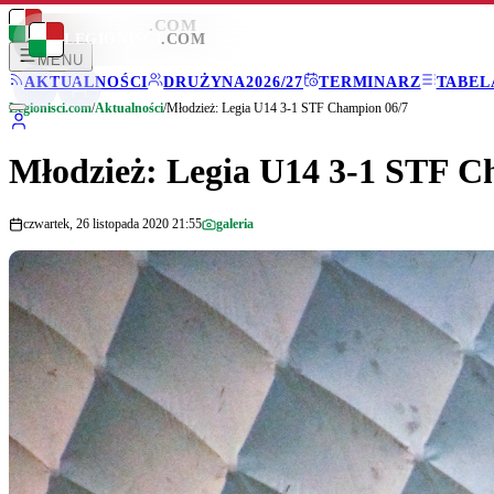
LEGIONISCI
.COM
LEGIONISCI
.COM
MENU
AKTUALNOŚCI
DRUŻYNA
2026/27
TERMINARZ
TABEL
Legionisci.com
/
Aktualności
/
Młodzież: Legia U14 3-1 STF Champion 06/7
Młodzież: Legia U14 3-1 STF C
czwartek, 26 listopada 2020 21:55
galeria