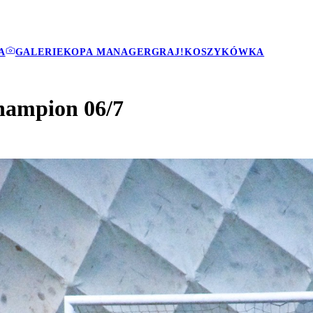
A
GALERIE
KOPA MANAGER
GRAJ!
KOSZYKÓWKA
hampion 06/7