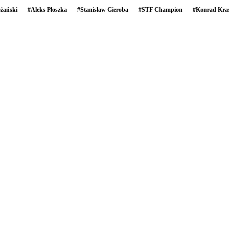
żański
#
Aleks Płoszka
#
Stanisław Gieroba
#
STF Champion
#
Konrad Kra