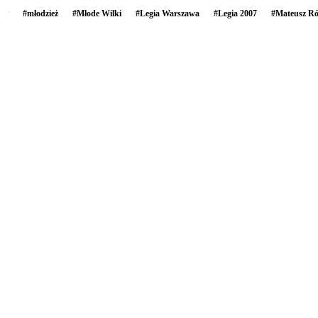
#
młodzież
#
Młode Wilki
#
Legia Warszawa
#
Legia 2007
#
Mateusz Ró