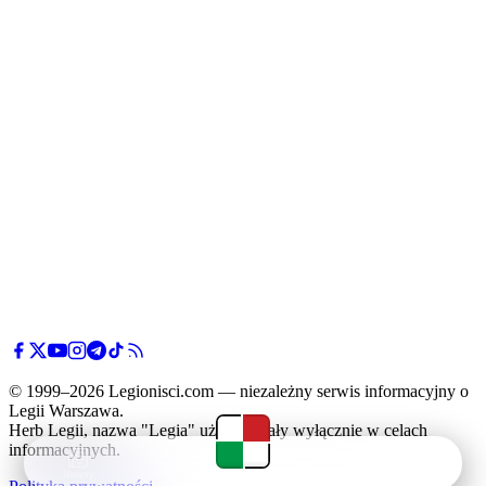
© 1999–2026 Legionisci.com — niezależny serwis informacyjny o
Legii Warszawa.
Herb Legii, nazwa "Legia" użyte zostały wyłącznie w celach
informacyjnych.
Newsy
Terminarz
Tabela
Menu