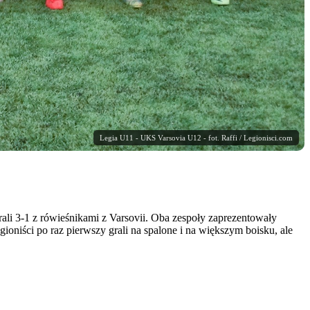
Legia U11 - UKS Varsovia U12 - fot. Raffi / Legionisci.com
ali 3-1 z rówieśnikami z Varsovii. Oba zespoły zaprezentowały
oniści po raz pierwszy grali na spalone i na większym boisku, ale