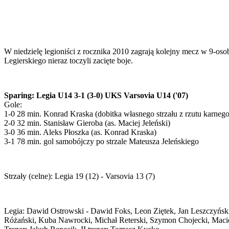
W niedzielę legioniści z rocznika 2010 zagrają kolejny mecz w 9-o
Legierskiego nieraz toczyli zacięte boje.
Sparing: Legia U14 3-1 (3-0) UKS Varsovia U14 ('07)
Gole:
1-0 28 min. Konrad Kraska (dobitka własnego strzału z rzutu karnego
2-0 32 min. Stanisław Gieroba (as. Maciej Jeleński)
3-0 36 min. Aleks Płoszka (as. Konrad Kraska)
3-1 78 min. gol samobójczy po strzale Mateusza Jeleńskiego
Strzały (celne): Legia 19 (12) - Varsovia 13 (7)
Legia: Dawid Ostrowski - Dawid Foks, Leon Ziętek, Jan Leszczyński
Różański, Kuba Nawrocki, Michał Reterski, Szymon Chojecki, Macie