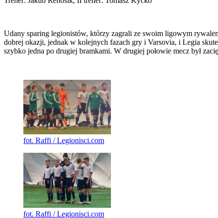
Trener: Jakub Renosik, II trener: Tomasz Kycko
Udany sparing legionistów, którzy zagrali ze swoim ligowym rywalem
dobrej okazji, jednak w kolejnych fazach gry i Varsovia, i Legia sk
szybko jedna po drugiej bramkami. W drugiej połowie mecz był zaci
fot. Raffi / Legionisci.com
fot. Raffi / Legionisci.com