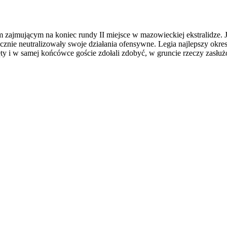
 zajmującym na koniec rundy II miejsce w mazowieckiej ekstralidze. 
utecznie neutralizowały swoje działania ofensywne. Legia najlepszy o
ęty i w samej końcówce goście zdołali zdobyć, w gruncie rzeczy zasłu