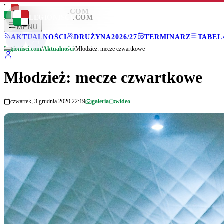
LEGIONISCI
.COM
LEGIONISCI
.COM
MENU
AKTUALNOŚCI
DRUŻYNA
2026/27
TERMINARZ
TABEL
Legionisci.com
/
Aktualności
/
Młodzież: mecze czwartkowe
Młodzież: mecze czwartkowe
czwartek, 3 grudnia 2020 22:19
galeria
wideo