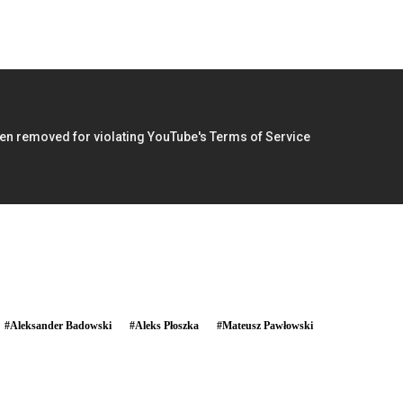
#
Aleksander Badowski
#
Aleks Płoszka
#
Mateusz Pawłowski