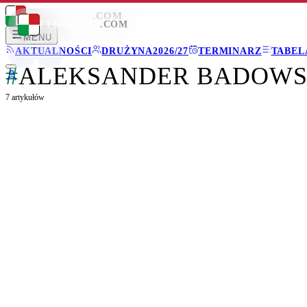
LEGIONISCI
.COM
LEGIONISCI
.COM
MENU
AKTUALNOŚCI
DRUŻYNA
2026/27
TERMINARZ
TABEL
#
ALEKSANDER BADOWS
7
artykułów