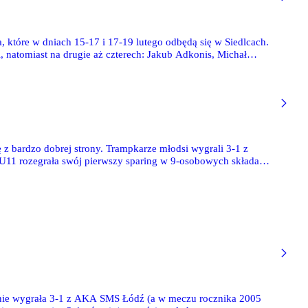
 które w dniach 15-17 i 17-19 lutego odbędą się w Siedlcach.
natomiast na drugie aż czterech: Jakub Adkonis, Michał
 z bardzo dobrej strony. Trampkarze młodsi wygrali 3-1 z
 U11 rozegrała swój pierwszy sparing w 9-osobowych składach,
ym boisku, ale prezentowali się jak rutyniarze.
pewnie wygrała 3-1 z AKA SMS Łódź (a w meczu rocznika 2005