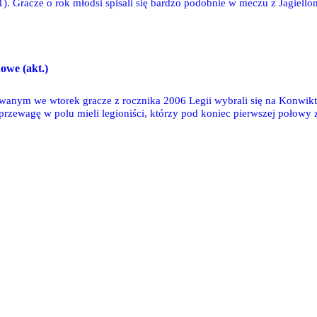
). Gracze o rok młodsi spisali się bardzo podobnie w meczu z Jagiell
e. Legia U15 pokonała 3-0 Koronę Kielce. Legia U13 dobrze zaprezen
wym sparingu ze Zwarem. Zawodnicy z rocznika 2010 triumfowali w tu
owe (akt.)
nym we wtorek gracze z rocznika 2006 Legii wybrali się na Konwikto
zewagę w polu mieli legioniści, którzy pod koniec pierwszej połowy z
mi, co dało bardzo zadowalający efekt końcowy. W środę gracze z rocz
idowisko. Przez prawie całą I połowę stan gry kontrolowali legioniści,
 piłkarze Legii grali konsekwentnie do samego końca. Legia 2009 roze