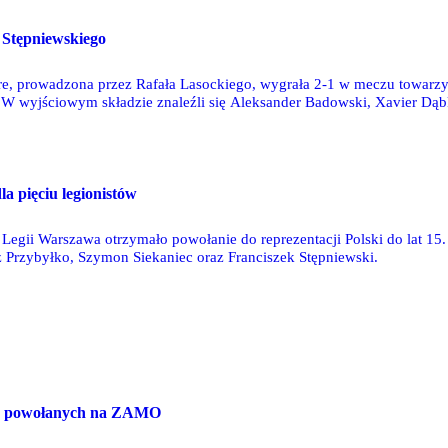
 Stępniewskiego
ture, prowadzona przez Rafała Lasockiego, wygrała 2-1 w meczu towarz
 W wyjściowym składzie znaleźli się Aleksander Badowski, Xavier Dąbk
ł na murawę w 46. minucie.
a pięciu legionistów
Legii Warszawa otrzymało powołanie do reprezentacji Polski do lat 15.
 Przybyłko, Szymon Siekaniec oraz Franciszek Stępniewski.
ów powołanych na ZAMO