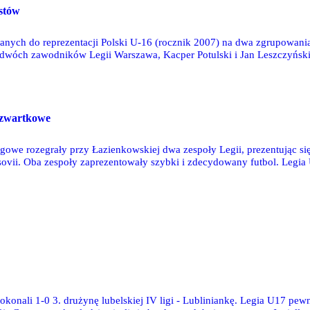
istów
nych do reprezentacji Polski U-16 (rocznik 2007) na dwa zgrupowania,
dwóch zawodników Legii Warszawa, Kacper Potulski i Jan Leszczyński, 
 Klukowski.
czwartkowe
owe rozegrały przy Łazienkowskiej dwa zespoły Legii, prezentując się
sovii. Oba zespoły zaprezentowały szybki i zdecydowany futbol. Legia
a Varsovia U12. Legioniści po raz pierwszy grali na spalone i na większ
pokonali 1-0 3. drużynę lubelskiej IV ligi - Lubliniankę. Legia U17 