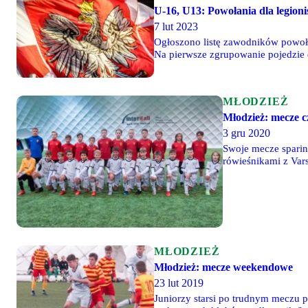
U-16, U13: Powołania dla legion
7 lut 2023
Ogłoszono listę zawodników powoła
Na pierwsze zgrupowanie pojedzie 
Bobier, Stanisław Gieroba i Antoni
MŁODZIEŻ
Młodzież: mecze 
3 gru 2020
Swoje mecze sparing
rówieśnikami z Var
a przeciwnikiem był
MŁODZIEŻ
Młodzież: mecze weekendowe
23 lut 2019
Juniorzy starsi po trudnym meczu 