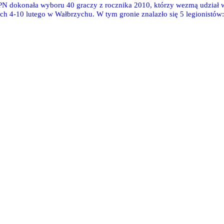
PN dokonała wyboru 40 graczy z rocznika 2010, którzy wezmą udział
ach 4-10 lutego w Wałbrzychu. W tym gronie znalazło się 5 legionist
i, Xavier Dąbrowski, Dawid Rodak i Franciszek Stępniewski.