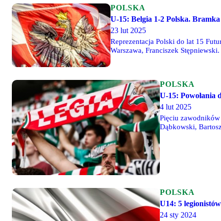
POLSKA
U-15: Belgia 1-2 Polska. Bramka
23 lut 2025
Reprezentacja Polski do lat 15 Fu
Warszawa, Franciszek Stępniewski.
natomiast Szymon Siekaniec wszed
POLSKA
U-15: Powołania dl
4 lut 2025
Pięciu zawodników 
Dąbkowski, Bartosz
POLSKA
U14: 5 legionist
24 sty 2024