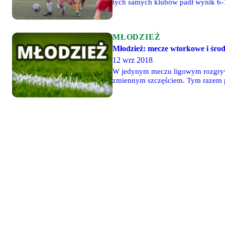
tych samych klubów padł wynik 6-1
zdobyli z rzutu wolnego w końcówc
podobnie gracze Legii U10 w cieka
MŁODZIEŻ
Młodzież: mecze wtorkowe i środ
12 wrz 2018
W jedynym meczu ligowym rozgrywa
zmiennym szczęściem. Tym razem pr
jeszcze aktywniejsza gra skrzydła
Kibice obejrzeli całkiem ciekawe w
gorąco pod obiema bramkami, jednak