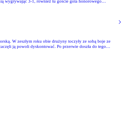
onią wygrywając 3-1, również tu goście gola honorowego
towała się w meczach z Juventus Academy Toruń i AP Żuri,
rnieju "MOS Śródmieście Cup 2019" na Varsovii.
rską. W zeszłym roku obie drużyny toczyły ze sobą boje ze
aczęli ją powoli dyskontować. Po przerwie doszła do tego
nika 2007 rozegrali spotkanie wyjazdowe z FFA Warszawa.
 za to po przerwie gospodarze poszli na wymianę ciosów i było
grała sparing z Baltic Football School z Łotwy.