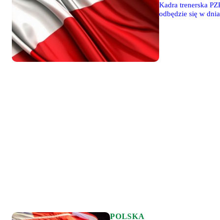
Kadra trenerska PZ
odbędzie się w dni
Aleksander Badowsk
POLSKA