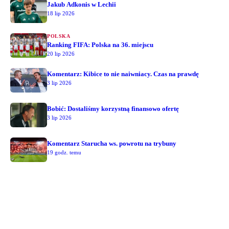
Jakub Adkonis w Lechii
18 lip 2026
POLSKA
Ranking FIFA: Polska na 36. miejscu
20 lip 2026
Komentarz: Kibice to nie naiwniacy. Czas na prawdę
3 lip 2026
Bobić: Dostaliśmy korzystną finansowo ofertę
3 lip 2026
Komentarz Starucha ws. powrotu na trybuny
19 godz. temu