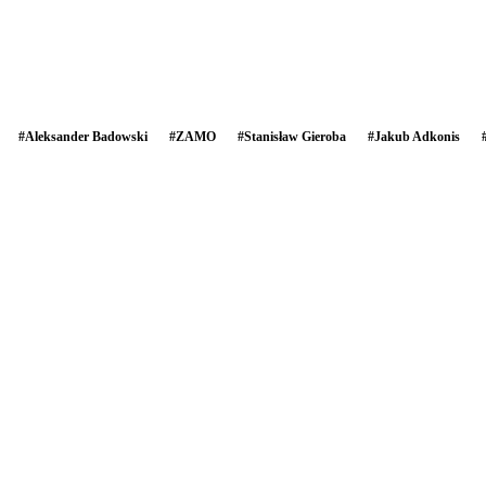
#
Aleksander Badowski
#
ZAMO
#
Stanisław Gieroba
#
Jakub Adkonis