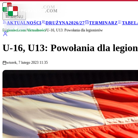
LEGIONISCI
.COM
LEGIONISCI
.COM
MENU
AKTUALNOŚCI
DRUŻYNA
2026/27
TERMINARZ
TABEL
Legionisci.com
/
Aktualności
/
U-16, U13: Powołania dla legionistów
U-16, U13: Powołania dla legio
wtorek, 7 lutego 2023 11:35