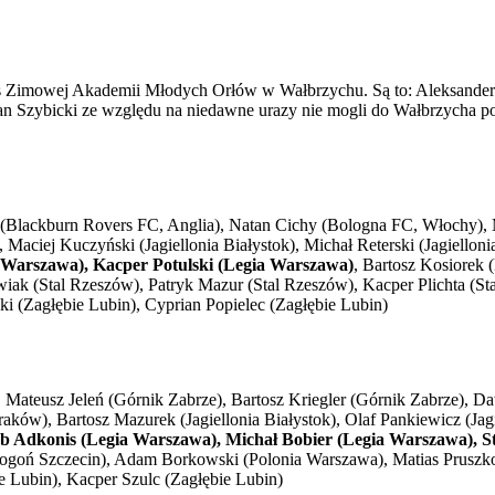
nus Zimowej Akademii Młodych Orłów w Wałbrzychu. Są to: Aleksander
 Jan Szybicki ze względu na niedawne urazy nie mogli do Wałbrzycha p
i (Blackburn Rovers FC, Anglia), Natan Cichy (Bologna FC, Włochy),
aciej Kuczyński (Jagiellonia Białystok), Michał Reterski (Jagielloni
 Warszawa), Kacper Potulski (Legia Warszawa)
, Bartosz Kosiorek 
ak (Stal Rzeszów), Patryk Mazur (Stal Rzeszów), Kacper Plichta (Sta
 (Zagłębie Lubin), Cyprian Popielec (Zagłębie Lubin)
Mateusz Jeleń (Górnik Zabrze), Bartosz Kriegler (Górnik Zabrze), D
ków), Bartosz Mazurek (Jagiellonia Białystok), Olaf Pankiewicz (Jagi
b Adkonis (Legia Warszawa), Michał Bobier (Legia Warszawa), S
ogoń Szczecin), Adam Borkowski (Polonia Warszawa), Matias Pruszko (
e Lubin), Kacper Szulc (Zagłębie Lubin)