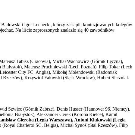
 Badowski i Igor Lechecki, którzy zastąpili kontuzjowanych kolegów
ojechać. Na liście zaproszonych znalazło się 40 zawodników
 Mateusz Tabisz (Cracovia), Michał Wachowicz (Górnik Łęczna),
a Białystok), Mateusz Pruchniewski (Lech Poznań), Filip Tokar (Lech
(Leicester City FC, Anglia), Mikołaj Molendowski (Radomiak
l Rzeszów), Krzysztof Fałowski (Śląsk Wrocław), Hubert Śliczniak
awid Szwiec (Górnik Zabrze), Denis Husser (Hannover 96, Niemcy),
ellonia Białystok), Aleksander Cerek (Korona Kielce), Kamil
tanisław Gieroba (Legia Warszawa), Antoni Klukowski (Legia
Royal Charleroi SC, Belgia), Michał Synoś (Stal Rzeszów), Filip