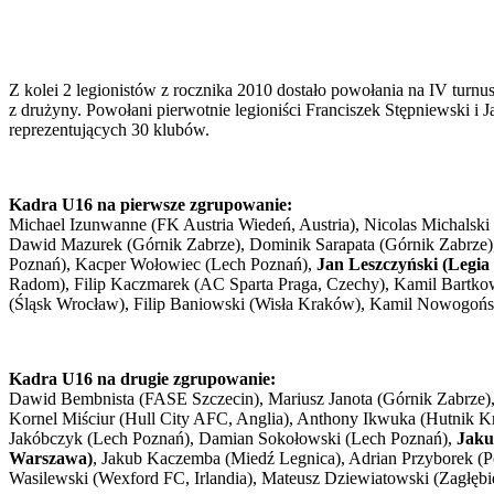
Z kolei 2 legionistów z rocznika 2010 dostało powołania na IV tur
z drużyny. Powołani pierwotnie legioniści Franciszek Stępniewski i
reprezentujących 30 klubów.
Kadra U16 na pierwsze zgrupowanie:
Michael Izunwanne (FK Austria Wiedeń, Austria), Nicolas Michalsk
Dawid Mazurek (Górnik Zabrze), Dominik Sarapata (Górnik Zabrze), M
Poznań), Kacper Wołowiec (Lech Poznań),
Jan Leszczyński (Legia
Radom), Filip Kaczmarek (AC Sparta Praga, Czechy), Kamil Bartkowi
(Śląsk Wrocław), Filip Baniowski (Wisła Kraków), Kamil Nowogoński
Kadra U16 na drugie zgrupowanie:
Dawid Bembnista (FASE Szczecin), Mariusz Janota (Górnik Zabrze), 
Kornel Miściur (Hull City AFC, Anglia), Anthony Ikwuka (Hutnik Kra
Jakóbczyk (Lech Poznań), Damian Sokołowski (Lech Poznań),
Jaku
Warszawa)
, Jakub Kaczemba (Miedź Legnica), Adrian Przyborek (P
Wasilewski (Wexford FC, Irlandia), Mateusz Dziewiatowski (Zagłębi