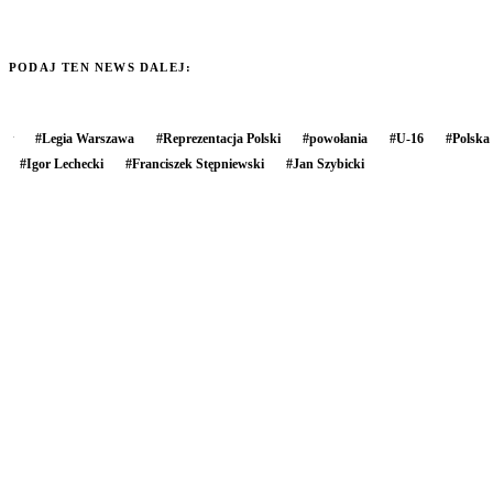
PODAJ TEN NEWS DALEJ:
#
Legia Warszawa
#
Reprezentacja Polski
#
powołania
#
U-16
#
Polska
#
Igor Lechecki
#
Franciszek Stępniewski
#
Jan Szybicki