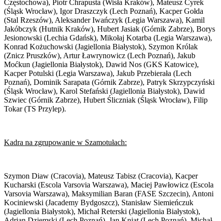
Częstochowa), Piotr Chrapusta (Wisła Kraków), Mateusz Cyrek
(Śląsk Wrocław), Igor Draszczyk (Lech Poznań), Kacper Gołda
(Stal Rzeszów), Aleksander Iwańczyk (Legia Warszawa), Kamil
Jakóbczyk (Hutnik Kraków), Hubert Jasiak (Górnik Zabrze), Borys
Jesionowski (Lechia Gdańsk), Mikołaj Kotarba (Legia Warszawa),
Konrad Kożuchowski (Jagiellonia Białystok), Szymon Królak
(Znicz Pruszków), Artur Ławrynowicz (Lech Poznań), Jakub
Moćkun (Jagiellonia Białystok), Dawid Nos (GKS Katowice),
Kacper Potulski (Legia Warszawa), Jakub Przebierała (Lech
Poznań), Dominik Sarapata (Górnik Zabrze), Patryk Skrzypczyński
(Śląsk Wrocław), Karol Stefański (Jagiellonia Białystok), Dawid
Szwiec (Górnik Zabrze), Hubert Śliczniak (Śląsk Wrocław), Filip
Tokar (TS Przylep).
Kadra na zgrupowanie w Szamotułach:
Szymon Diaw (Cracovia), Mateusz Tabisz (Cracovia), Kacper
Kucharski (Escola Varsovia Warszawa), Maciej Pawłowicz (Escola
Varsovia Warszawa), Maksymilian Baran (FASE Szczecin), Antoni
Kociniewski (Jacademy Bydgoszcz), Stanisław Siemieńczuk
(Jagiellonia Białystok), Michał Reterski (Jagiellonia Białystok),
Adrian Dziemski (Lech Poznań), Jan Kniat (Lech Poznań), Michał