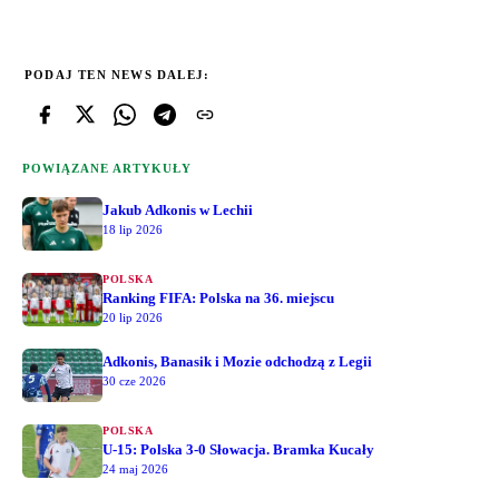
PODAJ TEN NEWS DALEJ:
POWIĄZANE ARTYKUŁY
Jakub Adkonis w Lechii
18 lip 2026
POLSKA
Ranking FIFA: Polska na 36. miejscu
20 lip 2026
Adkonis, Banasik i Mozie odchodzą z Legii
30 cze 2026
POLSKA
U-15: Polska 3-0 Słowacja. Bramka Kucały
24 maj 2026