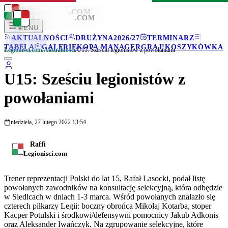
LEGIONISCI
.COM
LEGIONISCI
.COM
MENU
AKTUALNOŚCI
DRUŻYNA
2026/27
TERMINARZ
TABELA
GALERIE
KOPA MANAGER
GRAJ!
KOSZYKÓWKA
Legionisci.com
/
Aktualności
/
U15: Sześciu legionistów z powołaniami
U15: Sześciu legionistów z
powołaniami
niedziela, 27 lutego 2022 13:54
Raffi
Legionisci.com
Trener reprezentacji Polski do lat 15, Rafał Lasocki, podał listę
powołanych zawodników na konsultację selekcyjną, która odbędzie
w Siedlcach w dniach 1-3 marca. Wśród powołanych znalazło się
czterech piłkarzy Legii: boczny obrońca Mikołaj Kotarba, stoper
Kacper Potulski i środkowi/defensywni pomocnicy Jakub Adkonis
oraz Aleksander Iwańczyk. Na zgrupowanie selekcyjne, które