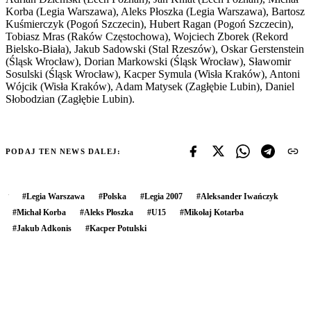
Korba (Legia Warszawa), Aleks Płoszka (Legia Warszawa), Bartosz
Kuśmierczyk (Pogoń Szczecin), Hubert Ragan (Pogoń Szczecin),
Tobiasz Mras (Raków Częstochowa), Wojciech Zborek (Rekord
Bielsko-Biała), Jakub Sadowski (Stal Rzeszów), Oskar Gerstenstein
(Śląsk Wrocław), Dorian Markowski (Śląsk Wrocław), Sławomir
Sosulski (Śląsk Wrocław), Kacper Symula (Wisła Kraków), Antoni
Wójcik (Wisła Kraków), Adam Matysek (Zagłębie Lubin), Daniel
Słobodzian (Zagłębie Lubin).
PODAJ TEN NEWS DALEJ:
#
Legia Warszawa
#
Polska
#
Legia 2007
#
Aleksander Iwańczyk
#
Michał Korba
#
Aleks Płoszka
#
U15
#
Mikołaj Kotarba
#
Jakub Adkonis
#
Kacper Potulski