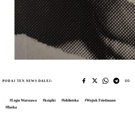
PODAJ TEN NEWS DALEJ:
#
Legia Warszawa
#
książki
#
biblioteka
#
Wojtek Friedmann
#
Baśka