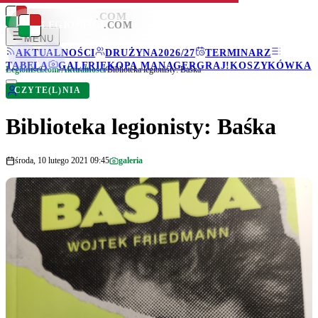
LEGIONISCI
.COM
LEGIONISCI
.COM
MENU
AKTUALNOŚCI
DRUŻYNA
2026/27
TERMINARZ
TABELA
GALERIE
KOPA MANAGER
GRAJ!
KOSZYKÓWKA
Legionisci.com
/
Aktualności
/
Biblioteka legionisty: Baśka
CZYTE(L)NIA
Biblioteka legionisty: Baśka
środa, 10 lutego 2021 09:45
galeria