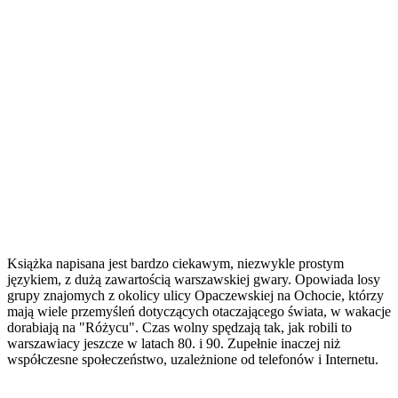
Książka napisana jest bardzo ciekawym, niezwykle prostym
językiem, z dużą zawartością warszawskiej gwary. Opowiada losy
grupy znajomych z okolicy ulicy Opaczewskiej na Ochocie, którzy
mają wiele przemyśleń dotyczących otaczającego świata, w wakacje
dorabiają na "Różycu". Czas wolny spędzają tak, jak robili to
warszawiacy jeszcze w latach 80. i 90. Zupełnie inaczej niż
współczesne społeczeństwo, uzależnione od telefonów i Internetu.