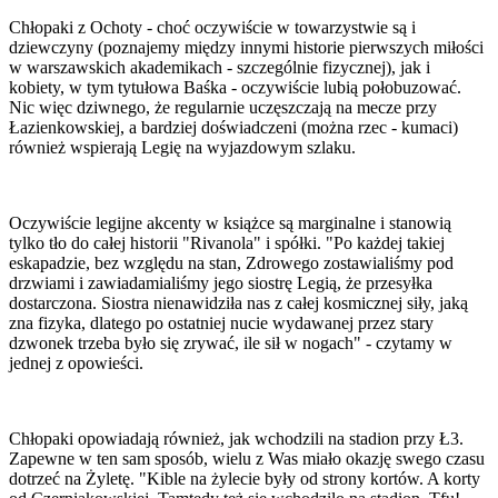
Chłopaki z Ochoty - choć oczywiście w towarzystwie są i
dziewczyny (poznajemy między innymi historie pierwszych miłości
w warszawskich akademikach - szczególnie fizycznej), jak i
kobiety, w tym tytułowa Baśka - oczywiście lubią połobuzować.
Nic więc dziwnego, że regularnie uczęszczają na mecze przy
Łazienkowskiej, a bardziej doświadczeni (można rzec - kumaci)
również wspierają Legię na wyjazdowym szlaku.
Oczywiście legijne akcenty w książce są marginalne i stanowią
tylko tło do całej historii "Rivanola" i spółki. "Po każdej takiej
eskapadzie, bez względu na stan, Zdrowego zostawialiśmy pod
drzwiami i zawiadamialiśmy jego siostrę Legią, że przesyłka
dostarczona. Siostra nienawidziła nas z całej kosmicznej siły, jaką
zna fizyka, dlatego po ostatniej nucie wydawanej przez stary
dzwonek trzeba było się zrywać, ile sił w nogach" - czytamy w
jednej z opowieści.
Chłopaki opowiadają również, jak wchodzili na stadion przy Ł3.
Zapewne w ten sam sposób, wielu z Was miało okazję swego czasu
dotrzeć na Żyletę. "Kible na żylecie były od strony kortów. A korty