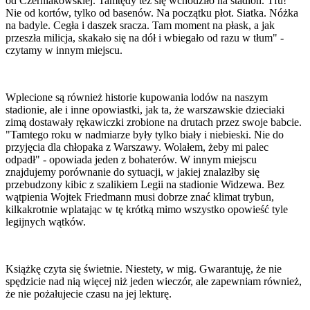
od Czerniakowskiej. Tamtędy też się wchodziło na stadion. Tfu!
Nie od kortów, tylko od basenów. Na początku płot. Siatka. Nóżka
na badyle. Cegła i daszek sracza. Tam moment na płask, a jak
przeszła milicja, skakało się na dół i wbiegało od razu w tłum" -
czytamy w innym miejscu.
Wplecione są również historie kupowania lodów na naszym
stadionie, ale i inne opowiastki, jak ta, że warszawskie dzieciaki
zimą dostawały rękawiczki zrobione na drutach przez swoje babcie.
"Tamtego roku w nadmiarze były tylko biały i niebieski. Nie do
przyjęcia dla chłopaka z Warszawy. Wolałem, żeby mi palec
odpadł" - opowiada jeden z bohaterów. W innym miejscu
znajdujemy porównanie do sytuacji, w jakiej znalazłby się
przebudzony kibic z szalikiem Legii na stadionie Widzewa. Bez
wątpienia Wojtek Friedmann musi dobrze znać klimat trybun,
kilkakrotnie wplatając w tę krótką mimo wszystko opowieść tyle
legijnych wątków.
Książkę czyta się świetnie. Niestety, w mig. Gwarantuję, że nie
spędzicie nad nią więcej niż jeden wieczór, ale zapewniam również,
że nie pożałujecie czasu na jej lekturę.