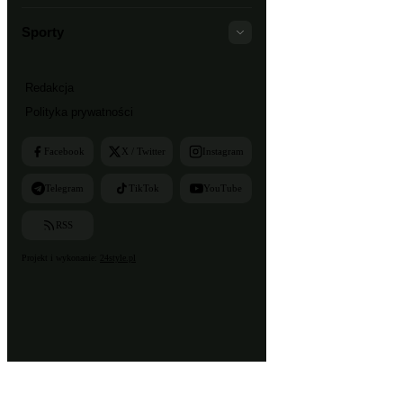
Sporty
Redakcja
Polityka prywatności
Facebook
X / Twitter
Instagram
Telegram
TikTok
YouTube
RSS
Projekt i wykonanie:
24style.pl