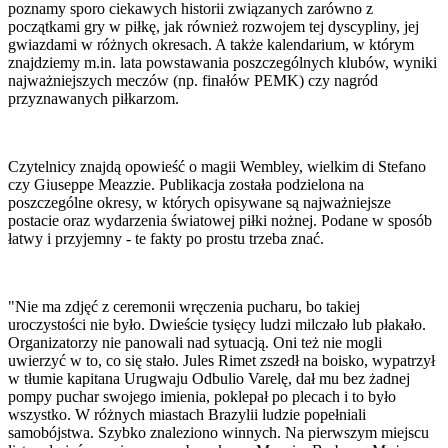
poznamy sporo ciekawych historii związanych zarówno z
początkami gry w piłkę, jak również rozwojem tej dyscypliny, jej
gwiazdami w różnych okresach. A także kalendarium, w którym
znajdziemy m.in. lata powstawania poszczególnych klubów, wyniki
najważniejszych meczów (np. finałów PEMK) czy nagród
przyznawanych piłkarzom.
Czytelnicy znajdą opowieść o magii Wembley, wielkim di Stefano
czy Giuseppe Meazzie. Publikacja została podzielona na
poszczególne okresy, w których opisywane są najważniejsze
postacie oraz wydarzenia światowej piłki nożnej. Podane w sposób
łatwy i przyjemny - te fakty po prostu trzeba znać.
"Nie ma zdjęć z ceremonii wręczenia pucharu, bo takiej
uroczystości nie było. Dwieście tysięcy ludzi milczało lub płakało.
Organizatorzy nie panowali nad sytuacją. Oni też nie mogli
uwierzyć w to, co się stało. Jules Rimet zszedł na boisko, wypatrzył
w tłumie kapitana Urugwaju Odbulio Varelę, dał mu bez żadnej
pompy puchar swojego imienia, poklepał po plecach i to było
wszystko. W różnych miastach Brazylii ludzie popełniali
samobójstwa. Szybko znaleziono winnych. Na pierwszym miejscu