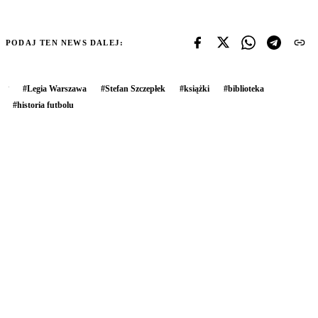
PODAJ TEN NEWS DALEJ:
#
Legia Warszawa
#
Stefan Szczepłek
#
książki
#
biblioteka
#
historia futbolu