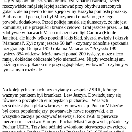
listy zdrajców umieszczono bramkarza Moacira Barbosę. Może
rzeczywiście mógł się lepiej zachować przy obydwu straconych
golach, ale na pewno to nie z jego winy Brazylia poniosła porażkę.
Barbosa miał pecha, bo był Murzynem i obrażano go z tego
powodu dodatkowo. Przed policją musiał się tłumaczyć, że nie jest
komunistą i nie przepuścił bramek celowo. Grał jeszcze przez 12 lat,
zdobywał w barwach Vasco mistrzostwo ligi Carioca (Rio de
Janeiro), ale kiedy tylko popełnił jakiś błąd, słyszał gwizdy i okrzyk
'Maracana!'. Żył z tym jeszcze 50 lat" - czytamy odnośnie spotkania
rozegranego 16 lipca 1950 roku na Maracanie. "Przyszło 199
tysięcy 854 widzów. Może nawet ponad 200 tysięcy, może nieco
mniej, dokładne obliczenie było niemożliwe. Nigdy wcześniej ani
później mecz piłkarski nie przyciągnął takiej widowni" - czytamy w
tym samym rozdziale.
Na kolejnych stronach przeczytamy o zespole ZSRR, którego
ważnym punktem był bramkarz, Lew Jaszyn. Dowiadujemy się
również o początkach europejskich pucharów. "W latach
sześćdziesiątych piłka wkroczyła w nowy etap. Puchar Mistrzów
był coraz popularniejszy, powstawały nowe rozgrywki, a to
wszystko zaczęła pokazywać telewizja. Rok 1958 to pierwsze
mecze o mistrzostwo Europy i Puchar Miast Targowych, późniejszy
Puchar UEFA. Trzy lata później wyłoniono pierwszego zwycięzcę