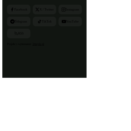
Facebook
X / Twitter
Instagram
Telegram
TikTok
YouTube
RSS
Projekt i wykonanie:
24style.pl