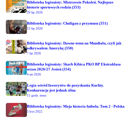
Biblioteka legionisty: Mistrzowie Pokoleń. Najlepsze
historie sportowych rodzin (353)
29 lip 2026
Biblioteka legionisty: Chuligan z przymusu (351)
15 lip 2026
Biblioteka legionisty: Dawno temu na Mundialu, czyli jak
odkrywałem Amerykę (350)
7 lip 2026
Biblioteka legionisty: Skarb Kibica PKO BP Ekstraklasa
sezon 2026/27 Jesień (354)
4 sie 2026
Legia wśród faworytów do pozyskania Kuchty.
Konkurencja jest jednak silna
11 godz. temu
Biblioteka legionisty: Moja historia futbolu. Tom 2 - Polska
5 kwi 2022