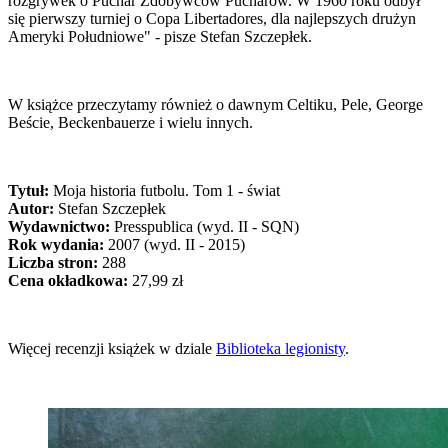
rozgrywek o Puchar Zdobywców Pucharów. W 1960 roku odbył
się pierwszy turniej o Copa Libertadores, dla najlepszych drużyn
Ameryki Południowe" - pisze Stefan Szczepłek.
W książce przeczytamy również o dawnym Celtiku, Pele, George
Beście, Beckenbauerze i wielu innych.
Tytuł:
Moja historia futbolu. Tom 1 - świat
Autor:
Stefan Szczepłek
Wydawnictwo:
Presspublica (wyd. II - SQN)
Rok wydania:
2007 (wyd. II - 2015)
Liczba stron:
288
Cena okładkowa:
27,99 zł
Więcej recenzji książek w dziale
Biblioteka legionisty
.