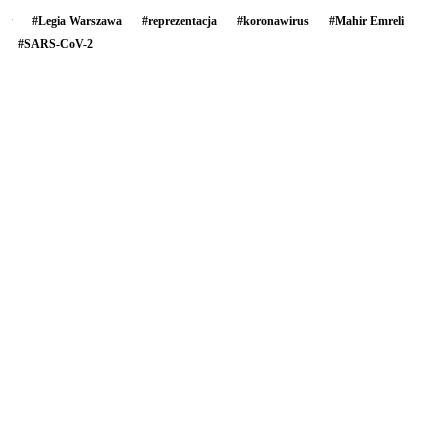
#
Legia Warszawa
#
reprezentacja
#
koronawirus
#
Mahir Emreli
#
SARS-CoV-2