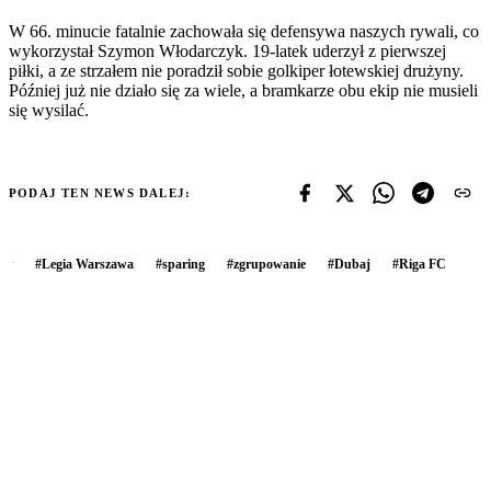
W 66. minucie fatalnie zachowała się defensywa naszych rywali, co
wykorzystał Szymon Włodarczyk. 19-latek uderzył z pierwszej
piłki, a ze strzałem nie poradził sobie golkiper łotewskiej drużyny.
Później już nie działo się za wiele, a bramkarze obu ekip nie musieli
się wysilać.
PODAJ TEN NEWS DALEJ:
#
Legia Warszawa
#
sparing
#
zgrupowanie
#
Dubaj
#
Riga FC