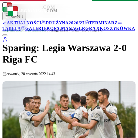
LEGIONISCI
.COM
LEGIONISCI
.COM
MENU
AKTUALNOŚCI
DRUŻYNA
2026/27
TERMINARZ
TABELA
GALERIE
KOPA MANAGER
GRAJ!
KOSZYKÓWKA
Legionisci.com
/
Aktualności
/
Sparing: Legia Warszawa 2-0 Riga FC
Sparing: Legia Warszawa 2-0
Riga FC
czwartek, 20 stycznia 2022 14:43