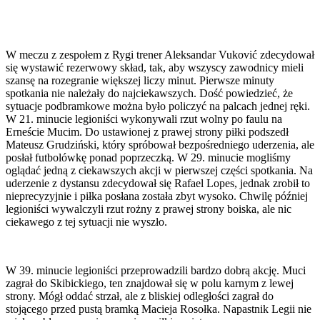
W meczu z zespołem z Rygi trener Aleksandar Vuković zdecydował
się wystawić rezerwowy skład, tak, aby wszyscy zawodnicy mieli
szansę na rozegranie większej liczy minut. Pierwsze minuty
spotkania nie należały do najciekawszych. Dość powiedzieć, że
sytuacje podbramkowe można było policzyć na palcach jednej ręki.
W 21. minucie legioniści wykonywali rzut wolny po faulu na
Erneście Mucim. Do ustawionej z prawej strony piłki podszedł
Mateusz Grudziński, który spróbował bezpośredniego uderzenia, ale
posłał futbolówkę ponad poprzeczką. W 29. minucie mogliśmy
oglądać jedną z ciekawszych akcji w pierwszej części spotkania. Na
uderzenie z dystansu zdecydował się Rafael Lopes, jednak zrobił to
nieprecyzyjnie i piłka posłana została zbyt wysoko. Chwilę później
legioniści wywalczyli rzut rożny z prawej strony boiska, ale nic
ciekawego z tej sytuacji nie wyszło.
W 39. minucie legioniści przeprowadzili bardzo dobrą akcję. Muci
zagrał do Skibickiego, ten znajdował się w polu karnym z lewej
strony. Mógł oddać strzał, ale z bliskiej odległości zagrał do
stojącego przed pustą bramką Macieja Rosołka. Napastnik Legii nie