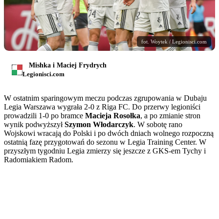
fot. Woytek / Legionisci.com
Mishka i Maciej Frydrych
Legionisci.com
W ostatnim sparingowym meczu podczas zgrupowania w Dubaju
Legia Warszawa wygrała 2-0 z Riga FC. Do przerwy legioniści
prowadzili 1-0 po bramce
Macieja Rosołka
, a po zmianie stron
wynik podwyższył
Szymon Włodarczyk
. W sobotę rano
Wojskowi wracają do Polski i po dwóch dniach wolnego rozpoczną
ostatnią fazę przygotowań do sezonu w Legia Training Center. W
przyszłym tygodniu Legia zmierzy się jeszcze z GKS-em Tychy i
Radomiakiem Radom.