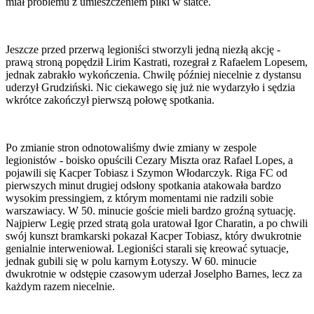
miał problemu z umieszczeniem piłki w siatce.
Jeszcze przed przerwą legioniści stworzyli jedną niezłą akcję -
prawą stroną popędził Lirim Kastrati, rozegrał z Rafaelem Lopesem,
jednak zabrakło wykończenia. Chwilę później niecelnie z dystansu
uderzył Grudziński. Nic ciekawego się już nie wydarzyło i sędzia
wkrótce zakończył pierwszą połowę spotkania.
Po zmianie stron odnotowaliśmy dwie zmiany w zespole
legionistów - boisko opuścili Cezary Miszta oraz Rafael Lopes, a
pojawili się Kacper Tobiasz i Szymon Włodarczyk. Riga FC od
pierwszych minut drugiej odsłony spotkania atakowała bardzo
wysokim pressingiem, z którym momentami nie radzili sobie
warszawiacy. W 50. minucie goście mieli bardzo groźną sytuację.
Najpierw Legię przed stratą gola uratował Igor Charatin, a po chwili
swój kunszt bramkarski pokazał Kacper Tobiasz, który dwukrotnie
genialnie interweniował. Legioniści starali się kreować sytuacje,
jednak gubili się w polu karnym Łotyszy. W 60. minucie
dwukrotnie w odstępie czasowym uderzał Joselpho Barnes, lecz za
każdym razem niecelnie.