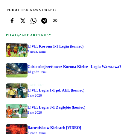
PODAJ TEN NEWS DALEJ:
POWIĄZANE ARTYKUŁY
L!VE: Korona 1-1 Legia (koniec)
7 godz. temu
Gdzie obejrzeć mecz Korona Kielce - Legia Warszawa?
18 godz. temu
LATO 2026
L!VE: Legia 1-1 pd. AEL (koniec)
3 sie 2026
L!VE: Legia 3-1 Zagłębie (koniec)
2 sie 2026
Racowisko w Kielcach [VIDEO]
2 godz. temu