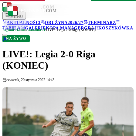
LEGIONISCI
.COM
LEGIONISCI
.COM
MENU
AKTUALNOŚCI
DRUŻYNA
2026/27
TERMINARZ
TABELA
GALERIE
KOPA MANAGER
GRAJ!
KOSZYKÓWKA
Legionisci.com
/
Aktualności
/
LIVE!: Legia 2-0 Riga (KONIEC)
NA ŻYWO
LIVE!: Legia 2-0 Riga
(KONIEC)
czwartek, 20 stycznia 2022 14:43