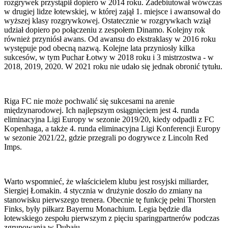
rozgrywek przystąpił dopiero w 2014 roku. Zadebiutował wówczas
w drugiej lidze łotewskiej, w której zajął 1. miejsce i awansował do
wyższej klasy rozgrywkowej. Ostatecznie w rozgrywkach wziął
udział dopiero po połączeniu z zespołem Dinamo. Kolejny rok
również przyniósł awans. Od awansu do ekstraklasy w 2016 roku
występuje pod obecną nazwą. Kolejne lata przyniosły kilka
sukcesów, w tym Puchar Łotwy w 2018 roku i 3 mistrzostwa - w
2018, 2019, 2020. W 2021 roku nie udało się jednak obronić tytułu.
Riga FC nie może pochwalić się sukcesami na arenie
międzynarodowej. Ich najlepszym osiągnięciem jest 4. runda
eliminacyjna Ligi Europy w sezonie 2019/20, kiedy odpadli z FC
Kopenhaga, a także 4. runda eliminacyjna Ligi Konferencji Europy
w sezonie 2021/22, gdzie przegrali po dogrywce z Lincoln Red
Imps.
Warto wspomnieć, że właścicielem klubu jest rosyjski miliarder,
Siergiej Łomakin. 4 stycznia w drużynie doszło do zmiany na
stanowisku pierwszego trenera. Obecnie tę funkcję pełni Thorsten
Finks, były piłkarz Bayernu Monachium. Legia będzie dla
łotewskiego zespołu pierwszym z pięciu sparingpartnerów podczas
zgrupowania w Dubaju.