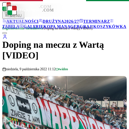
LEGIONISCI
.COM
LEGIONISCI
.COM
MENU
AKTUALNOŚCI
DRUŻYNA
2026/27
TERMINARZ
TABELA
GALERIE
KOPA MANAGER
GRAJ!
KOSZYKÓWKA
Legionisci.com
/
Aktualności
/
Doping na meczu z Wartą [VIDEO]
Doping na meczu z Wartą
[VIDEO]
niedziela, 9 października 2022 11:12
wideo