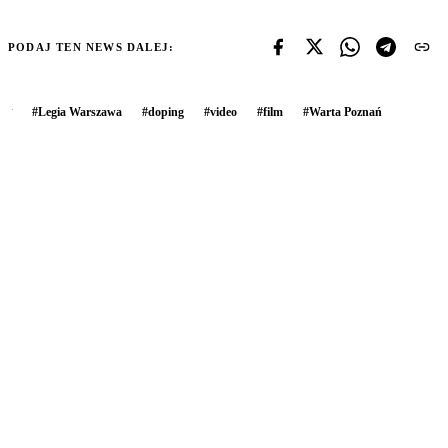
PODAJ TEN NEWS DALEJ:
#
Legia Warszawa
#
doping
#
video
#
film
#
Warta Poznań