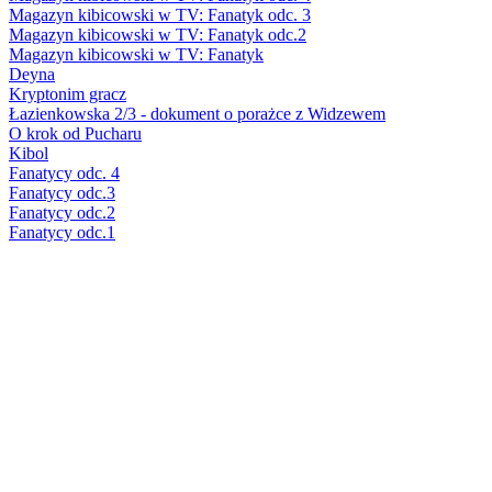
Magazyn kibicowski w TV: Fanatyk odc. 3
Magazyn kibicowski w TV: Fanatyk odc.2
Magazyn kibicowski w TV: Fanatyk
Deyna
Kryptonim gracz
Łazienkowska 2/3 - dokument o porażce z Widzewem
O krok od Pucharu
Kibol
Fanatycy odc. 4
Fanatycy odc.3
Fanatycy odc.2
Fanatycy odc.1