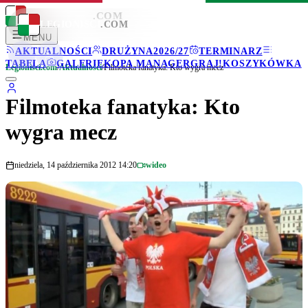
LEGIONISCI
.COM
LEGIONISCI
.COM
MENU
AKTUALNOŚCI
DRUŻYNA
2026/27
TERMINARZ
TABELA
GALERIE
KOPA MANAGER
GRAJ!
KOSZYKÓWKA
Legionisci.com
/
Aktualności
/
Filmoteka fanatyka: Kto wygra mecz
Filmoteka fanatyka: Kto
wygra mecz
niedziela, 14 października 2012 14:20
wideo