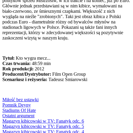
polityków sprzed Mistrzostw, w ich trakcie i na koniec, już po Euro.
Głównie jednak przedstawiani są w nim kibice, wymalowani na
biało-czerwono, ze śmiesznymi czapkami. Większość z nich
wygląda na nieźle "zrobionych". Taki jest obraz kibica z Polski
podczas Euro - diametralnie różny od bywalców młynów na
stadionach ligowych w Polsce. Pokazani są także fani innych
reprezentacji, którzy w zdecydowanej większości są pozytywnie
zaskoczeni wizytą w naszym kraju.
Tytuł:
Kto wygra mecz...
Czas trwania:
48:59 min
Rok produkcji:
2012
Producent/Dystrybutor:
Film Open Group
Scenariusz i reżyseria:
Tadeusz Śmiarowski
Miłość bez ustawki
Pomnik Deyny
Stadiums Of Hate
Ostatni argument
Magazyn kibicowski w TV: Fanatyk odc. 6
Magazyn kibicowski w TV: Fanatyk odc. 5
Magazyn kibicowski w TV: Fanatyk odc. 4