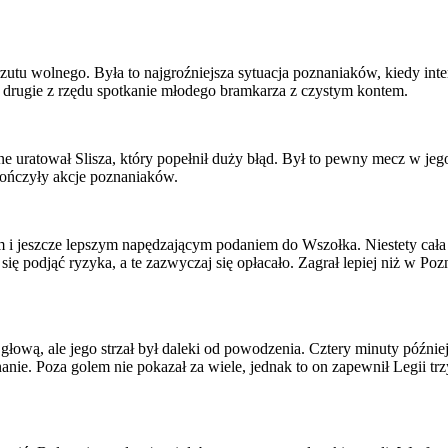
 rzutu wolnego. Była to najgroźniejsza sytuacja poznaniaków, kiedy in
ż drugie z rzędu spotkanie młodego bramkarza z czystym kontem.
e uratował Slisza, który popełnił duży błąd. Był to pewny mecz w je
 kończyły akcje poznaniaków.
 i jeszcze lepszym napędzającym podaniem do Wszołka. Niestety cała a
 się podjąć ryzyka, a te zazwyczaj się opłacało. Zagrał lepiej niż w 
łową, ale jego strzał był daleki od powodzenia. Cztery minuty późnie
nanie. Poza golem nie pokazał za wiele, jednak to on zapewnił Legii t