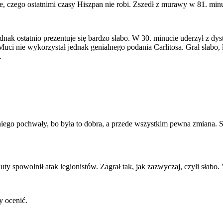
e, czego ostatnimi czasy Hiszpan nie robi. Zszedł z murawy w 81. minu
dnak ostatnio prezentuje się bardzo słabo. W 30. minucie uderzył z d
Muci nie wykorzystał jednak genialnego podania Carlitosa. Grał słabo,
.
niego pochwały, bo była to dobra, a przede wszystkim pewna zmiana. St
ty spowolnił atak legionistów. Zagrał tak, jak zazwyczaj, czyli słabo.
y ocenić.