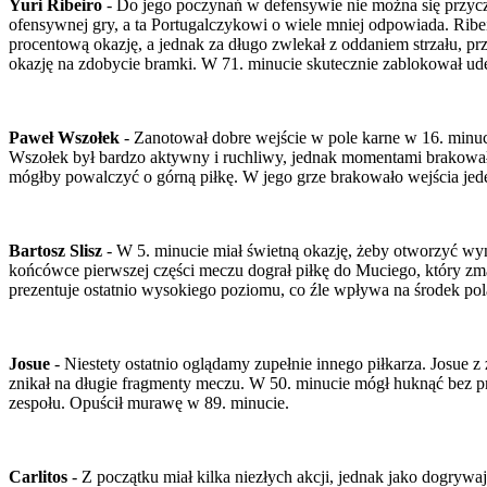
Yuri Ribeiro
- Do jego poczynań w defensywie nie można się przycz
ofensywnej gry, a ta Portugalczykowi o wiele mniej odpowiada. Ribe
procentową okazję, a jednak za długo zwlekał z oddaniem strzału, p
okazję na zdobycie bramki. W 71. minucie skutecznie zablokował ud
Paweł Wszołek
- Zanotował dobre wejście w pole karne w 16. minuci
Wszołek był bardzo aktywny i ruchliwy, jednak momentami brakowa
mógłby powalczyć o górną piłkę. W jego grze brakowało wejścia jeden
Bartosz Slisz
- W 5. minucie miał świetną okazję, żeby otworzyć wyni
końcówce pierwszej części meczu dograł piłkę do Muciego, który zm
prezentuje ostatnio wysokiego poziomu, co źle wpływa na środek po
Josue
- Niestety ostatnio oglądamy zupełnie innego piłkarza. Josue 
znikał na długie fragmenty meczu. W 50. minucie mógł huknąć bez p
zespołu. Opuścił murawę w 89. minucie.
Carlitos
- Z początku miał kilka niezłych akcji, jednak jako dogrywa