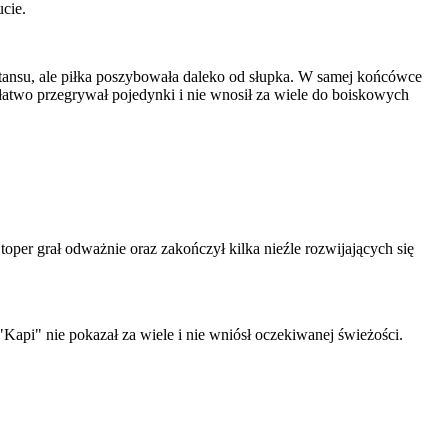
cie.
ystansu, ale piłka poszybowała daleko od słupka. W samej końcówce
 łatwo przegrywał pojedynki i nie wnosił za wiele do boiskowych
oper grał odważnie oraz zakończył kilka nieźle rozwijających się
 "Kapi" nie pokazał za wiele i nie wniósł oczekiwanej świeżości.