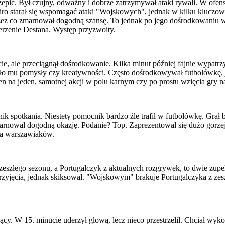
epić. Był czujny, odważny i dobrze zatrzymywał ataki rywali. W ofen
iro starał się wspomagać ataki "Wojskowych", jednak w kilku kluczow
rzez co zmarnował dogodną szansę. To jednak po jego dośrodkowaniu w 
erzenie Destana. Występ przyzwoity.
e, ale przeciągnął dośrodkowanie. Kilka minut później fajnie wypatrzy
ło mu pomysły czy kreatywności. Często dośrodkowywał futbolówkę, 
 na jeden, samotnej akcji w polu karnym czy po prostu wzięcia gry na
k spotkania. Niestety pomocnik bardzo źle trafił w futbolówkę. Grał b
arnował dogodną okazję. Podanie? Top. Zaprezentował się dużo gorzej
la warszawiaków.
z zeszłego sezonu, a Portugalczyk z aktualnych rozgrywek, to dwie zup
rzyjęcia, jednak skiksował. "Wojskowym" brakuje Portugalczyka z zesz
jący. W 15. minucie uderzył głową, lecz nieco przestrzelił. Chciał wyk