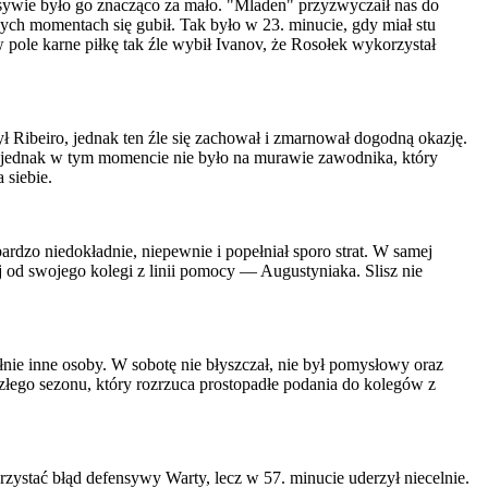
sywie było go znacząco za mało. "Mladen" przyzwyczaił nas do
ych momentach się gubił. Tak było w 23. minucie, gdy miał stu
pole karne piłkę tak źle wybił Ivanov, że Rosołek wykorzystał
ł Ribeiro, jednak ten źle się zachował i zmarnował dogodną okazję.
jednak w tym momencie nie było na murawie zawodnika, który
 siebie.
ardzo niedokładnie, niepewnie i popełniał sporo strat. W samej
 od swojego kolegi z linii pomocy — Augustyniaka. Slisz nie
ełnie inne osoby. W sobotę nie błyszczał, nie był pomysłowy oraz
łego sezonu, który rozrzuca prostopadłe podania do kolegów z
orzystać błąd defensywy Warty, lecz w 57. minucie uderzył niecelnie.