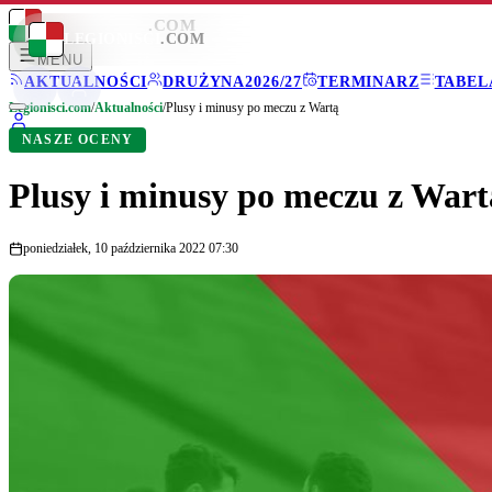
LEGIONISCI
.COM
LEGIONISCI
.COM
MENU
AKTUALNOŚCI
DRUŻYNA
2026/27
TERMINARZ
TABEL
Legionisci.com
/
Aktualności
/
Plusy i minusy po meczu z Wartą
NASZE OCENY
Plusy i minusy po meczu z Wart
poniedziałek, 10 października 2022 07:30