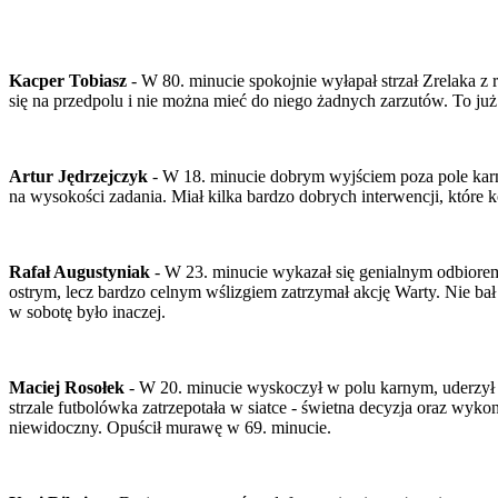
Kacper Tobiasz
- W 80. minucie spokojnie wyłapał strzał Zrelaka z
się na przedpolu i nie można mieć do niego żadnych zarzutów. To ju
Artur Jędrzejczyk
- W 18. minucie dobrym wyjściem poza pole karn
na wysokości zadania. Miał kilka bardzo dobrych interwencji, które
Rafał Augustyniak
- W 23. minucie wykazał się genialnym odbiorem
ostrym, lecz bardzo celnym wślizgiem zatrzymał akcję Warty. Nie bał
w sobotę było inaczej.
Maciej Rosołek
- W 20. minucie wyskoczył w polu karnym, uderzył g
strzale futbolówka zatrzepotała w siatce - świetna decyzja oraz wyko
niewidoczny. Opuścił murawę w 69. minucie.