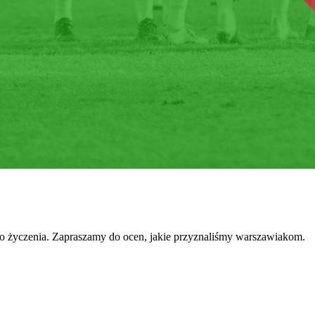
e do życzenia. Zapraszamy do ocen, jakie przyznaliśmy warszawiakom.