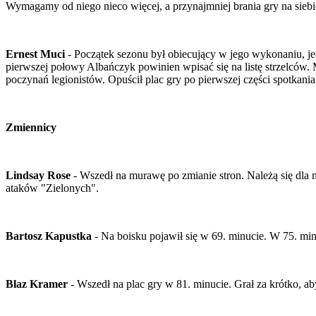
Wymagamy od niego nieco więcej, a przynajmniej brania gry na siebi
Ernest Muci
- Początek sezonu był obiecujący w jego wykonaniu, je
pierwszej połowy Albańczyk powinien wpisać się na listę strzelców. 
poczynań legionistów. Opuścił plac gry po pierwszej części spotkania
Zmiennicy
Lindsay Rose
- Wszedł na murawę po zmianie stron. Należą się dla 
ataków "Zielonych".
Bartosz Kapustka
- Na boisku pojawił się w 69. minucie. W 75. minu
Blaz Kramer
- Wszedł na plac gry w 81. minucie. Grał za krótko, ab