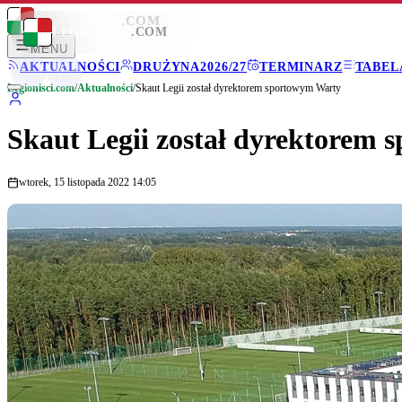
LEGIONISCI
.COM
LEGIONISCI
.COM
MENU
AKTUALNOŚCI
DRUŻYNA
2026/27
TERMINARZ
TABEL
Legionisci.com
/
Aktualności
/
Skaut Legii został dyrektorem sportowym Warty
Skaut Legii został dyrektorem
wtorek, 15 listopada 2022 14:05