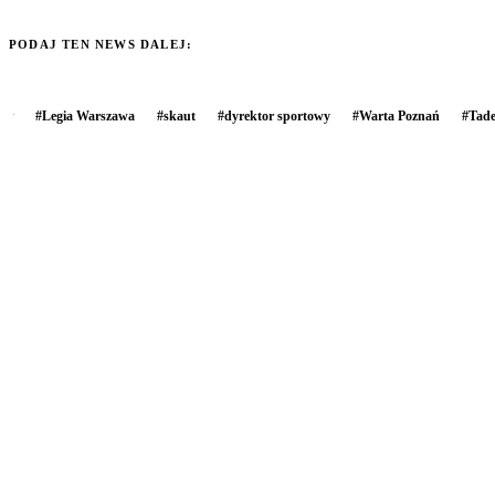
PODAJ TEN NEWS DALEJ:
#
Legia Warszawa
#
skaut
#
dyrektor sportowy
#
Warta Poznań
#
Tade