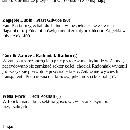
słabo. Koroniarze przyjechali w 100 osób i z jedną flagą.
Zagłębie Lubin - Piast Gliwice (90)
Fani Piasta przyjechali do Lubina w niespełna setkę z dwiema
flagami oraz płótnami poświęconymi zmarłym kibicom. Zagłębia w
młynie ok. 400.
Górnik Zabrze - Radomiak Radom (-)
W związku z rozpoczęciem prac przy czwartej trybunie w Zabrzu,
zdecydowano się zamknąć sektor gości, chociaż Radomiak wykupił
już wszystkie pierwotnie przyznane bilety. Zabrzanie wywiesili
transparent "Piłka nożna dla kibiców, piłka nożna bez policji".
Wisła Płock - Lech Poznań (-)
W Płocku nadal brak sektora gości, w związku z czym brak
przyjezdnych.
I liga: