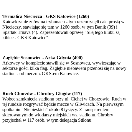
Termalica Nieciecza - GKS Katowice (1260)
Katowiczanie znów na trybunach - tym razem zajęli całą prostą w
Niecieczy, stawiając się tam w 1260 osób, w tym Banik (39) i
Spartak Trnava (4). Zaprezentowali oprawę "Siłą tego klubu są
kibice - GKS Katowice".
Zagłębie Sosnowiec - Arka Gdynia (400)
Arkowcy w komplecie stawili się w Sosnowcu, wywieszając w
sektorze gości kilka flag. Zagłębie niebawem przenosi się na nowy
stadion - od meczu z GKS-em Katowice.
Ruch Chorzów - Chrobry Głogów (117)
Wobec zamknięcia stadionu przy ul. Cichej w Chorzowie, Ruch w
tej rundzie rozgrywać będzie mecze w Gliwicach. Na pierwszym
spotkaniu "Niebieskich" około 8 tysięcy. Z transparentem
skierowanym do włodarzy miejskich ws. stadionu. Chrobry
przyjechał w 117 osób, w tym delegacja Stilonu.