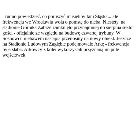
Trudno powiedzieć, co poruszyć musieliby fani Śląska... ale
frekwencja we Wrocławiu woła o pomstę do nieba. Niestety, na
stadionie Górnika Zabrze zamknięto przynajmniej do sierpnia sektor
gości - oficjalnie ze względu na budowę czwartej trybuny. W
Sosnowcu niebawem nastąpią przenosiny na nowy obiekt. Jeszcze
na Stadionie Ludowym Zagłębie podejmowało Arkę - frekwencja
była słaba. Arkowcy z kolei wykorzystali przyznaną im pulę
wejściówek.