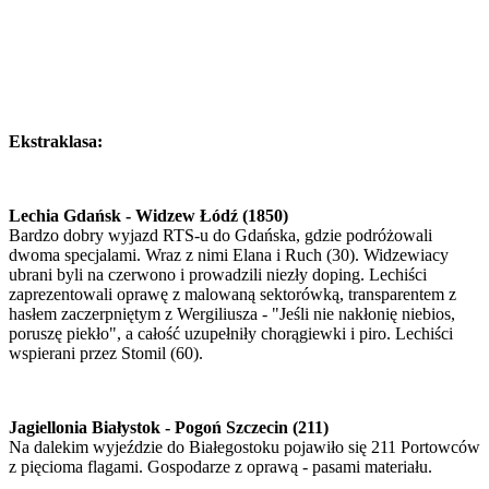
Ekstraklasa:
Lechia Gdańsk - Widzew Łódź (1850)
Bardzo dobry wyjazd RTS-u do Gdańska, gdzie podróżowali
dwoma specjalami. Wraz z nimi Elana i Ruch (30). Widzewiacy
ubrani byli na czerwono i prowadzili niezły doping. Lechiści
zaprezentowali oprawę z malowaną sektorówką, transparentem z
hasłem zaczerpniętym z Wergiliusza - "Jeśli nie nakłonię niebios,
poruszę piekło", a całość uzupełniły chorągiewki i piro. Lechiści
wspierani przez Stomil (60).
Jagiellonia Białystok - Pogoń Szczecin (211)
Na dalekim wyjeździe do Białegostoku pojawiło się 211 Portowców
z pięcioma flagami. Gospodarze z oprawą - pasami materiału.