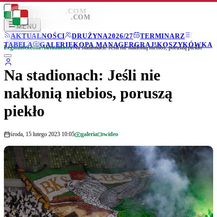
LEGIONISCI
.COM
LEGIONISCI
.COM
MENU
AKTUALNOŚCI
DRUŻYNA
2026/27
TERMINARZ
TABELA
GALERIE
KOPA MANAGER
GRAJ!
KOSZYKÓWKA
Legionisci.com
/
Aktualności
/
Na stadionach: Jeśli nie nakłonią niebios, poruszą piekło
Na stadionach: Jeśli nie
nakłonią niebios, poruszą
piekło
środa, 15 lutego 2023 10:05
galeria
wideo