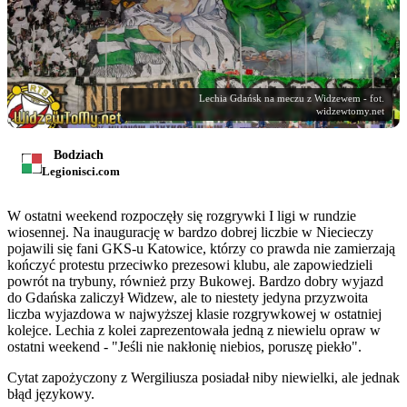
Lechia Gdańsk na meczu z Widzewem - fot.
widzewtomy.net
Bodziach
Legionisci.com
W ostatni weekend rozpoczęły się rozgrywki I ligi w rundzie
wiosennej. Na inaugurację w bardzo dobrej liczbie w Niecieczy
pojawili się fani GKS-u Katowice, którzy co prawda nie zamierzają
kończyć protestu przeciwko prezesowi klubu, ale zapowiedzieli
powrót na trybuny, również przy Bukowej. Bardzo dobry wyjazd
do Gdańska zaliczył Widzew, ale to niestety jedyna przyzwoita
liczba wyjazdowa w najwyższej klasie rozgrywkowej w ostatniej
kolejce. Lechia z kolei zaprezentowała jedną z niewielu opraw w
ostatni weekend - "Jeśli nie nakłonię niebios, poruszę piekło".
Cytat zapożyczony z Wergiliusza posiadał niby niewielki, ale jednak
błąd językowy.