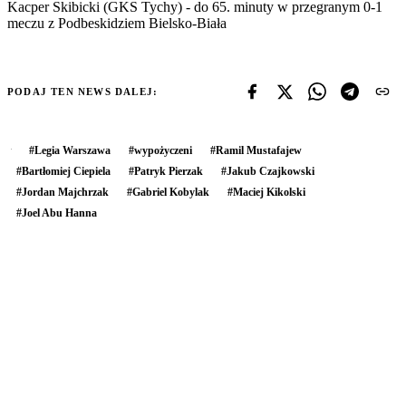
Kacper Skibicki (GKS Tychy) - do 65. minuty w przegranym 0-1
meczu z Podbeskidziem Bielsko-Biała
PODAJ TEN NEWS DALEJ:
#
Legia Warszawa
#
wypożyczeni
#
Ramil Mustafajew
#
Bartłomiej Ciepiela
#
Patryk Pierzak
#
Jakub Czajkowski
#
Jordan Majchrzak
#
Gabriel Kobylak
#
Maciej Kikolski
#
Joel Abu Hanna