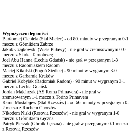
Wypożyczeni legioniści
Bartłomiej Ciepiela (Stal Mielec) - od 80. minuty w przegranym 0-1
meczu z Górnikiem Zabrze
Jakub Czajkowski (Wisła Puławy) - nie grał w zremisowanym 0-0
meczu z Siarką Tarnobrzeg
Joel Abu Hanna (Lechia Gdańsk) - nie grał w przegranym 1-3
meczu z Radomiakiem Radom
Maciej Kikolski (Pogoń Siedlce) - 90 minut w wygranym 3-0
meczu z Garbarnią Kraków
Gabriel Kobylak (Radomiak Radom) - 90 minut w wygranym 3-1
meczu z Lechią Gdańsk
Jordan Majchrzak (AS Roma Primavera) - nie grał w
zremisowanym 1-1 meczu z Torino Primavera
Ramil Mustafajew (Stal Rzeszów) - od 66. minuty w przegranym 0-
2 meczu z Ruchem Chorzów
Nikodem Niski (Resovia Rzeszów) - nie grał w wygranym 1-0
meczu z Górnikiem Łęczna
Patryk Pierzak (Górnik Łęczna) - nie grał w przegranym 0-1 meczu
z Resovią Rzeszów