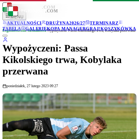
LEGIONISCI
.COM
LEGIONISCI
.COM
MENU
AKTUALNOŚCI
DRUŻYNA
2026/27
TERMINARZ
TABELA
GALERIE
KOPA MANAGER
GRAJ!
KOSZYKÓWKA
Legionisci.com
/
Aktualności
/
Wypożyczeni: Passa Kikolskiego trwa, Kobylaka przerwana
Wypożyczeni: Passa
Kikolskiego trwa, Kobylaka
przerwana
poniedziałek, 27 lutego 2023 09:27