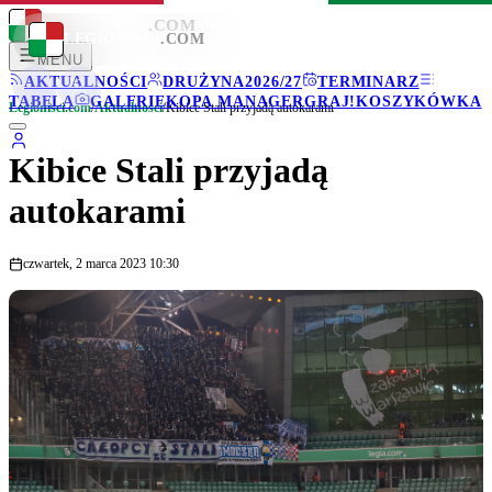
LEGIONISCI
.COM
LEGIONISCI
.COM
MENU
AKTUALNOŚCI
DRUŻYNA
2026/27
TERMINARZ
TABELA
GALERIE
KOPA MANAGER
GRAJ!
KOSZYKÓWKA
Legionisci.com
/
Aktualności
/
Kibice Stali przyjadą autokarami
Kibice Stali przyjadą
autokarami
czwartek, 2 marca 2023 10:30