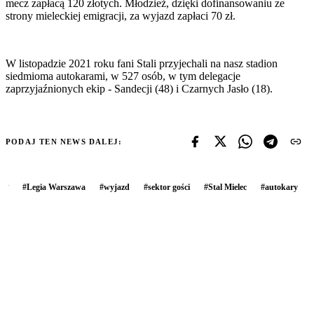
mecz zapłacą 120 złotych. Młodzież, dzięki dofinansowaniu ze
strony mieleckiej emigracji, za wyjazd zapłaci 70 zł.
W listopadzie 2021 roku fani Stali przyjechali na nasz stadion
siedmioma autokarami, w 527 osób, w tym delegacje
zaprzyjaźnionych ekip - Sandecji (48) i Czarnych Jasło (18).
PODAJ TEN NEWS DALEJ:
#
Legia Warszawa
#
wyjazd
#
sektor gości
#
Stal Mielec
#
autokary