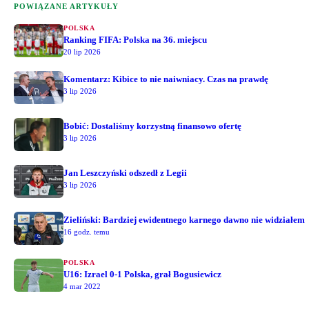
POWIĄZANE ARTYKUŁY
POLSKA
Ranking FIFA: Polska na 36. miejscu
20 lip 2026
Komentarz: Kibice to nie naiwniacy. Czas na prawdę
3 lip 2026
Bobić: Dostaliśmy korzystną finansowo ofertę
3 lip 2026
Jan Leszczyński odszedł z Legii
3 lip 2026
Zieliński: Bardziej ewidentnego karnego dawno nie widziałem
16 godz. temu
POLSKA
U16: Izrael 0-1 Polska, grał Bogusiewicz
4 mar 2022