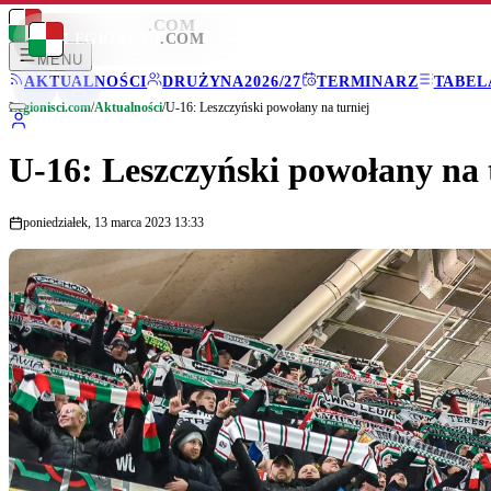
LEGIONISCI
.COM
LEGIONISCI
.COM
MENU
AKTUALNOŚCI
DRUŻYNA
2026/27
TERMINARZ
TABEL
Legionisci.com
/
Aktualności
/
U-16: Leszczyński powołany na turniej
U-16: Leszczyński powołany na 
poniedziałek, 13 marca 2023 13:33