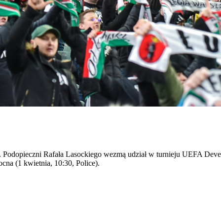
t 16. Podopieczni Rafała Lasockiego wezmą udział w turnieju UEFA D
cna (1 kwietnia, 10:30, Police).