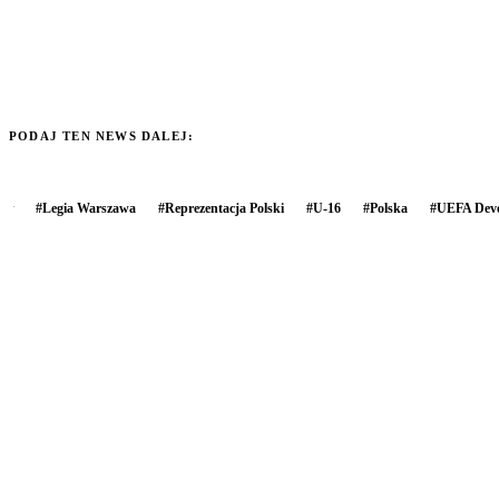
PODAJ TEN NEWS DALEJ:
#
Legia Warszawa
#
Reprezentacja Polski
#
U-16
#
Polska
#
UEFA Dev