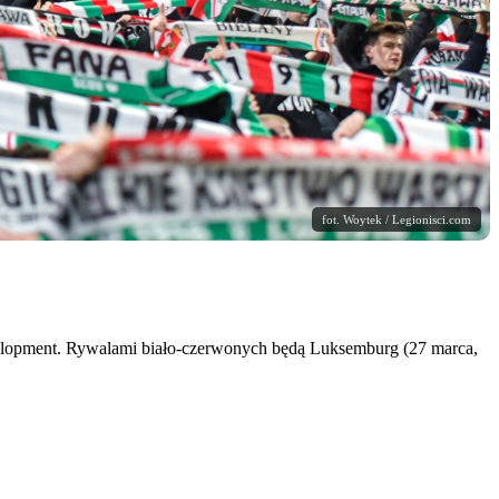
fot. Woytek / Legionisci.com
evelopment. Rywalami biało-czerwonych będą Luksemburg (27 marca,