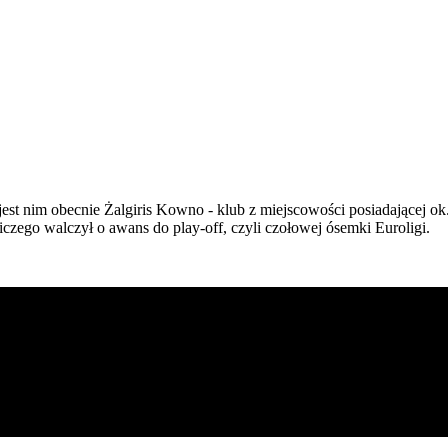
est nim obecnie Żalgiris Kowno - klub z miejscowości posiadającej ok
zego walczył o awans do play-off, czyli czołowej ósemki Euroligi.