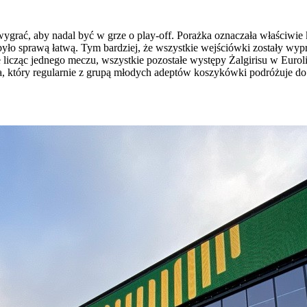
grać, aby nadal być w grze o play-off. Porażka oznaczała właściwie 
było sprawą łatwą. Tym bardziej, że wszystkie wejściówki zostały wypr
ie licząc jednego meczu, wszystkie pozostałe występy Żalgirisu w Euro
a, który regularnie z grupą młodych adeptów koszykówki podróżuje d