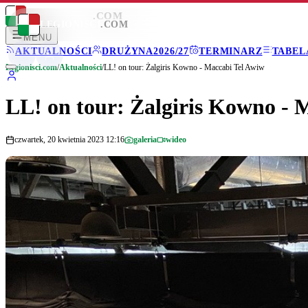
LEGIONISCI
.COM
LEGIONISCI
.COM
MENU
AKTUALNOŚCI
DRUŻYNA
2026/27
TERMINARZ
TABEL
Legionisci.com
/
Aktualności
/
LL! on tour: Żalgiris Kowno - Maccabi Tel Awiw
LL! on tour: Żalgiris Kowno - 
czwartek, 20 kwietnia 2023 12:16
galeria
wideo