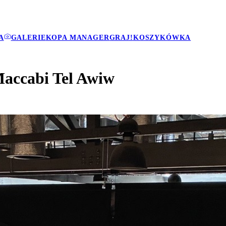
A
GALERIE
KOPA MANAGER
GRAJ!
KOSZYKÓWKA
Maccabi Tel Awiw