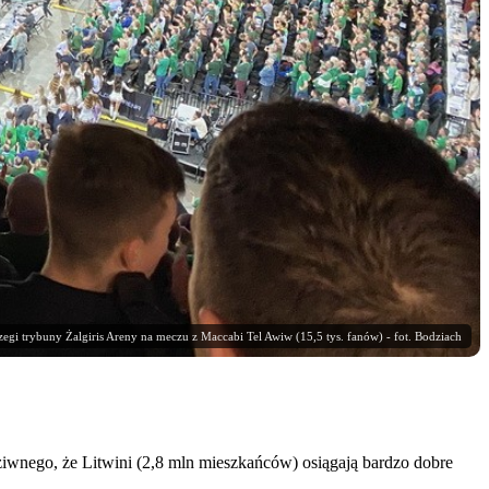
egi trybuny Żalgiris Areny na meczu z Maccabi Tel Awiw (15,5 tys. fanów) - fot. Bodziach
iwnego, że Litwini (2,8 mln mieszkańców) osiągają bardzo dobre