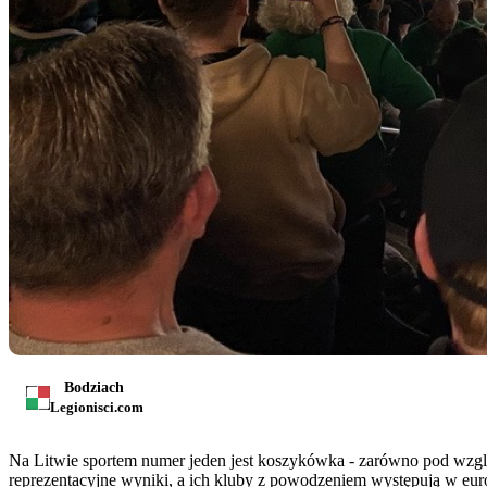
Bodziach
Legionisci.com
Na Litwie sportem numer jeden jest koszykówka - zarówno pod wzglę
reprezentacyjne wyniki, a ich kluby z powodzeniem występują w europ