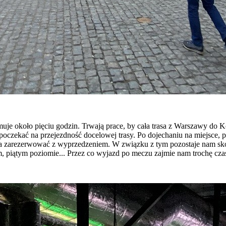
je około pięciu godzin. Trwają prace, by cała trasa z Warszawy do Ko
j poczekać na przejezdność docelowej trasy. Po dojechaniu na miejsce,
im trzeba zarezerwować z wyprzedzeniem. W związku z tym pozostaje nam
, piątym poziomie... Przez co wyjazd po meczu zajmie nam trochę cza