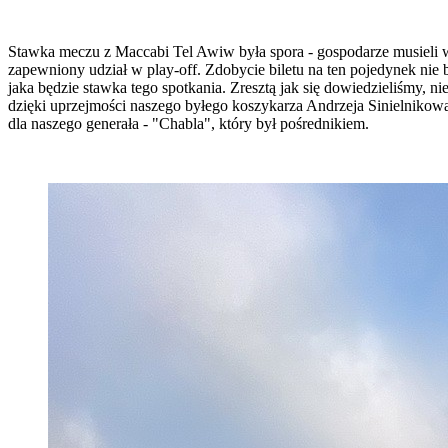
Stawka meczu z Maccabi Tel Awiw była spora - gospodarze musieli wy
zapewniony udział w play-off. Zdobycie biletu na ten pojedynek nie 
jaka będzie stawka tego spotkania. Zresztą jak się dowiedzieliśmy, n
dzięki uprzejmości naszego byłego koszykarza Andrzeja Sinielnikow
dla naszego generała - "Chabla", który był pośrednikiem.