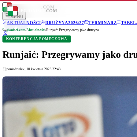
LEGIONISCI
.COM
LEGIONISCI
.COM
MENU
AKTUALNOŚCI
DRUŻYNA
2026/27
TERMINARZ
TABEL
Legionisci.com
/
Aktualności
/
Runjaić: Przegrywamy jako drużyna
KONFERENCJA POMECZOWA
Runjaić: Przegrywamy jako dr
poniedziałek, 10 kwietnia 2023 22:48