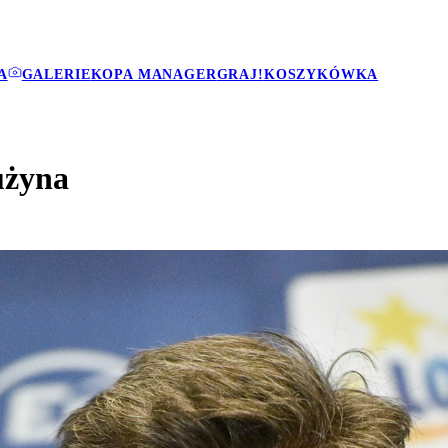
A
GALERIE
KOPA MANAGER
GRAJ!
KOSZYKÓWKA
użyna