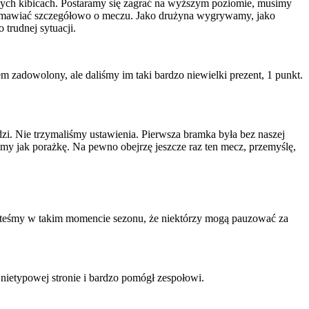
aszych kibicach. Postaramy się zagrać na wyższym poziomie, musimy
 rozmawiać szczegółowo o meczu. Jako drużyna wygrywamy, jako
 trudnej sytuacji.
tem zadowolony, ale daliśmy im taki bardzo niewielki prezent, 1 punkt.
dzi. Nie trzymaliśmy ustawienia. Pierwsza bramka była bez naszej
jemy jak porażkę. Na pewno obejrzę jeszcze raz ten mecz, przemyślę,
steśmy w takim momencie sezonu, że niektórzy mogą pauzować za
nietypowej stronie i bardzo pomógł zespołowi.