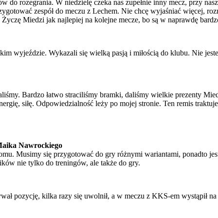
czów do rozegrania. W niedzielę czeka nas zupełnie inny mecz, przy n
ej przygotować zespół do meczu z Lechem. Nie chcę wyjaśniać więcej,
. Życzę Miedzi jak najlepiej na kolejne mecze, bo są w naprawdę bardzo
ekim wyjeździe. Wykazali się wielką pasją i miłością do klubu. Nie jes
raliśmy. Bardzo łatwo straciliśmy bramki, daliśmy wielkie prezenty Mie
nergię, siłę. Odpowiedzialność leży po mojej stronie. Ten remis traktu
 Maika Nawrockiego
omu. Musimy się przygotować do gry różnymi wariantami, ponadto je
ów nie tylko do treningów, ale także do gry.
ał pozycję, kilka razy się uwolnił, a w meczu z KKS-em wystąpił na 