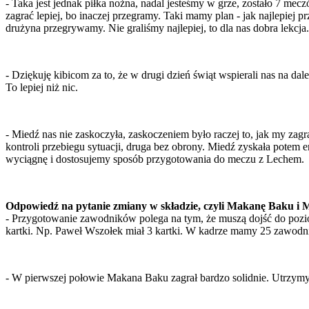
- Taka jest jednak piłka nożna, nadal jesteśmy w grze, zostało 7 me
zagrać lepiej, bo inaczej przegramy. Taki mamy plan - jak najlepi
drużyna przegrywamy. Nie graliśmy najlepiej, to dla nas dobra lekcja
- Dziękuję kibicom za to, że w drugi dzień świąt wspierali nas na dal
To lepiej niż nic.
- Miedź nas nie zaskoczyła, zaskoczeniem było raczej to, jak my zag
kontroli przebiegu sytuacji, druga bez obrony. Miedź zyskała potem e
wyciągnę i dostosujemy sposób przygotowania do meczu z Lechem.
Odpowiedź na pytanie zmiany w składzie, czyli Makanę Baku i
- Przygotowanie zawodników polega na tym, że muszą dojść do pozi
kartki. Np. Paweł Wszołek miał 3 kartki. W kadrze mamy 25 zawodnik
- W pierwszej połowie Makana Baku zagrał bardzo solidnie. Utrzymyw