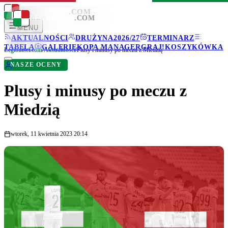
LEGIONISCI
.COM
LEGIONISCI
.COM
MENU
AKTUALNOŚCI
DRUŻYNA
2026/27
TERMINARZ
TABELA
GALERIE
KOPA MANAGER
GRAJ!
KOSZYKÓWKA
Legionisci.com
/
Aktualności
/
Plusy i minusy po meczu z Miedzią
NASZE OCENY
Plusy i minusy po meczu z
Miedzią
wtorek, 11 kwietnia 2023 20:14