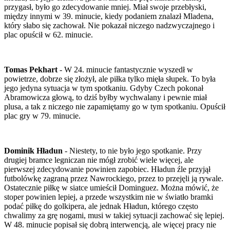
przygasł, było go zdecydowanie mniej. Miał swoje przebłyski,
między innymi w 39. minucie, kiedy podaniem znalazł Mladena,
który słabo się zachował. Nie pokazał niczego nadzwyczajnego i
plac opuścił w 62. minucie.
Tomas Pekhart
- W 24. minucie fantastycznie wyszedł w
powietrze, dobrze się złożył, ale piłka tylko mięła słupek. To była
jego jedyna sytuacja w tym spotkaniu. Gdyby Czech pokonał
Abramowicza głową, to dziś byłby wychwalany i pewnie miał
plusa, a tak z niczego nie zapamiętamy go w tym spotkaniu. Opuścił
plac gry w 79. minucie.
Dominik Hładun
- Niestety, to nie było jego spotkanie. Przy
drugiej bramce legniczan nie mógł zrobić wiele więcej, ale
pierwszej zdecydowanie powinien zapobiec. Hładun źle przyjął
futbolówkę zagraną przez Nawrockiego, przez to przejęli ją rywale.
Ostatecznie piłkę w siatce umieścił Dominguez. Można mówić, że
stoper powinien lepiej, a przede wszystkim nie w światło bramki
podać piłkę do golkipera, ale jednak Hładun, którego często
chwalimy za grę nogami, musi w takiej sytuacji zachować się lepiej.
W 48. minucie popisał się dobrą interwencją, ale więcej pracy nie