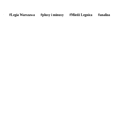
#
Legia Warszawa
#
plusy i minusy
#
Miedź Legnica
#
analiza