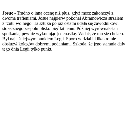
Josue
- Trudno o inną ocenę niż plus, gdyż mecz zakończył z
dwoma trafieniami. Josue najpierw pokonał Abramowicza strzałem
z rzutu wolnego. Ta sztuka po raz ostatni udała się zawodnikowi
stołecznego zespołu blisko pięć lat temu. Później wyrównał stan
spotkania, pewnie wykonując jedenastkę. Widać, że mu się chciało.
Był najjaśniejszym punktem Legii. Sporo widział i kilkakrotnie
obsłużył kolegów dobrymi podaniami. Szkoda, że jego starania dały
tego dnia Legii tylko punkt.