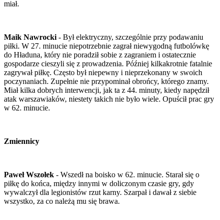
miał.
Maik Nawrocki
- Był elektryczny, szczególnie przy podawaniu
piłki. W 27. minucie niepotrzebnie zagrał niewygodną futbolówkę
do Hładuna, który nie poradził sobie z zagraniem i ostatecznie
gospodarze cieszyli się z prowadzenia. Później kilkakrotnie fatalnie
zagrywał piłkę. Często był niepewny i nieprzekonany w swoich
poczynaniach. Zupełnie nie przypominał obrońcy, którego znamy.
Miał kilka dobrych interwencji, jak ta z 44. minuty, kiedy napędził
atak warszawiaków, niestety takich nie było wiele. Opuścił prac gry
w 62. minucie.
Zmiennicy
Paweł Wszołek
- Wszedł na boisko w 62. minucie. Starał się o
piłkę do końca, między innymi w doliczonym czasie gry, gdy
wywalczył dla legionistów rzut karny. Szarpał i dawał z siebie
wszystko, za co należą mu się brawa.