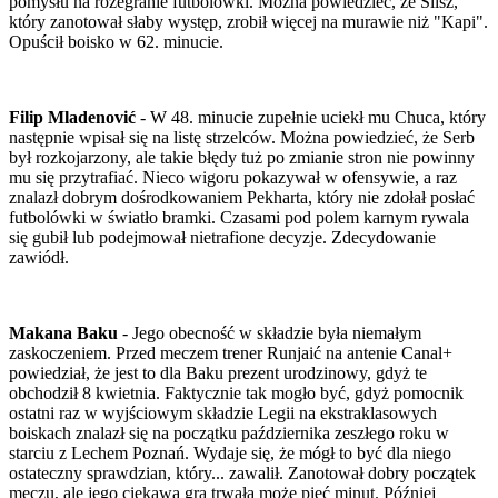
pomysłu na rozegranie futbolówki. Można powiedzieć, że Slisz,
który zanotował słaby występ, zrobił więcej na murawie niż "Kapi".
Opuścił boisko w 62. minucie.
Filip Mladenović
- W 48. minucie zupełnie uciekł mu Chuca, który
następnie wpisał się na listę strzelców. Można powiedzieć, że Serb
był rozkojarzony, ale takie błędy tuż po zmianie stron nie powinny
mu się przytrafiać. Nieco wigoru pokazywał w ofensywie, a raz
znalazł dobrym dośrodkowaniem Pekharta, który nie zdołał posłać
futbolówki w światło bramki. Czasami pod polem karnym rywala
się gubił lub podejmował nietrafione decyzje. Zdecydowanie
zawiódł.
Makana Baku
- Jego obecność w składzie była niemałym
zaskoczeniem. Przed meczem trener Runjaić na antenie Canal+
powiedział, że jest to dla Baku prezent urodzinowy, gdyż te
obchodził 8 kwietnia. Faktycznie tak mogło być, gdyż pomocnik
ostatni raz w wyjściowym składzie Legii na ekstraklasowych
boiskach znalazł się na początku października zeszłego roku w
starciu z Lechem Poznań. Wydaje się, że mógł to być dla niego
ostateczny sprawdzian, który... zawalił. Zanotował dobry początek
meczu, ale jego ciekawa gra trwała może pięć minut. Później