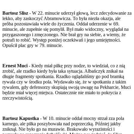
Bartosz Slisz
- W 22. minucie uderzył głową, lecz zdecydowanie za
lekko, aby zaskoczyć Abramowicza. To była niezła okazja, ale
próba pozostawiała wiele do życzenia. Oddał uderzenie w 69.
minucie, ale zupełnie się pomylił. Był mało widoczny, wyglądał na
przygaszonego i zmęczonego. Nie brał gry na siebie, a wiemy, że
potrafi to robić. Występ poniżej oczekiwań i jego umiejętności.
Opuścił plac gry w 79. minucie.
Ernest Muci
- Kiedy miał piłkę przy nodze, to wiedział, co z nią
zrobić, ale rzadko kiedy była taka sytuacja. Albańczyk znikał na
długie fragmenty spotkania. Rzadko oglądaliśmy go pod bramką
rywala czy w środku pola. Wydawało się, że w spotkaniu z takim
rywalem, gdy defensorzy skupiają swoją uwagę na Pekharcie, Muci
będzie miał więcej miejsca. Ostatecznie nie miało to pokrycia z
rzeczywistością.
Bartosz Kapustka
- W 10. minucie oddał mocny strzał zza pola
karnego, ale piłka poszybowała nad poprzeczką. Później jakby
zniknął. Nie było go na murawie. Brakowało wyrazistości i