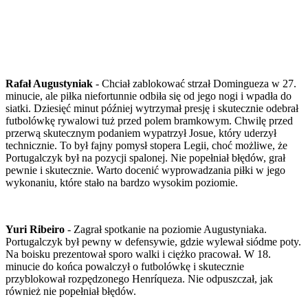
Rafał Augustyniak
- Chciał zablokować strzał Domingueza w 27.
minucie, ale piłka niefortunnie odbiła się od jego nogi i wpadła do
siatki. Dziesięć minut później wytrzymał presję i skutecznie odebrał
futbolówkę rywalowi tuż przed polem bramkowym. Chwilę przed
przerwą skutecznym podaniem wypatrzył Josue, który uderzył
technicznie. To był fajny pomysł stopera Legii, choć możliwe, że
Portugalczyk był na pozycji spalonej. Nie popełniał błędów, grał
pewnie i skutecznie. Warto docenić wyprowadzania piłki w jego
wykonaniu, które stało na bardzo wysokim poziomie.
Yuri Ribeiro
- Zagrał spotkanie na poziomie Augustyniaka.
Portugalczyk był pewny w defensywie, gdzie wylewał siódme poty.
Na boisku prezentował sporo walki i ciężko pracował. W 18.
minucie do końca powalczył o futbolówkę i skutecznie
przyblokował rozpędzonego Henríqueza. Nie odpuszczał, jak
również nie popełniał błędów.