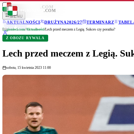
LEGIONISCI
.COM
LEGIONISCI
.COM
MENU
AKTUALNOŚCI
DRUŻYNA
2026/27
TERMINARZ
TABEL
Legionisci.com
/
Aktualności
/
Lech przed meczem z Legią. Sukces czy porażka?
Z OBOZU RYWALA
Lech przed meczem z Legią. Su
sobota, 15 kwietnia 2023 11:00