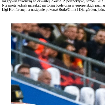
rozgrywki zakończą na czwartej lokacie. Z perspektywy sezonu 2021/
Nie mogą jednak narzekać na formę Kolejorza w europejskich puchara
Ligi Konferencji, a następnie pokonał Bodø/Glimt i Djurgården, jedn