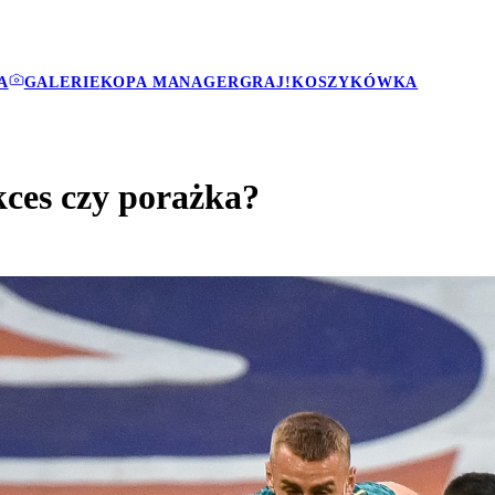
A
GALERIE
KOPA MANAGER
GRAJ!
KOSZYKÓWKA
kces czy porażka?