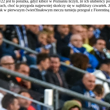
22 jest to porażka, gdyż kibice w Poznaniu liczyli, że ich ulubieńcy 
ch, choć ta przygoda najpewniej skończy się w najbliższy czwartek. 
ak w pierwszym ćwierćfinałowym meczu turnieju przegrał z Fiorentiną 