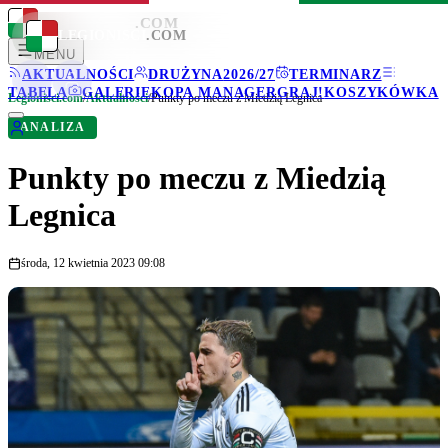
LEGIONISCI
.COM
LEGIONISCI
.COM
MENU
AKTUALNOŚCI
DRUŻYNA
2026/27
TERMINARZ
TABELA
GALERIE
KOPA MANAGER
GRAJ!
KOSZYKÓWKA
Legionisci.com
/
Aktualności
/
Punkty po meczu z Miedzią Legnica
ANALIZA
Punkty po meczu z Miedzią
Legnica
środa, 12 kwietnia 2023 09:08