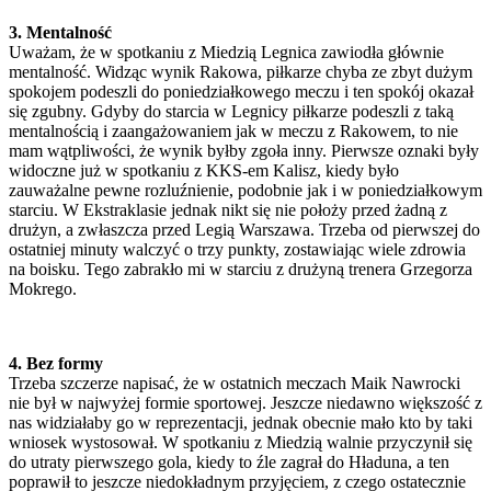
3. Mentalność
Uważam, że w spotkaniu z Miedzią Legnica zawiodła głównie
mentalność. Widząc wynik Rakowa, piłkarze chyba ze zbyt dużym
spokojem podeszli do poniedziałkowego meczu i ten spokój okazał
się zgubny. Gdyby do starcia w Legnicy piłkarze podeszli z taką
mentalnością i zaangażowaniem jak w meczu z Rakowem, to nie
mam wątpliwości, że wynik byłby zgoła inny. Pierwsze oznaki były
widoczne już w spotkaniu z KKS-em Kalisz, kiedy było
zauważalne pewne rozluźnienie, podobnie jak i w poniedziałkowym
starciu. W Ekstraklasie jednak nikt się nie położy przed żadną z
drużyn, a zwłaszcza przed Legią Warszawa. Trzeba od pierwszej do
ostatniej minuty walczyć o trzy punkty, zostawiając wiele zdrowia
na boisku. Tego zabrakło mi w starciu z drużyną trenera Grzegorza
Mokrego.
4. Bez formy
Trzeba szczerze napisać, że w ostatnich meczach Maik Nawrocki
nie był w najwyżej formie sportowej. Jeszcze niedawno większość z
nas widziałaby go w reprezentacji, jednak obecnie mało kto by taki
wniosek wystosował. W spotkaniu z Miedzią walnie przyczynił się
do utraty pierwszego gola, kiedy to źle zagrał do Hładuna, a ten
poprawił to jeszcze niedokładnym przyjęciem, z czego ostatecznie