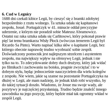
6. Cud w Legnicy
1688 dni czekali kibice Legii, by cieszyć się z bramki zdobytej
bezpośrednio z rzutu wolnego. Ta sztuka udała się kapitanowi
zespołu, Josué. Portugalczyk w 41. minucie oddał precyzyjne
uderzenie, z którym nie poradził sobie Mateusz Abramowicz.
Ostatni raz raka sztuka udała się Carlitosowi, który pokonał prawie
pięć lat temu bramkarza Wisły Płock (wówczas trenerem Legii był
Ricardo Sa Pinto). Warto napisać kilka słów o kapitanie Legii, bez
którego obecnie naprawdę trudno wyobrazić sobie zespół.
Doświadczony pomocnik jest najlepszym strzelcem i asystentem
zespołu, ma największy wpływ na ofensywę Legii, jednak i nie
tylko na to. To zdecydowanie dobry duch drużyny, który jak widać
po filmikach i zachowaniu na boisku, pragnie zwyciężać i to w
dobrym stylu, będąc jednocześnie nauczycielem dla wielu kolegów
z zespołu. Nie wiem, jakie są szanse na pozostanie Portugalczyka na
dłużej w Legii, ale mam nadzieję, że jednak klub robi wszystko, by
do takiej sytuacji doszło. Wiadomo, że Josue ma swoje wady, ale
pozytywy je najczęściej przysłaniają. Trudno będzie znaleźć innego
zawodnika na jego pozycję, który będzie miał tak ogromny wkład w
zespół Legii.