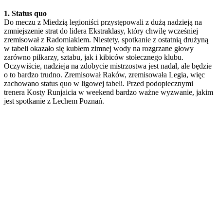
1. Status quo
Do meczu z Miedzią legioniści przystępowali z dużą nadzieją na
zmniejszenie strat do lidera Ekstraklasy, który chwilę wcześniej
zremisował z Radomiakiem. Niestety, spotkanie z ostatnią drużyną
w tabeli okazało się kubłem zimnej wody na rozgrzane głowy
zarówno piłkarzy, sztabu, jak i kibiców stołecznego klubu.
Oczywiście, nadzieja na zdobycie mistrzostwa jest nadal, ale będzie
o to bardzo trudno. Zremisował Raków, zremisowała Legia, więc
zachowano status quo w ligowej tabeli. Przed podopiecznymi
trenera Kosty Runjaicia w weekend bardzo ważne wyzwanie, jakim
jest spotkanie z Lechem Poznań.