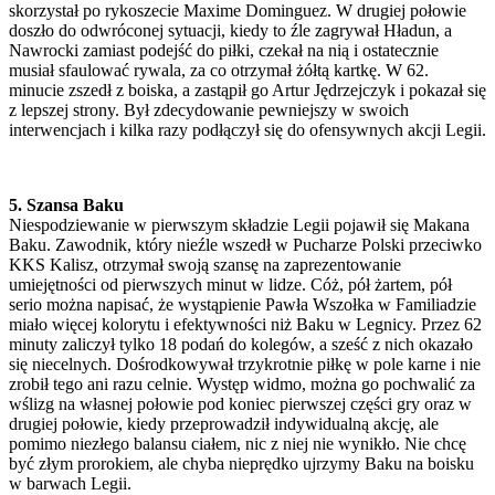
skorzystał po rykoszecie Maxime Dominguez. W drugiej połowie
doszło do odwróconej sytuacji, kiedy to źle zagrywał Hładun, a
Nawrocki zamiast podejść do piłki, czekał na nią i ostatecznie
musiał sfaulować rywala, za co otrzymał żółtą kartkę. W 62.
minucie zszedł z boiska, a zastąpił go Artur Jędrzejczyk i pokazał się
z lepszej strony. Był zdecydowanie pewniejszy w swoich
interwencjach i kilka razy podłączył się do ofensywnych akcji Legii.
5. Szansa Baku
Niespodziewanie w pierwszym składzie Legii pojawił się Makana
Baku. Zawodnik, który nieźle wszedł w Pucharze Polski przeciwko
KKS Kalisz, otrzymał swoją szansę na zaprezentowanie
umiejętności od pierwszych minut w lidze. Cóż, pół żartem, pół
serio można napisać, że wystąpienie Pawła Wszołka w Familiadzie
miało więcej kolorytu i efektywności niż Baku w Legnicy. Przez 62
minuty zaliczył tylko 18 podań do kolegów, a sześć z nich okazało
się niecelnych. Dośrodkowywał trzykrotnie piłkę w pole karne i nie
zrobił tego ani razu celnie. Występ widmo, można go pochwalić za
wślizg na własnej połowie pod koniec pierwszej części gry oraz w
drugiej połowie, kiedy przeprowadził indywidualną akcję, ale
pomimo niezłego balansu ciałem, nic z niej nie wynikło. Nie chcę
być złym prorokiem, ale chyba nieprędko ujrzymy Baku na boisku
w barwach Legii.