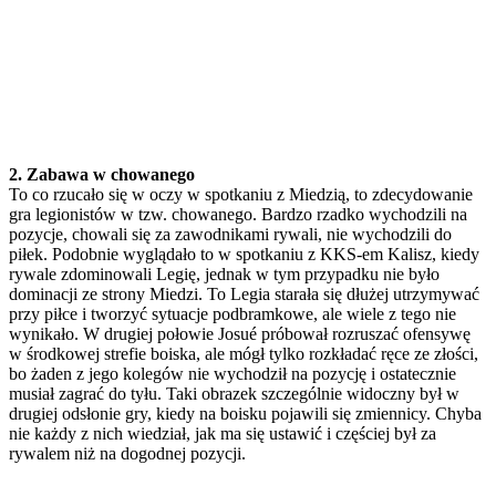
2. Zabawa w chowanego
To co rzucało się w oczy w spotkaniu z Miedzią, to zdecydowanie
gra legionistów w tzw. chowanego. Bardzo rzadko wychodzili na
pozycje, chowali się za zawodnikami rywali, nie wychodzili do
piłek. Podobnie wyglądało to w spotkaniu z KKS-em Kalisz, kiedy
rywale zdominowali Legię, jednak w tym przypadku nie było
dominacji ze strony Miedzi. To Legia starała się dłużej utrzymywać
przy piłce i tworzyć sytuacje podbramkowe, ale wiele z tego nie
wynikało. W drugiej połowie Josué próbował rozruszać ofensywę
w środkowej strefie boiska, ale mógł tylko rozkładać ręce ze złości,
bo żaden z jego kolegów nie wychodził na pozycję i ostatecznie
musiał zagrać do tyłu. Taki obrazek szczególnie widoczny był w
drugiej odsłonie gry, kiedy na boisku pojawili się zmiennicy. Chyba
nie każdy z nich wiedział, jak ma się ustawić i częściej był za
rywalem niż na dogodnej pozycji.