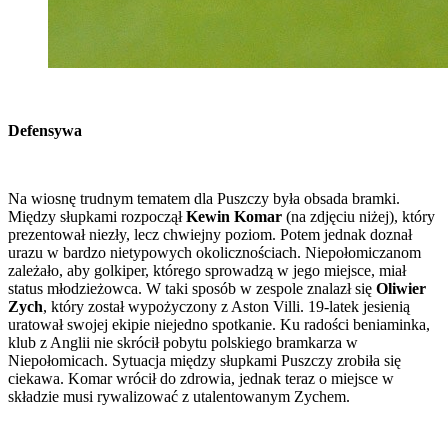
Defensywa
Na wiosnę trudnym tematem dla Puszczy była obsada bramki.
Między słupkami rozpoczął
Kewin Komar
(na zdjęciu niżej), który
prezentował niezły, lecz chwiejny poziom. Potem jednak doznał
urazu w bardzo nietypowych okolicznościach. Niepołomiczanom
zależało, aby golkiper, którego sprowadzą w jego miejsce, miał
status młodzieżowca. W taki sposób w zespole znalazł się
Oliwier
Zych
, który został wypożyczony z Aston Villi. 19-latek jesienią
uratował swojej ekipie niejedno spotkanie. Ku radości beniaminka,
klub z Anglii nie skrócił pobytu polskiego bramkarza w
Niepołomicach. Sytuacja między słupkami Puszczy zrobiła się
ciekawa. Komar wrócił do zdrowia, jednak teraz o miejsce w
składzie musi rywalizować z utalentowanym Zychem.