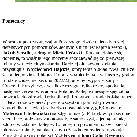
Pomocnicy
W środku pola zazwyczaj w Puszczy gra dwóch nieco bardziej
defensywnych pomocników. Jednym z nich jest kapitan zespołu,
Jakub Serafin
, a drugim
Michał Walski
. Ten duet dobrze się
dopełnia, to właśnie jego możemy spodziewać się od pierwszej
minuty w niedzielnym starciu. Bardziej ofensywne zadania
przysługują
Wojciechowi Hajdzie
, który teraz o skład rywalizuje ze
ściągniętym zimą
Thiago
. Drugi z wymienionych w Puszczy grał w
rundzie wiosennej sezonu 2022/23, gdy był wypożyczony z
Cracovii. Brazylijczyk w I lidze rozegrał tylko cztery spotkania, a
następnie zerwał więzadła w kolanie. Kolejne miesiące spędził na
powrocie do zdrowia i rehabilitacji. Po prawej stronie boiska trener
Tułacz może wybierać przede wszystkim pomiędzy dwoma
zawodnikami. Jeden jest bardzo doświadczony, gdyż mowa o
Mateuszu Cholewiaku
(na zdjęciu niżej). 34-latek w tym sezonie
strzelił trzy gole oraz zanotował tyle samo asyst, a jedną bramkę
zdobył w ostatniej kolejce. To raczej on powinien pojawić się od
pierwszej minuty na placu, chyba że szkoleniowiec zaryzykuje.
Zimą do drużyny dołączył Mołdawianin
Ioan-Calin Revenco
,