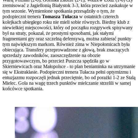
zremisować z Jagiellonią Białystok 3-3, która przecież zaskakuje w
tym sezonie. Wymienione spotkania przesądziły o tym, że
podopieczni trenera
Tomasza Tułacza
w ostatnich czterech
kolejkach ubiegłego roku nie mieli sobie równych. Biedny klub z
niewielkiej miejscowości, który od początku rozgrywek spisywany
był na straty, pokazał, że prostymi sposobami, jak stałymi
fragmentami gry oraz szczelną defensywą, można zabierać punkty
tym największym markom. Również zima w Niepołomicach była
obiecująca. Transfery przeprowadzone z głową, brak znaczących
sprzedaży zawodników, zaoszczędzenie na obozie
przygotowawczym, bo przecież Puszcza spędziła go w
Skierniewicach oraz Małopolsce - to plan beniaminka na utrzymanie
się w Ekstraklasie. Podopieczni trenera Tułacza pełni optymizmu i
entuzjazmu rozpoczęli jednak przeciętnie, bo od porażki 1-2 ze Stalą
Mielec. Gola na wagę trzech punktów mielczanie strzelili w samej
końcówce spotkania.