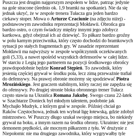
Puszcza jest drugim najgorszym zespołem w lidze, patrząc jedynie
na gole stracone (średnio ok. 1,9 bramki na spotkanie). Nie da się
jednak ukryć, że w zespole trenera Tułacza gra jeden bardzo
ciekawy stoper. Mowa o
Arturze Craciunie
(na zdjęciu niżej) -
podstawowym zawodniku reprezentacji Mołdawii. Obrońca gra
bardzo ostro, o czym świadczy między innymi jego zdobycz
kartkowa, gdyż obejrzał ich aż dziewięć. To piłkarz bardzo groźny
w polu karnym przeciwnika, który często dochodzi do bramkowych
sytuacji po stałych fragmentach gry. W zasadzie reprezentant
Mołdawii ma najwyższy w zespole współczynnik oczekiwanych
goli (5,33), a nawet spośród wszystkich defensorów w całej lidze.
W starciu z Legią jego partnerem na pozycji środkowego obrońcy
prawdopodobnie będzie
Konrad Stępień
. To zawodnik, który
jesienią częściej grywał w środku pola, lecz zimą przeważnie trafiał
do defensywy. Na prawej obronie możemy się spodziewać
Piotra
Mrozińskiego
. Jest graczem stabilnym, który raczej nie zapędza się
do ofensywy. Po drugiej stronie bloku obronnego trener Tułacz
często stawia na Ukraińca
Romana Jakubę
. Swego czasu 22-latek
w Szachtarze Donieck był młodym talentem, podobnie jak
Mychajło Mudryk, z którym grał w zespole. Później chciał go
Raków Częstochowa, jednak ten wybrał ligę łotewską, gdzie zdobył
mistrzostwo. W Puszczy długo szukał swojego miejsca, bo niekiedy
grywał na boku, a innym razem na środku obrony. Ukrainiec nie jest
demonem prędkości, ale mocnym piłkarzem z tyłu. W drużynie z
Niepołomic nie ma drugiego zawodnika, który wygrywałby tyle