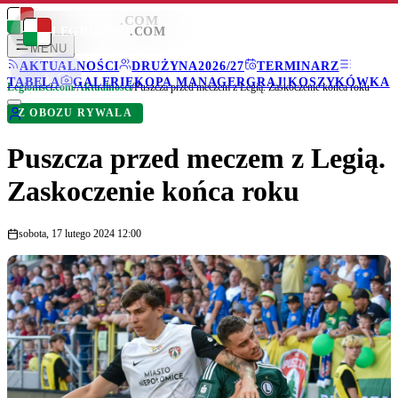
LEGIONISCI
.COM
LEGIONISCI
.COM
MENU
AKTUALNOŚCI
DRUŻYNA
2026/27
TERMINARZ
TABELA
GALERIE
KOPA MANAGER
GRAJ!
KOSZYKÓWKA
Legionisci.com
/
Aktualności
/
Puszcza przed meczem z Legią. Zaskoczenie końca roku
Z OBOZU RYWALA
Puszcza przed meczem z Legią.
Zaskoczenie końca roku
sobota, 17 lutego 2024 12:00