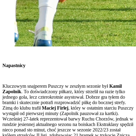
Napastnicy
Kluczowym snajperem Puszczy w zeszłym sezonie był
Kamil
Zapolnik
. To doświadczony piłkarz, który strzelił na razie tylko
jednego gola, lecz czterokrotnie asystował. Dobrze gra tyłem do
bramki i skutecznie potrafi rozprowadzić piłkę do bocznej strefy.
Zimą do klubu trafił
Maciej Firlej
, który w ostatnim starciu Puszczy
wystąpił od pierwszej minuty (Zapolnik pauzował za kartki).
Wcześniej 27-latek reprezentował barwy Ruchu Chorzów, jednak w
rundzie jesiennej aktualnego sezonu na boiskach Ekstraklasy spędził
nieco ponad sto minut, choć jeszcze w sezonie 2022/23 został
królem strzelców II ligi, zdobywając 21 bramek w trykocie Znicza