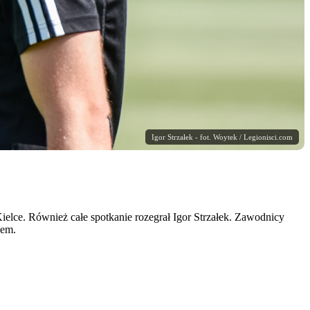
Igor Strzałek - fot. Woytek / Legionisci.com
lce. Również całe spotkanie rozegrał Igor Strzałek. Zawodnicy
lem.