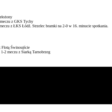
zełożony
-0 meczu z GKS Tychy
meczu z ŁKS Łódź. Strzelec bramki na 2-0 w 16. minucie spotkania.
 Flotą Świnoujście
 1-2 meczu z Siarką Tarnobrzeg