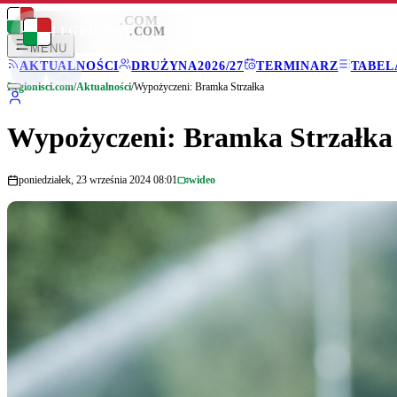
LEGIONISCI
.COM
LEGIONISCI
.COM
MENU
AKTUALNOŚCI
DRUŻYNA
2026/27
TERMINARZ
TABEL
Legionisci.com
/
Aktualności
/
Wypożyczeni: Bramka Strzałka
Wypożyczeni: Bramka Strzałka
poniedziałek, 23 września 2024 08:01
wideo