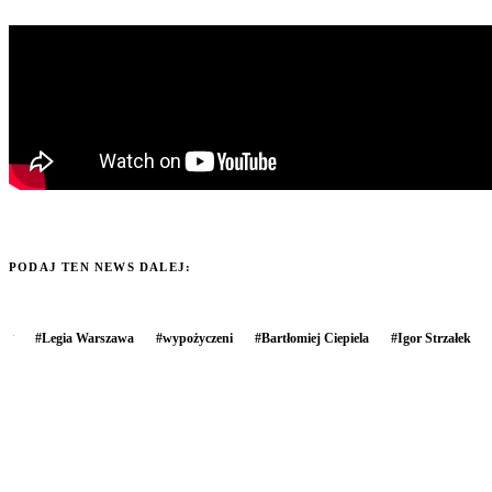
PODAJ TEN NEWS DALEJ:
#
Legia Warszawa
#
wypożyczeni
#
Bartłomiej Ciepiela
#
Igor Strzałek