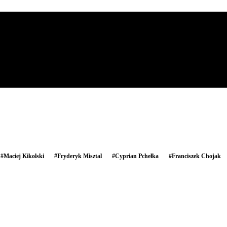
#
Maciej Kikolski
#
Fryderyk Misztal
#
Cyprian Pchełka
#
Franciszek Chojak