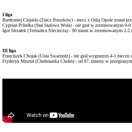
I liga
Bartłomiej Ciepiela (Znicz Pruszków) - mecz z Odrą Opole został pr
Cyprian Pchełka (Stal Stalowa Wola) - nie grał w zremisowanym 0
Igor Strzałek (Termalica Nieciecza) - 90 minut w zremisowanym 2-2 
III liga
Franciszek Chojak (Unia Swarzędz) - nie grał wygranym 4-1 meczu z
Fryderyk Misztal (Chełmianka Chełm) - od 87. minuty w przegranym