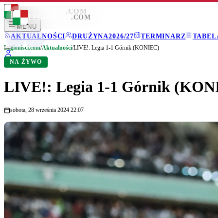
LEGIONISCI
.COM
LEGIONISCI
.COM
MENU
AKTUALNOŚCI
DRUŻYNA
2026/27
TERMINARZ
TABEL
Legionisci.com
/
Aktualności
/
LIVE!: Legia 1-1 Górnik (KONIEC)
NA ŻYWO
LIVE!: Legia 1-1 Górnik (KON
sobota, 28 września 2024 22:07