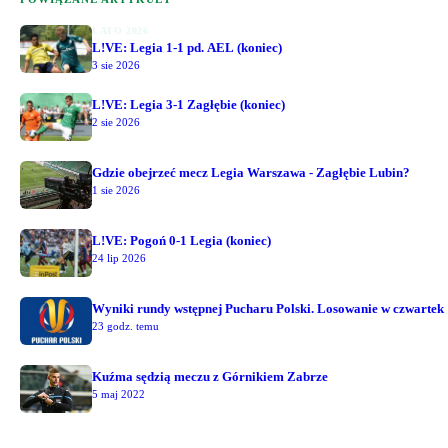
LATO 2026
L!VE: Legia 1-1 pd. AEL (koniec)
3 sie 2026
L!VE: Legia 3-1 Zagłębie (koniec)
2 sie 2026
Gdzie obejrzeć mecz Legia Warszawa - Zagłębie Lubin?
1 sie 2026
L!VE: Pogoń 0-1 Legia (koniec)
24 lip 2026
Wyniki rundy wstępnej Pucharu Polski. Losowanie w czwartek
23 godz. temu
Kuźma sędzią meczu z Górnikiem Zabrze
5 maj 2022