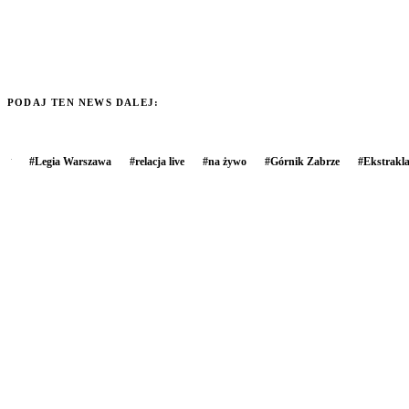
PODAJ TEN NEWS DALEJ:
#
Legia Warszawa
#
relacja live
#
na żywo
#
Górnik Zabrze
#
Ekstrakl