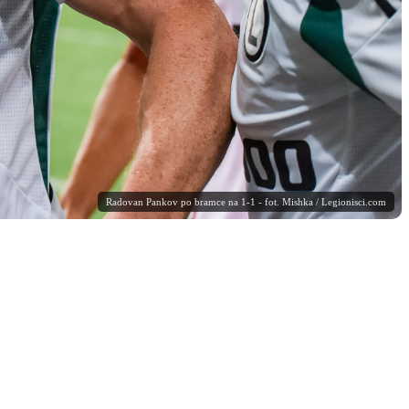
Radovan Pankov po bramce na 1-1 - fot. Mishka / Legionisci.com