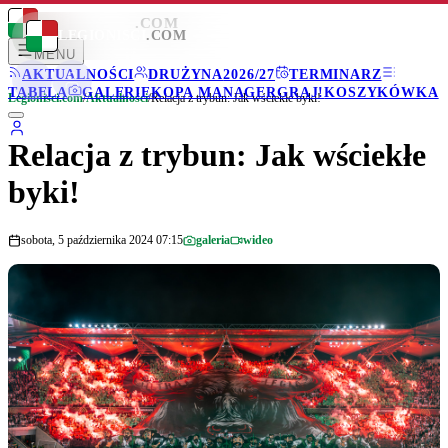
LEGIONISCI
.COM
LEGIONISCI
.COM
MENU
AKTUALNOŚCI
DRUŻYNA
2026/27
TERMINARZ
TABELA
GALERIE
KOPA MANAGER
GRAJ!
KOSZYKÓWKA
Legionisci.com
/
Aktualności
/
Relacja z trybun: Jak wściekłe byki!
Relacja z trybun: Jak wściekłe
byki!
sobota, 5 października 2024 07:15
galeria
wideo