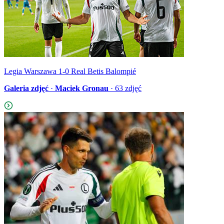
Legia Warszawa 1-0 Real Betis Balompié
Galeria zdjęć
·
Maciek Gronau
·
63
zdjęć