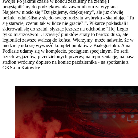
swoje! Po jakimś czasie w końcu zeszliśmy na ziemię i
przystąpiliśmy do podziękowania zawodnikom za wygraną.
Najpierw niosło się "Dziękujemy, dziękujemy", ale już chwilę
później odnieśliśmy się do swego rodzaju wybryku - skandując "Tu
się staracie, czemu tak w lidze nie gracie?!". Piłkarze poklaskali i
skierowali się do szatni, słysząc jeszcze na odchodne "Hej Legio
tylko mistrzostwo!". Dziesięć punktów straty to bardzo dużo, ale
legioniści zawsze walczą do końca. Wierzymy, może naiwnie, że w
niedzielę uda się wywieźć komplet punktów z Białegostoku. A na
Podlasie udamy się w komplecie, pociągiem specjalnym. Po serii
trzech wyjazdów, przedzielonych przerwą na reprezentację, na nasz
stadion wrócimy dopiero na koniec października - na spotkanie z
GKS-em Katowice.