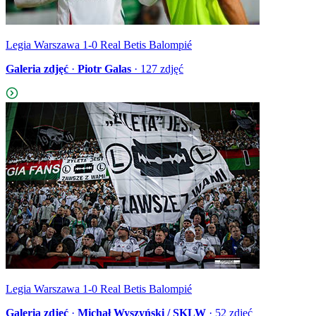
Legia Warszawa 1-0 Real Betis Balompié
Galeria zdjęć
·
Piotr Galas
·
127
zdjęć
Legia Warszawa 1-0 Real Betis Balompié
Galeria zdjęć
·
Michał Wyszyński / SKLW
·
52
zdjęć