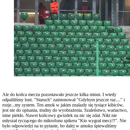
Ale do końca meczu pozostawało jeszcze kilka minut. I wtedy
odpaliliśmy lont. "Staruch" zaintonował "Gdybym jeszcze raz...." i
rozje...my system. Ten amok w jakim znalazły się tysiące kibiców,
jest nie do opisania, trudny do wyobrażenia. Szaleństwo, wariactwo,
istne piekło. Nawet końcowy gwizdek na nic się zdał. Nikt nie
usłyszał ryczącego do mikrofonu spikera "Kto wygrał mecz?!". Nie
było odpowiedzi na to pytanie, bo dalej w amoku śpiewaliśmy