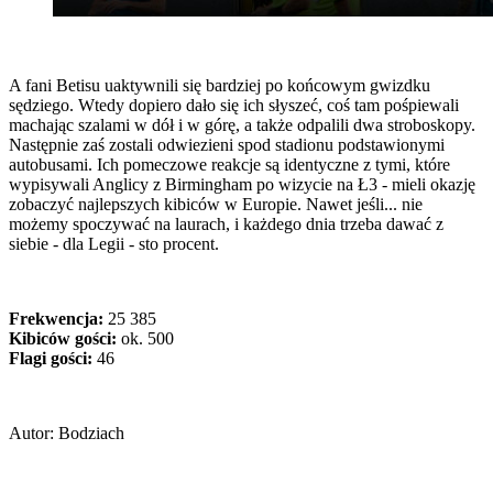
A fani Betisu uaktywnili się bardziej po końcowym gwizdku
sędziego. Wtedy dopiero dało się ich słyszeć, coś tam pośpiewali
machając szalami w dół i w górę, a także odpalili dwa stroboskopy.
Następnie zaś zostali odwiezieni spod stadionu podstawionymi
autobusami. Ich pomeczowe reakcje są identyczne z tymi, które
wypisywali Anglicy z Birmingham po wizycie na Ł3 - mieli okazję
zobaczyć najlepszych kibiców w Europie. Nawet jeśli... nie
możemy spoczywać na laurach, i każdego dnia trzeba dawać z
siebie - dla Legii - sto procent.
Frekwencja:
25 385
Kibiców gości:
ok. 500
Flagi gości:
46
Autor: Bodziach