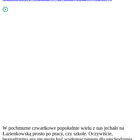
W pochmurne czwartkowe popołudnie wielu z nas jechało na
Łazienkowską prosto po pracy, czy szkole. Oczywiście,
beznadziejna gra nie może być wytłumaczeniem dla niechodzenia