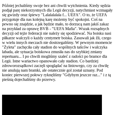
Później jechaliśmy swoje bez ani chwili wytchnienia. Kiedy sędzia
podjął parę niekorzystnych dla Legii decyzji, natychmiast wzmagały
się gwizdy oraz śpiewy "Lalalalalala f... UEFA". O to, że UEFA
przygotuje dla nas kolejną karę możemy być spokojni. Coś na
pewno się znajdzie, a jak będzie mało, to dorzucą nam jakiś zakaz
na przykład za oprawę BVB - "UEFA Mafia". Wszak rozsądnych
decyzji od tejże federacji nie należy się spodziewać. Na boisku nasi
piłkarze walczyli o każdy centymetr boiska. Zasuwali jak źli, czego
w wielu innych meczach nie dostrzegaliśmy. W pewnym momencie
"Żyleta" zachęciła cały stadion do wspólnych tańców i walczyka
labada, ale sytuacja boiskowa zmusiła nas do szybkiej zmiany
repertuaru... I po chwili mogliśmy szaleć z radości po bramce dla
Legii. Istne wariactwo opanowało cały stadion. Co bardziej
zdroworozsądkowi zaczęli spoglądać na liniowego, czy za chwilę
nie anulują nam bramki, ale ostatecznie gol został uznany. Pod
koniec pierwszej połowy ryknęliśmy "Gdybym jeszcze raz..." i z tą
pieśnią dojechaliśmy do przerwy.