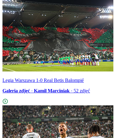
Legia Warszawa 1-0 Real Betis Balompié
Galeria zdjęć
·
Kamil Marciniak
·
52
zdjęć