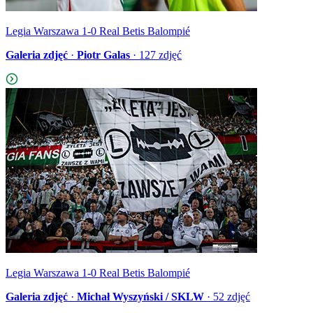
Legia Warszawa 1-0 Real Betis Balompié
Galeria zdjęć
·
Piotr Galas
·
127
zdjęć
Legia Warszawa 1-0 Real Betis Balompié
Galeria zdjęć
·
Michał Wyszyński / SKLW
·
52
zdjęć