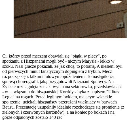
Ci, którzy przed meczem obawiali się "piątki w plecy", po
spotkaniu z Hiszpanami mogli być - niczym Marysia - lekko w
szoku. Nasi gracze pokazali, że jak chcą, to potrafią. A niesieni byli
od pierwszych minut fanatycznym dopingiem z trybun. Mecz
rozpoczął się z kilkuminutowym opóźnieniem. To nastąpiło za
sprawą choreografii, jaką przygotowali Nieznani Sprawcy. Na
Żylecie rozciągnięta została wycinana sektorówka, przedstawiająca
- w nawiązaniu do hiszpańskiej Korridy - byka z napisem "Ultras
Legia" na rogach. Przed legijnym bykiem, mającym wściekłe
spojrzenie, uciekali hiszpańscy przerażeni wieśniacy w barwach
Betisu. Prezentację uzupełniły idealnie rozchodzące się promienie (z
zielonych i czerwonych kartonów), a na koniec po bokach i na
górze odpalonych zostało 140 rac.