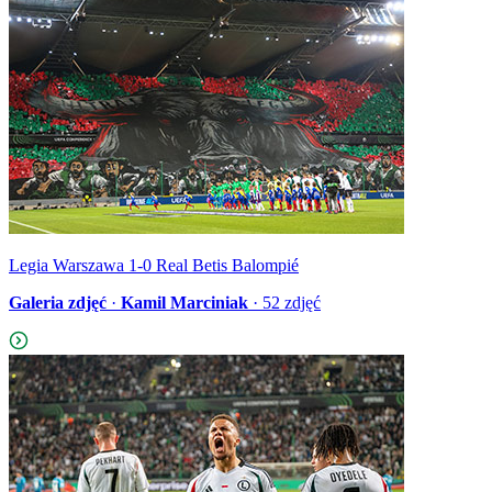
Legia Warszawa 1-0 Real Betis Balompié
Galeria zdjęć
·
Kamil Marciniak
·
52
zdjęć