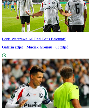
Legia Warszawa 1-0 Real Betis Balompié
Galeria zdjęć
·
Maciek Gronau
·
63
zdjęć