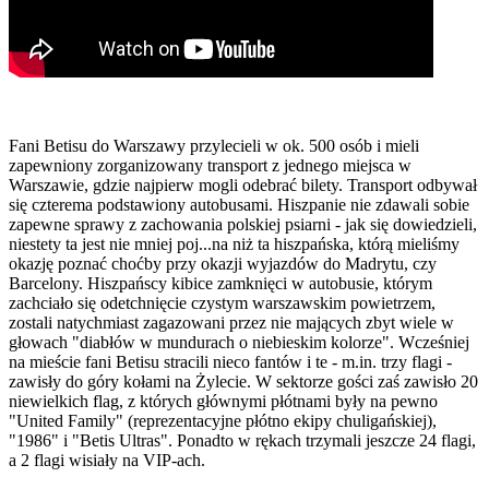
Fani Betisu do Warszawy przylecieli w ok. 500 osób i mieli
zapewniony zorganizowany transport z jednego miejsca w
Warszawie, gdzie najpierw mogli odebrać bilety. Transport odbywał
się czterema podstawiony autobusami. Hiszpanie nie zdawali sobie
zapewne sprawy z zachowania polskiej psiarni - jak się dowiedzieli,
niestety ta jest nie mniej poj...na niż ta hiszpańska, którą mieliśmy
okazję poznać choćby przy okazji wyjazdów do Madrytu, czy
Barcelony. Hiszpańscy kibice zamknięci w autobusie, którym
zachciało się odetchnięcie czystym warszawskim powietrzem,
zostali natychmiast zagazowani przez nie mających zbyt wiele w
głowach "diabłów w mundurach o niebieskim kolorze". Wcześniej
na mieście fani Betisu stracili nieco fantów i te - m.in. trzy flagi -
zawisły do góry kołami na Żylecie. W sektorze gości zaś zawisło 20
niewielkich flag, z których głównymi płótnami były na pewno
"United Family" (reprezentacyjne płótno ekipy chuligańskiej),
"1986" i "Betis Ultras". Ponadto w rękach trzymali jeszcze 24 flagi,
a 2 flagi wisiały na VIP-ach.