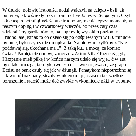
W drugiej połowie legioniści nadal walczyli na całego - byli jak
bulterier, jak wściekły byk i Tommy Lee Jones w 'Ściganym'. Czyli
jak chcą to potrafią! Właściwie trudno wymienić lepsze momenty w
naszym dopingu w czwartkowy wieczór, bo przez cały czas
zdzieraliśmy gardła równo, na naprawdę wysokim poziomie.
Trudno, ale jednak to co działo się po odśpiewanym w 80. minucie
hymnie, było czymś nie do opisania. Najpierw ruszyliśmy z "Nie
poddawaj się, ukochana ma...". Z taką ku...a mocą, że koniec
świata! Pamiętacie oprawę z meczu z Aston Villą? Przecież, gdy
Hiszpanie mieli piłkę i w końcu naszym udało się wyje...ć w aut,
była taka miazga, taki ryk, rwetes i ch... wie co jeszcze, że grajki
Betisu na bank czuły się jak w dżungli. Fanatykom niepotrzebne są
jak widać braziliany, strzały w okienko itp., czasem tak wielkie
poruszenie i radość może dać zwykłe wykopnięcie piłki w trybuny.