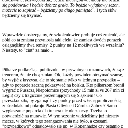
się poddawała i będzie dobrze grała. To będzie wyjątkowy sezon,
możecie to zapisać – będziemy go długo pamiętać"
. I tych słów
będziemy się trzymać.
Wprawdzie dostrzegamy, że szkoleniowiec próbuje coś zmienić, ale
póki co ta zmiana przyniosła taki efekt, że zamiast dwóch porażek
osiągnęliśmy dwa remisy. 2 punkty na 12 możliwych we wrześniu?
Niestety, to "ciut" za mało...
Piłkarze podkreślają publicznie i w prywatnych rozmowach, że są z
trenerem, że nie chcą zmian. Ok, każdy powinien otrzymać szansę,
by wyjść z kryzysu, ale to się stanie tylko w jednym przypadku –
gdy to poparcie zaczną pokazywać na boisku. Kto piłkarzom bronił
wygrać z Puszczą Niepołomice (przychody 15 mln zł vs 267 mln zł
Legii) czy z tragicznie prezentującym się Śląskiem? Co
przeszkodziło, by zgarnąć trzy punkty przed własną publicznością
ze średniakami pokroju Piasta Gliwice i Górnika Zabrze? Samo
wygłaszanie poparcia dla trenera nic nie znaczy. Trzeba to
potwierdzić na murawie. W tym sezonie widzieliśmy już niestety
mecze, w których tego zaangażowania nie było, a czasami
"przypadkowo" odnajdowało się np. w Kopenhadze czy ostatnio z