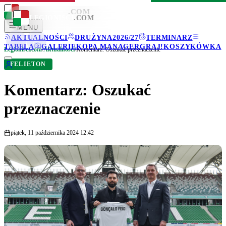
LEGIONISCI
.COM
LEGIONISCI
.COM
MENU
AKTUALNOŚCI
DRUŻYNA
2026/27
TERMINARZ
TABELA
GALERIE
KOPA MANAGER
GRAJ!
KOSZYKÓWKA
Legionisci.com
/
Aktualności
/
Komentarz: Oszukać przeznaczenie
FELIETON
Komentarz: Oszukać
przeznaczenie
piątek, 11 października 2024 12:42