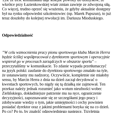
wkrótce przy Łazienkowskiej wiatr zmian zawieje ze zdwojoną siłą.
Co więcej, trudno oprzeć się wrażeniu, że gdyby aktualnie dostępny
był na rynku odpowiedni szkoleniowiec (np. Marek Papszun), to już
teraz doszłoby do kolejnej rewolucji im. Dariusza Mioduskiego.
Odpowiedzialność
”W celu wzmocnienia pracy pionu sportowego klubu Marcin Herra
będzie ściślej współpracował z dyrektorem sportowym i operacyjnie
wspierał go w procesach zarządczych w obszarze sportu"
–
przeczytaliśmy w komunikacie. To zdanie wypada przetłumaczyć
na język polski: zaufanie do dyrektora sportowego zmalało na tyle,
że ustanawiamy mu nadzorcę. Oczywiście, kompletnie nie miałoby
sensu, by Marcin Herra z dnia na dzień zaczął decydować o
kwestiach sportowych, bo nigdy się tą działką nie zajmował. Ten
przekaz należy jednak rozumieć jako wotum nieufności wobec
Zielińskiego, dokładniejsze patrzenie mu na ręce, ograniczenie
decyzyjności, zapoznawanie się ze szczegółami jego pracy i
zdobywanie wiedzy o tym, jakie umiejętności i cechy powinien
posiadać dyrektor oraz z jakimi problemami boryka się na co dzień.
Po co? Po to, by znaleźć odpowiedniego następcę. Trzyletnia