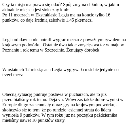
Czy ta misja ma prawo się udać? Spójrzmy na chłodno, w jakim
aktualnie miejscu jest stołeczny klub:
Po 11 meczach w Ekstraklasie Legia ma na koncie tylko 16
punktów, co daje średnią zaledwie 1,45 pkt/mecz.
Legia od dawna nie potrafi wygrać meczu z poważnym rywalem na
krajowym podwórku. Ostatnie dwa takie zwycięstwa to: w maju w
Poznaniu i rok temu w Szczecinie. Żenujący dorobek.
W ostatnich 12 miesiącach Legia wygrywała u siebie jedynie co
trzeci mecz.
Obecną sytuację pudruje postawa w pucharach, ale to już
przerabialiśmy rok temu. Déjà vu. Wówczas także dobre wyniki w
Europie długo zaciemniały obraz gry na krajowym podwórku, a
skończyło się to tym, że po rundzie jesiennej strata do lidera
wyniosła 9 punktów. W tym roku już na początku października
mieliśmy nawet 10 punktów straty.