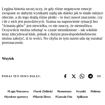
Legijna historia raczej uczy, że gdy różne negatywne emocje
związane ze słabymi wynikami zajdą tak daleko jak to miało miejsce
obecnie, a do tego dojdą różne plotki – to traci nawet znaczenie, czy
i ile z nich jest prawdziwych. Szansa na naprawienie sytuacji bez
"ścinania głów" jest niewielka, co nie znaczy, że niemożliwa.
Oczywiście można odsunąć w czasie nieuniknione – tak właśnie
teraz zdecydował klub, jednak z dużym prawdopodobieństwem
można założyć, iż to wróci. No chyba że tym razem uda się oszukać
przeznaczenie.
Woytek
PODAJ TEN NEWS DALEJ:
#
Legia Warszawa
#
Jacek Zieliński
#
komentarz
#
wyniki
#
felieton
#
dyrektor sportowy
#
Marcin Herra
#
Goncalo Feio
#
piłkarze