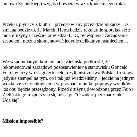
umowa Zielińskiego wygasa bowiem wraz z końcem tego roku.
Przekaz płynący z klubu – przedstawiany przez dziennikarzy – iż
zmianą będzie to, że Marcin Herra będzie regularnie spotykał się z
radą drużyny i częściej odwiedzał LTC, by wspierać zarządzanie
zespołem, można skomentować jedynie delikatnym uśmiechem...
We wspomnianym komunikacie Zieliński podkreślił, że
rekomendował zarządowi pozostawienie na stanowisku Goncalo
Feio i wierzy w osiągnięcie celu, czyli mistrzostwa Polski. To stawia
jedynie stempel na tym, co i tak już wiedzieliśmy – jedzie na jednym
wózku ze szkoleniowcem i w przypadku braku poprawy wyników
los obu będzie przesądzony. Przed drużyną dowodzoną przez Feio i
Zielińskiego rozpoczyna się misja pt. "Oszukać przeznaczenie".
Uda się?
Mission impossible?