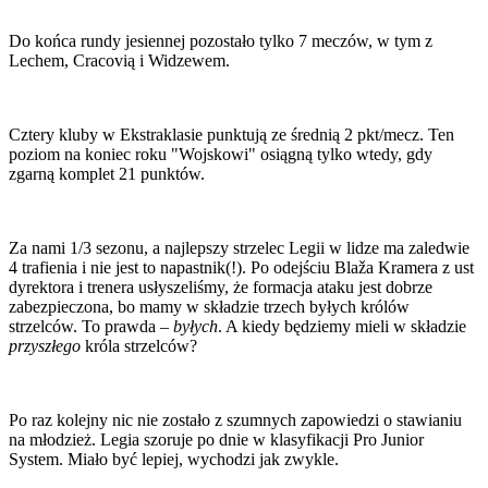
Do końca rundy jesiennej pozostało tylko 7 meczów, w tym z
Lechem, Cracovią i Widzewem.
Cztery kluby w Ekstraklasie punktują ze średnią 2 pkt/mecz. Ten
poziom na koniec roku "Wojskowi" osiągną tylko wtedy, gdy
zgarną komplet 21 punktów.
Za nami 1/3 sezonu, a najlepszy strzelec Legii w lidze ma zaledwie
4 trafienia i nie jest to napastnik(!). Po odejściu Blaža Kramera z ust
dyrektora i trenera usłyszeliśmy, że formacja ataku jest dobrze
zabezpieczona, bo mamy w składzie trzech byłych królów
strzelców. To prawda –
byłych
. A kiedy będziemy mieli w składzie
przyszłego
króla strzelców?
Po raz kolejny nic nie zostało z szumnych zapowiedzi o stawianiu
na młodzież. Legia szoruje po dnie w klasyfikacji Pro Junior
System. Miało być lepiej, wychodzi jak zwykle.