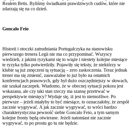
Realem Betis. Byliśmy świadkami prawdziwych cudów, które nie
zdarzają się na co dzień.
Goncalo Feio
Historii i otoczki zatrudniania Portugalczyka na stanowisku
pierwszego trenera Legii nie ma co przypominać. Wszyscy
wiedzieli, z jakimi ryzykami się to wiąże i niestety kolejne miesiące
te ryzyka tylko potwierdziły. Pojawiły się teksty, że niektórzy w
klubie są już zmęczeni tą sytuacją – zero zaskoczenia. Teraz jednak
trener ma się zmienić, zauważalne to już było na ostatnich
konferencjach prasowych, gdy był dużo oszczędniejszy w słowach,
nie szukał zaczepek. Wiadomo, że w obecnej sytuacji pokora jest
wskazana, ale czy taki stan rzeczy ma szansę przetrwać w
perspektywie miesięcy? Wydaje się, iż jest to niemożliwe. Po
pierwsze – jeżeli miałyby to być miesiące, to oznaczałoby, że zespół
zacznie wygrywać. A jak zacznie wygrywać, to wróci bardzo
charakterystyczna pewność siebie Goncalo Feio, a tym samym
kolejne fronty będą otwierane. Jeżeli natomiast nie zacznie
wygrywać, to po prostu go tu nie będzie.