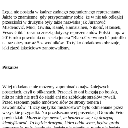
Legia nie posiada w kadrze żadnego zagranicznego reprezentanta.
Jakże to znamienne, gdy przypomnimy sobie, że w nie tak odległej
przeszłości w drużynie były takie nazwiska jak Juranović,
Mladenović, Muci, Gwilia, Kanté, Hamalainen, Nikolić, Hlousek,
Vesović itd. To samo zresztą dotyczy reprezentantów Polski – np. w
2016 roku powołania od selekcjonera "Biało-Czerwonych" potrafiło
na raz otrzymać aż 5 zawodników. To tylko dodatkowo obrazuje,
jaki zjazd jakościowy zanotowaliśmy.
Piłkarze
W tej układance nie możemy zapominać o najważniejszych
postaciach, czyli o piłkarzach. Przecież to oni biegają po boisku,
nikt za nich nie trafi do siatki ani nie zablokuje strzałów rywali.
Przed sezonem padło mnóstwo słów ze strony trenera i
zawodników. "Liczy się tylko mistrzostwo" było odmieniane przez
wszystkie przypadki. Na przedsezonowej prezentacji Goncalo Feio
powiedział:
"Możecie być pewni, że będziecie się z tą drużyną
identyfikować. To będzie drużyna, która odda serce, będzie grała
agresywnie, poświęcała się, będzie nieustępliwa, nigdy nie będzie