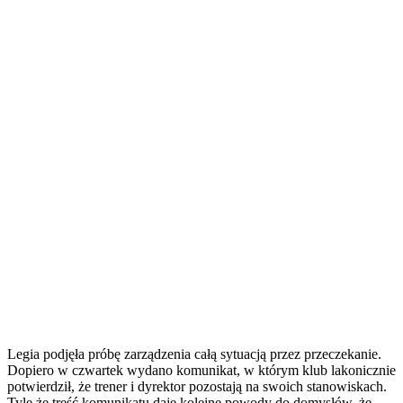
Legia podjęła próbę zarządzenia całą sytuacją przez przeczekanie.
Dopiero w czwartek wydano komunikat, w którym klub lakonicznie
potwierdził, że trener i dyrektor pozostają na swoich stanowiskach.
Tyle że treść komunikatu daje kolejne powody do domysłów, że