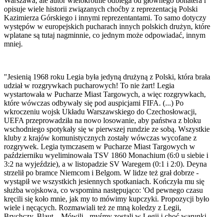
Warszawa, ale autor wielokrotnie odbiega od głównego bohatera i
opisuje wiele historii związanych choćby z reprezentacją Polski
Kazimierza Górskiego i innymi reprezentantami. To samo dotyczy
występów w europejskich pucharach innych polskich drużyn, które
wplatane są tutaj nagminnie, co jednym może odpowiadać, innym
mniej.
"Jesienią 1968 roku Legia była jedyną drużyną z Polski, która brała
udział w rozgrywkach pucharowych! To nie żart! Legia
wystartowała w Pucharze Miast Targowych, a więc rozgrywkach,
które wówczas odbywały się pod auspicjami FIFA. (...) Po
wkroczeniu wojsk Układu Warszawskiego do Czechosłowacji,
UEFA przeprowadziła na nowo losowanie, aby państwa z bloku
wschodniego spotykały się w pierwszej rundzie ze sobą. Wszystkie
kluby z krajów komunistycznych zostały wówczas wycofane z
rozgrywek. Legia tymczasem w Pucharze Miast Targowych w
październiku wyeliminowała TSV 1860 Monachium (6:0 u siebie i
3:2 na wyjeździe), a w listopadzie SV Waregem (0:1 i 2:0). Deyna
strzelił po bramce Niemcom i Belgom. W lidze też grał dobrze -
wystąpił we wszystkich jesiennych spotkaniach. Kończyła mu się
służba wojskowa, co wspomina następująco: 'Od pewnego czasu
kręcili się koło mnie, jak my to mówimy kupczyki. Propozycji było
wiele i nęcących. Rozmawiali też ze mną koledzy z Legii,
Brychczy, Blaut... Mówili - myśmy zostali w Legii i choć warunki