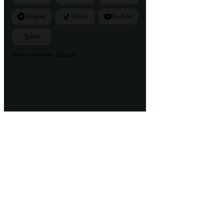
Telegram
TikTok
YouTube
RSS
Projekt i wykonanie:
24style.pl