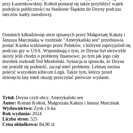
przy Łazienkowskiej. Kołtoń postarał się także przybliżyć wątek
podejścia publiczności na Stadionie Śląskim do Deyny podczas
meczów kadry narodowej.
Ostatnich kilkadziesiąt stron spisanych przez Małgorzatę Kałużę i
Janusza Marciniaka w rozdziale "Amerykański sen" przedstawia
postać Kazika widzianego przez Polaków, z którymi zaprzyjaźnił się
podczas gry w USA. Wspominają o tym, że Deyna był niezwykle
skryty jeśli chodzi o problemy finansowe, po tym jak jego cały
dorobek rozkradł Ted Miodoński. Sytuacja ta sprawiła, że Deyna
nie potrafił się podnieść, zaczął mieć problemy. Lekturę można
polecić wszystkim kibicom Legii. Także tym, którzy przed
dziesięciu laty mieli okazję przeczytać pierwsze wydanie.
Tytuł:
Deyna czyli obcy. Amerykański sen
Autor:
Roman Kołtoń, Małgorzata Kałuża i Janusz Marciniak
Wydawnictwo:
Zysk i S-ka
Rok wydania:
2024
Liczba stron:
525
Cena okładkowa:
84,90 zł