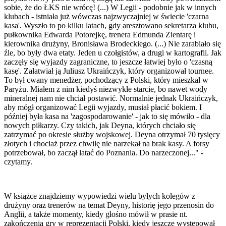
sobie, że do ŁKS nie wrócę! (...) W Legii - podobnie jak w innych
klubach - istniała już wówczas najzwyczajniej w świecie 'czarna
kasa'. Wyszło to po kilku latach, gdy aresztowano sekretarza klubu,
pułkownika Edwarda Potorejkę, trenera Edmunda Zientarę i
kierownika drużyny, Bronisława Brodeckiego. (...) Nie zarabiało się
źle, bo były dwa etaty. Jeden u czołgistów, a drugi w kartografii. Jak
zaczęły się wyjazdy zagraniczne, to jeszcze łatwiej było o 'czasną
kasę'. Załatwiał ją Juliusz Ukraińczyk, który organizował tournee.
To był cwany menedżer, pochodzący z Polski, który mieszkał w
Paryżu. Miałem z nim kiedyś niezwykłe starcie, bo nawet wody
mineralnej nam nie chciał postawić. Normalnie jednak Ukraińczyk,
aby mógł organizować Legii wyjazdy, musiał płacić bokiem. I
później była kasa na 'zagospodarowanie' - jak to się mówiło - dla
nowych piłkarzy. Czy takich, jak Deyna, których chciało się
zatrzymać po okresie służby wojskowej. Deyna otrzymał 70 tysięcy
złotych i chociaż przez chwilę nie narzekał na brak kasy. A forsy
potrzebował, bo zaczął latać do Poznania. Do narzeczonej..." -
czytamy.
W książce znajdziemy wypowiedzi wielu byłych kolegów z
drużyny oraz trenerów na temat Deyny, historię jego przenosin do
Anglii, a także momenty, kiedy głośno mówił w prasie nt.
zakończenia gry w reprezentacji Polski, kiedy jeszcze występował