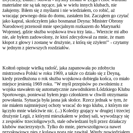
materialne nie są tak nęcące, jak w wielu innych klubach, nie
żałujemy. Biłem się z myślami i nie wiedziałem, co robić, aż
wracając pewnego dnia do domu, zastałem list. Zacząłem go czytać
jako kapral, skończyłem jako bosmanat Deyna: Minister Obrony
Narodowej przenosił mnie specjalnym rozkazem do Marynarki
Wojennej, gdzie służba wojskowa trwa trzy lata... Wierzcie mi albo
nie, ale byłem zadowolony, że ktoś zdecydował za mnie, że mam
kłopot z głowy i zostanę w drużynie, z którą się zżyłem'" - czytamy
w jednym z pierwszych rozdziałów.
Kołtoń opisuje wielką radość, jaka zapanowała po zdobyciu
mistrzostwa Polski w roku 1969, a także co działo się z Deyną,
kiedy przedłużona o rok służba wojskowa dobiegła końca, co miało
miejsce jesienią 1969 roku. "W myśl przepisów po zwolnieniu z
wojska stawałem się automatycznie zawodnikiem Łódzkiego Klubu
Sportowego, ponieważ byłem jego członkiem w chwili otrzymania
powołania. Sytuacja była jasna jak słońce. Rzecz jednak w tym, że
nie miałem najmniejszej ochoty wracać do tego klubu, z którym nie
łączyło mnie właściwie nic. (...) Koledzy grający w drugiej i trzeciej
drużynie Legii, z którymi mieszkałem w jednej sali, wywodzący się
z zespołów trzecioligowych, stale odwiedzani byli przez działaczy
klubów macierzystych. Tylko do mnie, pierwszoligowca nawet
przysłowiowy pies z kulawą nogą nie zawitał. Wtedy powiedziałem