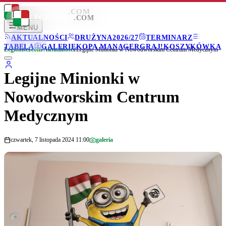
LEGIONISCI
.COM
LEGIONISCI
.COM
MENU
AKTUALNOŚCI
DRUŻYNA
2026/27
TERMINARZ
TABELA
GALERIE
KOPA MANAGER
GRAJ!
KOSZYKÓWKA
Legionisci.com
/
Aktualności
/
Legijne Minionki w Nowodworskim Centrum Medycznym
Legijne Minionki w
Nowodworskim Centrum
Medycznym
czwartek, 7 listopada 2024 11:00
galeria