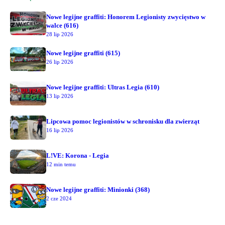
Nowe legijne graffiti: Honorem Legionisty zwycięstwo w
walce (616)
28 lip 2026
Nowe legijne graffiti (615)
26 lip 2026
Nowe legijne graffiti: Ultras Legia (610)
13 lip 2026
Lipcowa pomoc legionistów w schronisku dla zwierząt
16 lip 2026
L!VE: Korona - Legia
12 min temu
Nowe legijne graffiti: Minionki (368)
2 cze 2024