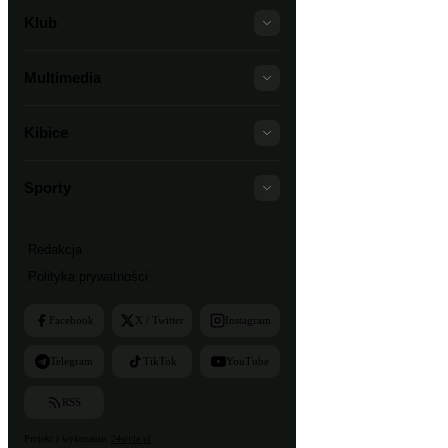
Klub
Multimedia
Kibice
Sporty
Redakcja
Polityka prywatności
Facebook
X / Twitter
Instagram
Telegram
TikTok
YouTube
RSS
Projekt i wykonanie:
24style.pl