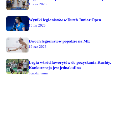
15 cze 2026
Wyniki legionistów w Dutch Junior Open
13 lip 2026
Dwóch legionistów pojedzie na ME
19 cze 2026
Legia wśród faworytów do pozyskania Kuchty.
Konkurencja jest jednak silna
6 godz. temu