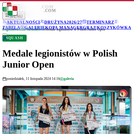
LEGIONISCI
.COM
LEGIONISCI
.COM
MENU
AKTUALNOŚCI
DRUŻYNA
2026/27
TERMINARZ
TABELA
GALERIE
KOPA MANAGER
GRAJ!
KOSZYKÓWKA
Legionisci.com
/
Aktualności
/
Medale legionistów w Polish Junior Open
SQUASH
Medale legionistów w Polish
Junior Open
poniedziałek, 11 listopada 2024 14:16
galeria