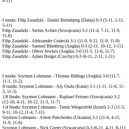
8-11)
I runda: Filip Zasadzki - Daniel Breinbjerg (Dania) 0-3 (5-11, 1-11,
5-11)
Filip Zasadzki - Stefan Achim (Szwajcaria) 3-1 (11-4, 7-11, 11-9,
11-8)
Filip Zasadzki - Aleksander Gnitecki 3-1 (11-9, 9-11, 11-9, 11-9)
Filip Zasadzki - Samuel Blimberg (Anglia) 0-3 (2-11, 10-12, 3-11)
Filip Zasadzki - Oliver Jewkes (Anglia) 3-0 (11-5, 11-6, 11-7)
Filip Zasadzki - Adam Burget (Czechy) 0-3 (6-11, 2-11, 1-11)
I runda: Szymon Lohmann - Thomas Billings (Anglia) 3-0 (11-7,
11-1, 11-2)
II runda: Szymon Lohmann - Aly Ouda (Katar) 3-1 (1-11, 11-6, 11-
3, 11-3)
1/8 finału: Szymon Lohmann - Raphael Ferraro (Szwajcaria) 3-2
(12-10, 4-11, 10-12, 11-3, 11-7)
1/4 finału: Szymon Lohmann - Tamir Wiegenfeld (Izrael) 2-3 (11-5,
9-11, 10-12,11-4, 7-11)
Szymon Lohmann - Artem Panchenko (Ukraina) 3-1 (11-6, 4-11,
11-9, 11-6)
Szymon Lohmann - Nick Greter (Szwajcaria) 0-3 (6-11, 4-11, 8-11)