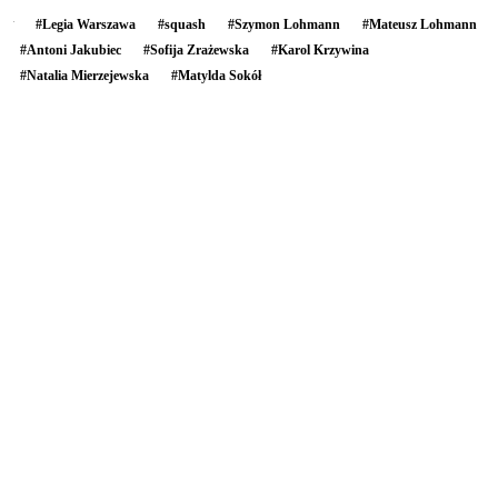
#
Legia Warszawa
#
squash
#
Szymon Lohmann
#
Mateusz Lohmann
#
Antoni Jakubiec
#
Sofija Zrażewska
#
Karol Krzywina
#
Natalia Mierzejewska
#
Matylda Sokół