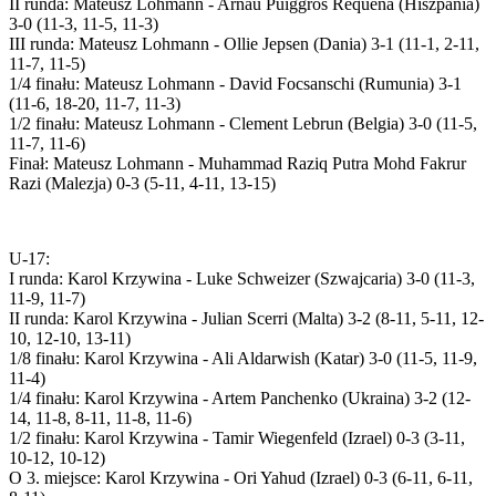
II runda: Mateusz Lohmann - Arnau Puiggros Requena (Hiszpania)
3-0 (11-3, 11-5, 11-3)
III runda: Mateusz Lohmann - Ollie Jepsen (Dania) 3-1 (11-1, 2-11,
11-7, 11-5)
1/4 finału: Mateusz Lohmann - David Focsanschi (Rumunia) 3-1
(11-6, 18-20, 11-7, 11-3)
1/2 finału: Mateusz Lohmann - Clement Lebrun (Belgia) 3-0 (11-5,
11-7, 11-6)
Finał: Mateusz Lohmann - Muhammad Raziq Putra Mohd Fakrur
Razi (Malezja) 0-3 (5-11, 4-11, 13-15)
U-17:
I runda: Karol Krzywina - Luke Schweizer (Szwajcaria) 3-0 (11-3,
11-9, 11-7)
II runda: Karol Krzywina - Julian Scerri (Malta) 3-2 (8-11, 5-11, 12-
10, 12-10, 13-11)
1/8 finału: Karol Krzywina - Ali Aldarwish (Katar) 3-0 (11-5, 11-9,
11-4)
1/4 finału: Karol Krzywina - Artem Panchenko (Ukraina) 3-2 (12-
14, 11-8, 8-11, 11-8, 11-6)
1/2 finału: Karol Krzywina - Tamir Wiegenfeld (Izrael) 0-3 (3-11,
10-12, 10-12)
O 3. miejsce: Karol Krzywina - Ori Yahud (Izrael) 0-3 (6-11, 6-11,