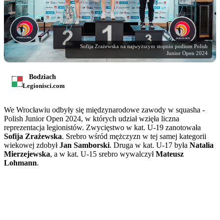
Sofija Zrażewska na najwyższym stopniu podium Polish
Junior Open 2024
Bodziach
Legionisci.com
We Wrocławiu odbyły się międzynarodowe zawody w squasha -
Polish Junior Open 2024, w których udział wzięła liczna
reprezentacja legionistów. Zwycięstwo w kat. U-19 zanotowała
Sofija Zrażewska
. Srebro wśród mężczyzn w tej samej kategorii
wiekowej zdobył
Jan Samborski
. Druga w kat. U-17 była
Natalia
Mierzejewska
, a w kat. U-15 srebro wywalczył
Mateusz
Lohmann
.