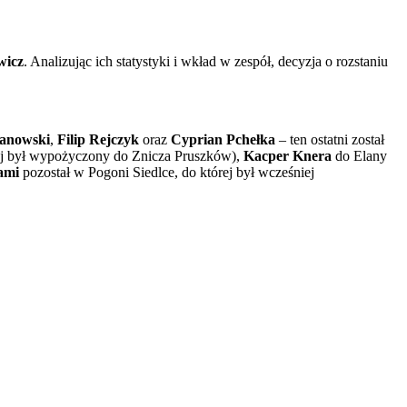
wicz
. Analizując ich statystyki i wkład w zespół, decyzja o rozstaniu
ganowski
,
Filip Rejczyk
oraz
Cyprian Pchełka
– ten ostatni został
ej był wypożyczony do Znicza Pruszków),
Kacper Knera
do Elany
ami
pozostał w Pogoni Siedlce, do której był wcześniej