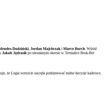
Mendes-Dudziński
,
Jordan Majchrzak
i
Marco Burch
. Wśród
bu
Jakub Jędrasik
po nieudanym okresie w Termalice Bruk-Bet
azuje, że Legia wreszcie zaczęła podejmować trafne decyzje kadrowe,