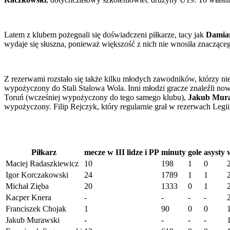
Latem z klubem pożegnali się doświadczeni piłkarze, tacy jak
Damia
wydaje się słuszna, ponieważ większość z nich nie wnosiła znaczące
Z rezerwami rozstało się także kilku młodych zawodników, którzy n
wypożyczony do Stali Stalowa Wola. Inni młodzi gracze znaleźli no
Toruń (wcześniej wypożyczony do tego samego klubu),
Jakub Mur
wypożyczony. Filip Rejczyk, który regularnie grał w rezerwach Leg
Piłkarz
mecze w III lidze i PP
minuty
gole
asysty
Maciej Radaszkiewicz
10
198
1
0
Igor Korczakowski
24
1789
1
1
Michał Zięba
20
1333
0
1
Kacper Knera
-
-
-
-
Franciszek Chojak
1
90
0
0
Jakub Murawski
-
-
-
-