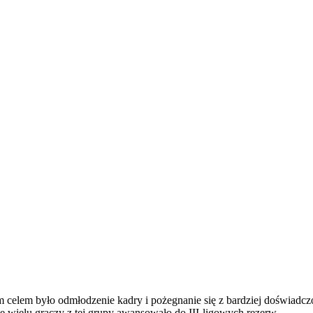
ym celem było odmłodzenie kadry i pożegnanie się z bardziej doświa
 wielu graczy z tej grupy awansowało do III-ligowych rezerw.