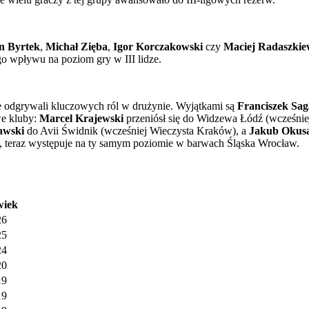
n Byrtek
,
Michał Zięba
,
Igor Korczakowski
czy
Maciej Radaszkie
go wpływu na poziom gry w III lidze.
ie odgrywali kluczowych ról w drużynie. Wyjątkami są
Franciszek Sa
we kluby:
Marcel Krajewski
przeniósł się do Widzewa Łódź (wcześni
awski
do Avii Świdnik (wcześniej Wieczysta Kraków), a
Jakub Okus
ii, teraz występuje na ty samym poziomie w barwach Śląska Wrocław.
wiek
26
25
24
20
19
19