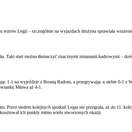
rezerw Legii – szczególnie na wyjazdach drużyna sprawiała wrażenie
ła. Taki start można tłumaczyć znacznymi zmianami kadrowymi – dośw
jąc 1-1 na wyjeździe z Bronią Radom, a przegrywając u siebie 0-1 z W
ławiankę Mława aż 4-1.
ytm. Przez siedem kolejnych spotkań Legia nie przegrała, aż do 11. 
i kosztował ich punkty mimo wielu stworzonych okazji.