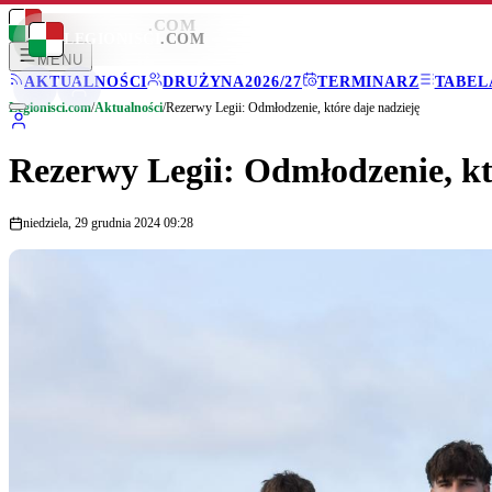
LEGIONISCI
.COM
LEGIONISCI
.COM
MENU
AKTUALNOŚCI
DRUŻYNA
2026/27
TERMINARZ
TABEL
Legionisci.com
/
Aktualności
/
Rezerwy Legii: Odmłodzenie, które daje nadzieję
Rezerwy Legii: Odmłodzenie, kt
niedziela, 29 grudnia 2024 09:28