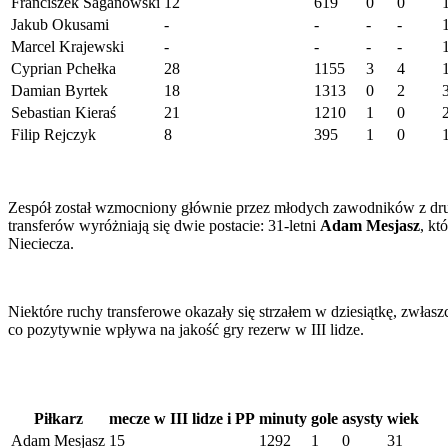
Franciszek Saganowski
12
619
0
0
Jakub Okusami
-
-
-
-
Marcel Krajewski
-
-
-
-
Cyprian Pchełka
28
1155
3
4
Damian Byrtek
18
1313
0
2
Sebastian Kieraś
21
1210
1
0
Filip Rejczyk
8
395
1
0
Zespół został wzmocniony głównie przez młodych zawodników z druż
transferów wyróżniają się dwie postacie: 31-letni
Adam Mesjasz
, kt
Nieciecza.
Niektóre ruchy transferowe okazały się strzałem w dziesiątkę, zwłas
co pozytywnie wpływa na jakość gry rezerw w III lidze.
Piłkarz
mecze w III lidze i PP
minuty
gole
asysty
wiek
Adam Mesjasz
15
1292
1
0
31