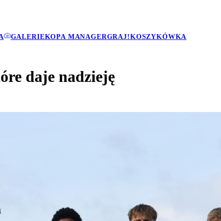
A
GALERIE
KOPA MANAGER
GRAJ!
KOSZYKÓWKA
óre daje nadzieję