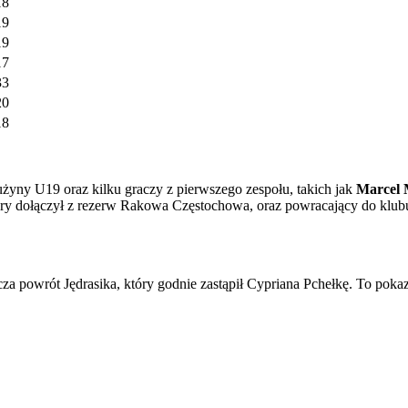
18
19
19
17
33
20
18
yny U19 oraz kilku graczy z pierwszego zespołu, takich jak
Marcel 
óry dołączył z rezerw Rakowa Częstochowa, oraz powracający do klu
zcza powrót Jędrasika, który godnie zastąpił Cypriana Pchełkę. To pok