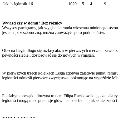
Jakub Jędrasik
16
1020
5
4
19
Wyjazd czy w domu? Bez różnicy
Wszyscy pamiętamy, jak wyglądała runda wiosenna minionego sezonu 
jesienną z zeszłoroczną, można zauważyć sporo podobieństw.
Obecna Legia długo się rozkręcała, a w pierwszych meczach zawodzi
pewności siebie i dostosować się do nowych wymagań.
W pierwszych trzech kolejkach Legia zdobyła zaledwie punkt, remisu
legioniści odnieśli pierwsze zwycięstwo, pokonując na wyjeździe M
Po słabym początku drużyna trenera Filipa Raczkowskiego złapała r
legioniści mogą mieć pretensje głównie do siebie – brak skutecznośc