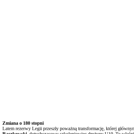
Zmiana o 180 stopni
Latem rezerwy Legii przeszły poważną transformację, której główn
Raczkowski
, dotychczasowy szkoleniowiec drużyny U19. To właśnie