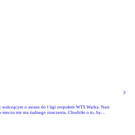
 z walczącym o awans do I ligi zespołem WTS Warka. Nasi
go meczu nie ma żadnego znaczenia. Chodziło o to, by
ienia." - tak porażkę tłumaczył szkoleniowiec Warki.