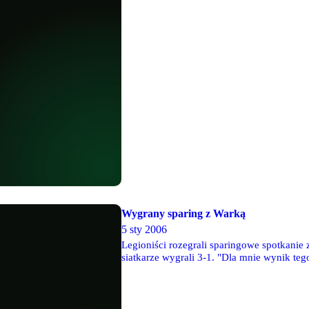
Wygrany sparing z Warką
5 sty 2006
Legioniści rozegrali sparingowe spotkanie
siatkarze wygrali 3-1. "Dla mnie wynik te
przećwiczyć pewne warianty gry oraz ustaw