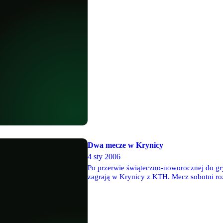
Dwa mecze w Krynicy
4 sty 2006
Po przerwie świąteczno-noworocznej do gr
zagrają w Krynicy z KTH. Mecz sobotni roz
zostaną rozegrane w hali sportowej przy ul