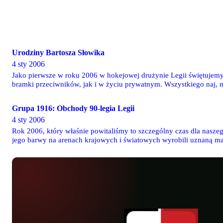
Urodziny Bartosza Słowika
4 sty 2006
Jako pierwsze w roku 2006 w hokejowej drużynie Legii świętujemy
bramki przeciwników, jak i w życiu prywatnym. Wszystkiego naj, n
Grupa 1916: Obchody 90-legia Legii
4 sty 2006
Rok 2006, który właśnie powitaliśmy to szczególny czas dla naszeg
jego barwy na arenach krajowych i światowych wyrobili uznaną mark
pielęgnować i w tej chwili aktywnie przygotowuje się do obchodów