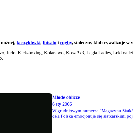
 nożnej,
koszykówki
,
futsalu
i
rugby
, stołeczny klub rywalizuje w 
wo, Judo, Kick-boxing, Kolarstwo, Kosz 3x3, Legia Ladies, Lekkoatlet
o.
Młode oblicze
6 sty 2006
W grudniowym numerze "Magazynu Siatkówk
cała Polska emocjonuje się siatkarskimi p
Warszawie oprócz grającej w ekstraklasie 
w II lidze - potrafi przyciągnąć na trybuny