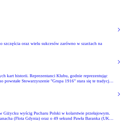
żo szczęścia oraz wielu sukcesów zarówno w szarżach na
h kart historii. Reprezentanci Klubu, godnie reprezentując
o powstałe Stowarzyszenie "Grupa 1916" stara się te tradycje
 w Giżycku wyścig Pucharu Polski w kolarstwie przełajowym.
anacha (Flota Gdynia) oraz o 49 sekund Pawła Baranka (UKS
arcin Sobiepanek (Legia Bazyliszek). Zawody Pucharu Polski
owej przed zaplanowanymi na 7 stycznia mistrzostwami Polski