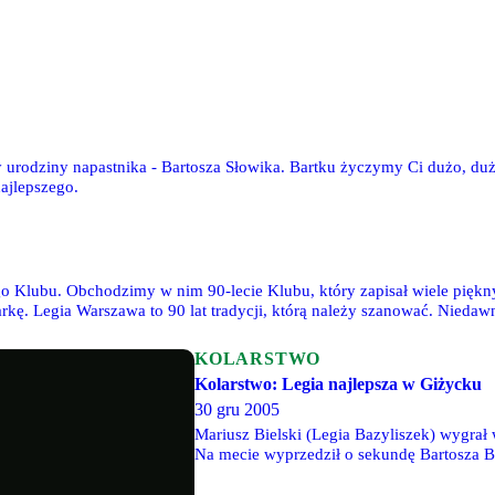
 urodziny napastnika - Bartosza Słowika. Bartku życzymy Ci dużo, du
ajlepszego.
o Klubu. Obchodzimy w nim 90-lecie Klubu, który zapisał wiele pięknyc
ę. Legia Warszawa to 90 lat tradycji, którą należy szanować. Niedawn
 jubileuszu.
KOLARSTWO
Kolarstwo: Legia najlepsza w Giżycku
30 gru 2005
Mariusz Bielski (Legia Bazyliszek) wygrał
Na mecie wyprzedził o sekundę Bartosza B
Jedynka Ełk). Wśród juniorów zwyciężył M
były ostatnim sprawdzianem czołówki kraj