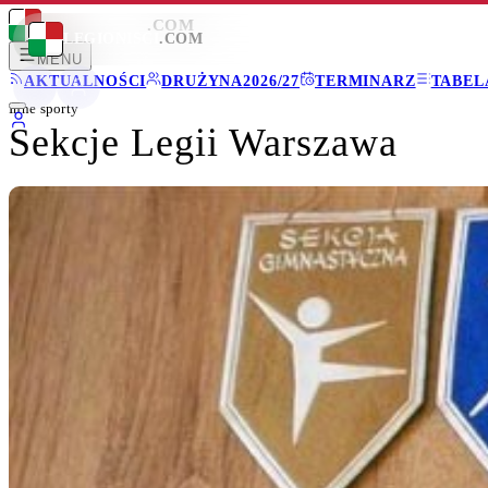
LEGIONISCI
.COM
LEGIONISCI
.COM
MENU
AKTUALNOŚCI
DRUŻYNA
2026/27
TERMINARZ
TABEL
Inne sporty
Sekcje Legii Warszawa