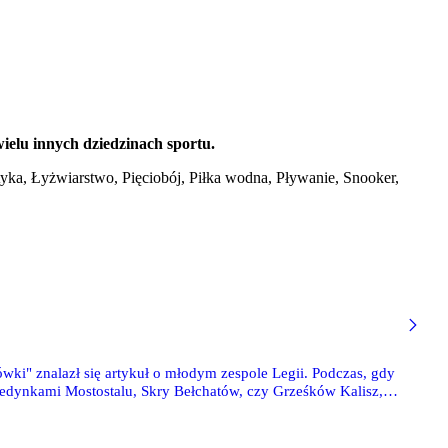
wielu innych dziedzinach sportu.
yka, Łyżwiarstwo, Pięciobój, Piłka wodna, Pływanie, Snooker,
i" znalazł się artykuł o młodym zespole Legii. Podczas, gdy
ojedynkami Mostostalu, Skry Bełchatów, czy Grześków Kalisz, w
Politechniki mamy również zespół Legii. Mimo, iż występuje on
 spore rzesze kibiców. Zapraszamy do lektury artykułu: