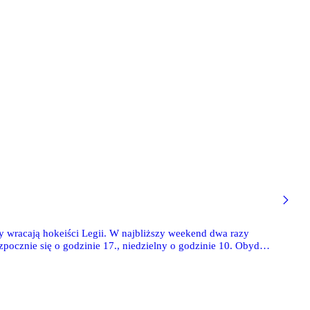
y wracają hokeiści Legii. W najbliższy weekend dwa razy
pocznie się o godzinie 17., niedzielny o godzinie 10. Obydwa
. Park Sportowy 5.