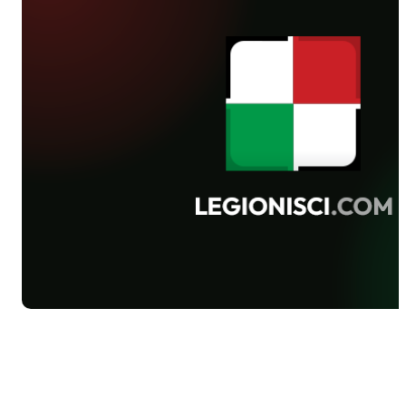
16-0 Nadnarwiankę. Juniorzy starsi
zagrali nieskutecznie i mimo sporej
przewagi bezbramkowo zremisowali z
Agrykolą. Zwycięstwo 5-2 nad
SEMPem odnieśli za to żacy CWKS.
Fotoreportaż z meczu Agrykola - Legia
91 - 34 zdjęcia Bodziacha