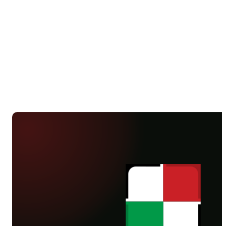
meczów wkrótce.
lata młodsi koledzy po wyrównanym i
interesującym spotkaniu ulegli 6-7
Jagiellonii.