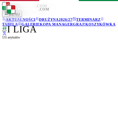
LEGIONISCI
.COM
LEGIONISCI
.COM
MENU
AKTUALNOŚCI
DRUŻYNA
2026/27
TERMINARZ
TABELA
GALERIE
KOPA MANAGER
GRAJ!
KOSZYKÓWKA
#
I LIGA
131
artykułów