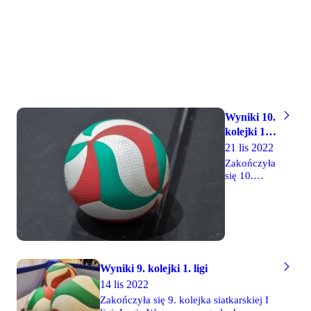
na 13.
pozycję w
tabeli.
Liderem po
zaciętym
meczu i
zwycięstwie
3-2 z MKS-
em Będzin
Wyniki 10.
pozostaje
Mickiewicz
kolejki 1.
Kluczbork.
ligi
21 lis 2022
Zakończyła
się 10.
kolejka
siatkarskiej
I ligi. Legia
Warszawa
gładko
przegrała
wyjazdowe
Wyniki 9. kolejki 1. ligi
spotkanie z
14 lis 2022
Gwardią
Zakończyła się 9. kolejka siatkarskiej I
Wrocław 0-