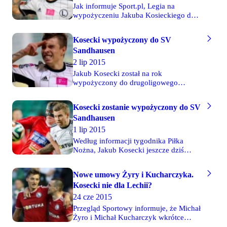
Jak informuje Sport.pl, Legia na
wypożyczeniu Jakuba Kosieckiego do
niemieckiego Sandhausen zarobi 50
tysięcy euro. Jeśli Niemcy zdecydują się
Kosecki wypożyczony do SV
wykupić zawodnika, o czym muszą
Sandhausen
zdecydować do połowy maja
przyszłego roku, będą musieli dopłacić
2 lip 2015
350 tys. euro.
Jakub Kosecki został na rok
wypożyczony do drugoligowego
niemieckiego zespołu SV Sandhausen.
W umowie zawarto również zapis o
Kosecki zostanie wypożyczony do SV
możliwym transferze definitywnym.
Sandhausen
Nowy klub 24-letniego pomocnika
wywalczył awans do 2. Bundesligi w
1 lip 2015
2012 roku. W ostatnim sezonie zajął 12.
Według informacji tygodnika Piłka
miejsce w 18-zespołowej lidze.
Nożna, Jakub Kosecki jeszcze dziś
zostanie wypożyczony do klubu 2.
Bundesligi, SV Sandhausen.
Nowe umowy Żyry i Kucharczyka.
Skrzydłowy Legii był niedawno bliski
Kosecki nie dla Lechii?
porozumienia z Lechią Gdańsk,
następnie negocjował ze Śląskiem
24 cze 2015
Wrocław, ale ostatecznie trafi do
Przegląd Sportowy informuje, że Michał
Niemiec.
Żyro i Michał Kucharczyk wkrótce
podpiszą nowe umowy z Legią